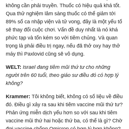
không cần phải truyền. Thuốc có hiệu quả khá tốt.
Qua thử nghiệm lâm sàng thuốc có thể giảm tới
89% số ca nhập viện và tử vong, đây là một yếu tố
sẽ thay đổi cuộc chơi. Vấn đề duy nhất là nó khá
phức tạp và tốn kém so với tiêm chủng. Và quan
trọng là phải điều trị ngay, nếu đã thở oxy hay thở
máy thì Paxlovid cũng sẽ vô dụng.
WELT:
Israel đang tiêm mũi thứ tư cho những
người trên 60 tuổi, theo giáo sư điều đó có hợp lý
không?
Krammer:
Tôi không biết, không có số liệu về điều
đó. Điều gì xảy ra sau khi tiêm vaccine mũi thứ tư?
Phản ứng miễn dịch yếu hơn so với sau khi tiêm
vaccine mũi thứ hai hoặc thứ ba, có thể là gì? Chờ
đợi vaccine chống Omicron có hợp lý hơn không?