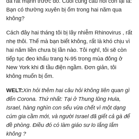
đã rất mạnh trước đó. Cuối cùng câu hỏi còn lại là:
Bạn có thường xuyên bị ốm trong hai năm qua
không?
Cách đây hai tháng tôi bị lây nhiễm Rhinovirus , rất
nhẹ thôi. Thế mà bạn biết không, rất là khó chịu vì
hai năm liền chưa bị lần nào. Tôi nghĩ, tôi sẽ còn
tiếp tục đeo khẩu trang N-95 trong mùa đông ở
New York khi đi tầu điện ngầm. Đơn giản, tôi
không muốn bị ốm.
WELT:
Xin hỏi thêm hai câu hỏi không liên quan gì
đến Corona. Thứ nhất: Tại ở Thung lũng Hula,
Israel, hàng nghìn con sếu vừa chết vì một dạng
cúm gia cầm mới, và người Israel đã giết cả gà để
đề phòng. Điều đó có làm giáo sư lo lắng lắm
không ?