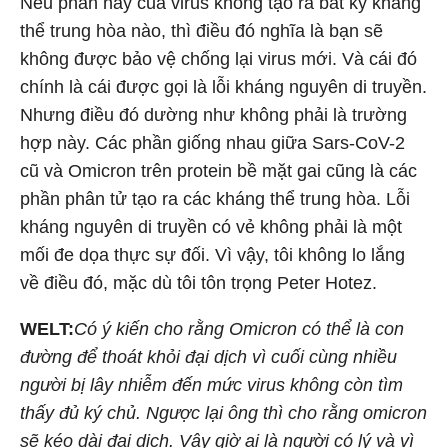
Nếu phần này của virus không tạo ra bất kỳ kháng
thể trung hòa nào, thì điều đó nghĩa là bạn sẽ
không được bảo vệ chống lại virus mới. Và cái đó
chính là cái được gọi là lỗi kháng nguyên di truyền.
Nhưng điều đó dường như không phải là trường
hợp này. Các phần giống nhau giữa Sars-CoV-2
cũ và Omicron trên protein bề mặt gai cũng là các
phần phân tử tạo ra các kháng thể trung hòa. Lỗi
kháng nguyên di truyền có vẻ không phải là một
mối đe dọa thực sự đối. Vì vậy, tôi không lo lắng
về điều đó, mặc dù tôi tôn trọng Peter Hotez.
WELT:
Có ý kiến cho rằng Omicron có thể là con
đường để thoát khỏi đại dịch vì cuối cùng nhiều
người bị lây nhiễm đến mức virus không còn tìm
thấy đủ ký chủ. Ngược lại ông thì cho rằng omicron
sẽ kéo dài đại dịch. Vậy giờ ai là người có lý và vì