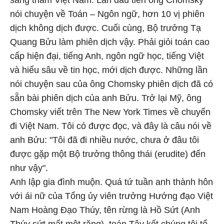
sang thăm Việt Nam. Lần đầu tiên ông Chomsky
nói chuyện về Toán – Ngôn ngữ, hơn 10 vị phiên
dịch không dịch được. Cuối cùng, Bộ trưởng Tạ
Quang Bửu làm phiên dịch vậy. Phải giỏi toán cao
cấp hiện đại, tiếng Anh, ngôn ngữ học, tiếng Việt
và hiểu sâu về tin học, mới dịch được. Những lần
nói chuyện sau của ông Chomsky phiên dịch đã có
sẵn bài phiên dịch của anh Bửu. Trở lại Mỹ, ông
Chomsky viết trên The New York Times về chuyến
đi Việt Nam. Tôi có được đọc, và đây là câu nói về
anh Bửu: "Tôi đã đi nhiều nước, chưa ở đâu tôi
được gặp một Bộ trưởng thông thái (erudite) đến
như vậy".
Anh lập gia đình muộn. Quá tứ tuần anh thành hôn
với ái nữ của Tổng ủy viên trưởng Hướng đạo Việt
Nam Hoàng Đạo Thúy, tên rừng là Hồ Sứt (Anh