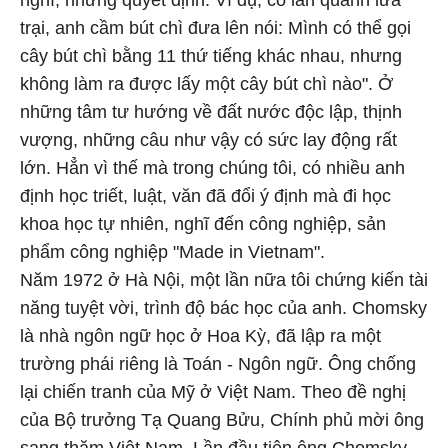
nghĩ, những quyết định. Ví dụ, có lần quanh lửa
trại, anh cầm bút chì đưa lên nói: Mình có thể gọi
cây bút chì bằng 11 thứ tiếng khác nhau, nhưng
không làm ra được lấy một cây bút chì nào". Ở
những tâm tư hướng về đất nước độc lập, thịnh
vượng, những câu như vậy có sức lay động rất
lớn. Hẳn vì thế mà trong chúng tôi, có nhiều anh
định học triết, luật, văn đã đổi ý định mà đi học
khoa học tự nhiên, nghĩ đến công nghiệp, sản
phẩm công nghiệp "Made in Vietnam".
Năm 1972 ở Hà Nội, một lần nữa tôi chứng kiến tài
năng tuyệt vời, trình độ bác học của anh. Chomsky
là nhà ngôn ngữ học ở Hoa Kỳ, đã lập ra một
trường phái riêng là Toán - Ngôn ngữ. Ông chống
lại chiến tranh của Mỹ ở Việt Nam. Theo đề nghị
của Bộ trưởng Tạ Quang Bửu, Chính phủ mời ông