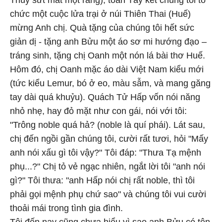
Thúy sứt mất một răng), toán Tây kết chúng tôi tổ
chức một cuộc lửa trại ở núi Thiên Thai (Huế)
mừng Anh chị. Quà tặng của chúng tôi hết sức
giản dị - tặng anh Bửu một áo sơ mi hướng đạo –
tráng sinh, tặng chị Oanh một nón lá bài thơ Huế.
Hôm đó, chị Oanh mặc áo dài Việt Nam kiểu mới
(tức kiểu Lemur, bó ở eo, màu sẫm, và mang găng
tay dài quá khuỷu). Quách Tử Hấp vốn nói năng
nhỏ nhẹ, hay đỏ mặt như con gái, nói với tôi:
"Trông noble quá hả? (noble là quí phái). Lát sau,
chị đến ngồi gần chúng tôi, cười rất tươi, hỏi "Mấy
anh nói xấu gì tôi vậy?" Tôi đáp: "Thưa Tạ mệnh
phụ...?" Chị tỏ vẻ ngạc nhiên, ngắt lời tôi "anh nói
gì?" Tôi thưa: "anh Hấp nói chị rất noble, thì tôi
phải gọi mệnh phụ chứ sao" và chúng tôi vui cười
thoải mái trong tình gia đình.