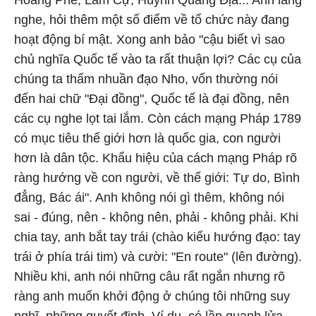
Hoàng Phê, Lâm Cự, Huỳnh Quang Địa... Anh lắng
nghe, hỏi thêm một số điểm về tổ chức này đang
hoạt động bí mật. Xong anh bảo "cậu biết vì sao
chủ nghĩa Quốc tế vào ta rất thuận lợi? Các cụ của
chúng ta thấm nhuần đạo Nho, vốn thường nói
đến hai chữ "Đại đồng", Quốc tế là đại đồng, nên
các cụ nghe lọt tai lắm. Còn cách mạng Pháp 1789
có mục tiêu thế giới hơn là quốc gia, con người
hơn là dân tộc. Khẩu hiệu của cách mạng Pháp rõ
ràng hướng về con người, về thế giới: Tự do, Bình
đẳng, Bác ái". Anh không nói gì thêm, không nói
sai - đúng, nên - không nên, phải - không phải. Khi
chia tay, anh bắt tay trái (chào kiểu hướng đạo: tay
trái ở phía trái tim) và cười: "En route" (lên đường).
Nhiều khi, anh nói những câu rất ngắn nhưng rõ
ràng anh muốn khởi động ở chúng tôi những suy