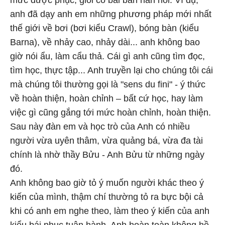
mức được phục, giỏi có bài bản hẳn hoi. Ví dụ,
anh đã dạy anh em những phương pháp mới nhất
thế giới về bơi (bơi kiểu Crawl), bóng bàn (kiểu
Barna), về nhảy cao, nhảy dài... anh không bao
giờ nói ẩu, làm cẩu thả. Cái gì anh cũng tìm đọc,
tìm học, thực tập... Anh truyền lại cho chúng tôi cái
mà chúng tôi thường gọi là "sens du fini" - ý thức
về hoàn thiện, hoàn chỉnh – bất cứ học, hay làm
việc gì cũng gắng tới mức hoàn chỉnh, hoàn thiện.
Sau này đàn em và học trò của Anh có nhiều
người vừa uyên thâm, vừa quảng bá, vừa đa tài
chính là nhờ thầy Bửu - Anh Bửu từ những ngày
đó.
Anh không bao giờ tỏ ý muốn người khác theo ý
kiến của mình, thậm chí thường tỏ ra bực bội cả
khi có anh em nghe theo, làm theo ý kiến của anh