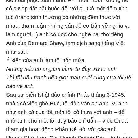
kiểu bái phục tuân hành. Anh hoàn toàn không hề
có sự áp đặt bắt buộc đối với ai. Có một đêm tỉnh
túc (tráng sinh thường có những đêm thức với
nhau, tham luận những vấn đề cơ bản về nghĩa vụ
làm người...) anh có đọc cho nghe bài thơ tiếng
Anh của Bernard Shaw, tạm dịch sang tiếng Việt
như sau:
Ý kiến của anh làm tôi nôn mửa
Nhưng nếu có ai giam cầm, tù đầy, xử tử anh
Thì tôi đấu tranh đến giọt máu cuối cùng của tôi để
bảo vệ anh.
Sau sự biến Nhật đảo chính Pháp tháng 3-1945,
nhân có việc ghé Huế, tôi đến vấn an anh. Vì anh
như anh cả của tôi, nên tôi có thưa với anh – để
nhờ anh cho một lời dạy bảo chỉ dẫn – việc tôi đã
tham gia hoạt động Phản Đế Hội với các anh