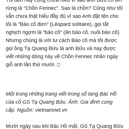
Tôi đến nay cũng chưa hiểu vì sao anh Bửu có tên
rừng là "Chồn Fennec". Sao là chồn? Cũng như tôi
vẫn chưa thật hiểu đầy đủ vì sao Anh đặt tên cho
tôi là "Báo cô đơn" (Léopard solitaire), gọi tắt
nghịch ngợm là "báo cô" (ăn báo cô, nuôi báo cô).
Nhưng chúng là với tư cách Báo cô mà tôi được
gọi ông Tạ Quang Bửu là anh Bửu và nay được
viết những dòng này về Chồn Fennec nhân ngày
giỗ anh lần thứ mười. □
Một trong những trang viết trong sổ tang Bác Hồ
của cố GS Tạ Quang Bửu. Ảnh: Gia đình cung
cấp. Nguồn: vietnamnet.vn
Mười ngày sau khi Bác Hồ mất, GS Tạ Quang Bửu