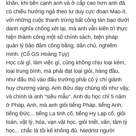
khăn, khi bên cạnh anh và ở cấp cao hơn anh đã
có chiều hướng ngả theo tư duy cực đoan Mao-ít,
với những cuộc thanh trừng bất công tàn bạo dưới
danh nghĩa chống xét lại, mà anh vẫn kiên trì thực
hiện thành công một số chính sách, biện pháp
quản lý bảo đảm công bằng, dân chủ, nghiêm
minh. (Cố GS Hoàng Tụy)
Học cái gì, làm việc gì, cũng không chịu loại kém,
loại trung bình, mà phải đạt loại giỏi, hàng đầu,
như đấu thủ vào đấu trường phải có ý chí giành
huy chương vàng. Anh Bửu dạy chúng tôi như vậy,
và chính là anh "siêu mẫu". Anh du học chỉ 5 năm
ở Pháp, Anh, mà anh giỏi tiếng Pháp, tiếng Anh,
tiếng Đức... tiếng La tinh cổ, tiếng Hy Lạp cổ, giỏi
toán, vật lý, hóa, vạn vật học, giỏi triết, văn, tâm lý
học... chắc là tôi kể không đủ. Niedrist người