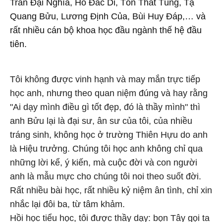
Trần Đại Nghĩa, Hồ Đắc Di, Tôn Thất Tùng, Tạ
Quang Bửu, Lương Định Của, Bùi Huy Đáp,… và
rất nhiều cán bộ khoa học đầu ngành thế hệ đầu
tiên.
Tôi không được vinh hạnh và may mắn trực tiếp
học anh, nhưng theo quan niệm đúng và hay rằng
"Ai dạy mình điều gì tốt đẹp, đó là thầy mình" thì
anh Bửu lại là đại sư, ân sư của tôi, của nhiều
tráng sinh, không học ở trường Thiên Hựu do anh
là Hiệu trưởng. Chúng tôi học anh không chỉ qua
những lời kể, ý kiến, mà cuộc đời và con người
anh là mẫu mực cho chúng tôi noi theo suốt đời.
Rất nhiều bài học, rất nhiều kỷ niệm ân tình, chỉ xin
nhắc lại đôi ba, từ tâm khảm.
Hồi học tiểu học, tôi được thầy dạy: bọn Tây gọi ta