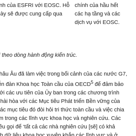
rình của ESFRI với EOSC. Hỗ
chính của hầu hết
này sẽ được cung cấp qua
các hạ tầng và các
dịch vụ với EOSC.
i theo dòng hành động kiến trúc.
hâu Âu đã làm việc trong bối cảnh của các nước G7,
5
Diễn đàn Khoa học Toàn cầu của OECD
để đảm bảo
ới các ưu tiên của Ủy ban trong các chương trình
à hài hòa với các Mục tiêu Phát triển Bền vững của
c mục tiêu đó đòi hỏi tri thức toàn cầu và việc chia
ồm trong các lĩnh vực khoa học và nghiên cứu. Các
u gọi để ‘tất cả các nhà nghiên cứu [sẽ] có khả
ch dữ liệu khoa học xuyên khắp các lĩnh vực và ở