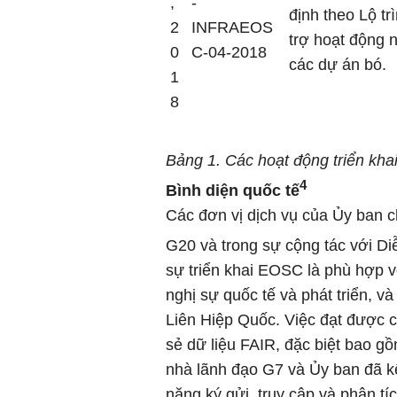
,
-
định theo Lộ t
2
INFRAEOS
trợ hoạt động 
0
C-04-2018
các dự án bó.
1
8
Bảng 1. Các hoạt động triển kha
4
Bình diện quốc tế
Các đơn vị dịch vụ của Ủy ban c
G20 và trong sự cộng tác với 
sự triển khai EOSC là phù hợp v
nghị sự quốc tế và phát triển, v
Liên Hiệp Quốc. Việc đạt được cá
sẻ dữ liệu FAIR, đặc biệt bao g
nhà lãnh đạo G7 và Ủy ban đã kê
năng ký gửi, truy cập và phân tí