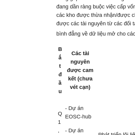
đang dần ràng buộc việc cấp vố
các kho được thừa nhận/được ch
được các tài nguyên từ các đối 
bình đẳng về dữ liệu mở cho cá
B
Các tài
ắ
nguyên
t
được cam
đ
kết (chưa
ầ
vét cạn)
u
- Dự án
Q
EOSC-hub
1
,
- Dự án
Phát triển lõi