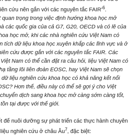
6
hiên cứu nên gắn với các nguyên tắc FAIR’
.
ệt quan trọng trong việc định hướng khoa học mở
 mà các quốc gia của cả G7, G20, OECD và có lẽ của
 khoa học mở, khi các nhà nghiên cứu Việt Nam có
n tích dữ liệu khoa học xuyên khắp các lĩnh vực và ở
ghiên cứu được gắn với các nguyên tắc FAIR. Các
Việt Nam có thể cần đặt ra câu hỏi, liệu Việt Nam có
hạ tầng lõi liên đoàn EOSC, hay Việt Nam sẽ chọn
dữ liệu nghiên cứu khoa học có khả năng kết nối
OSC? Hơn thế, điều này có thể sẽ gợi ý cho Việt
chuyển dịch sang khoa học mở càng sớm càng tốt,
ồn tại được với thế giới.
iết để nuôi dưỡng sự phát triển các thực hành chuyên
7
 liệu nghiên cứu ở châu Âu
, đặc biệt: