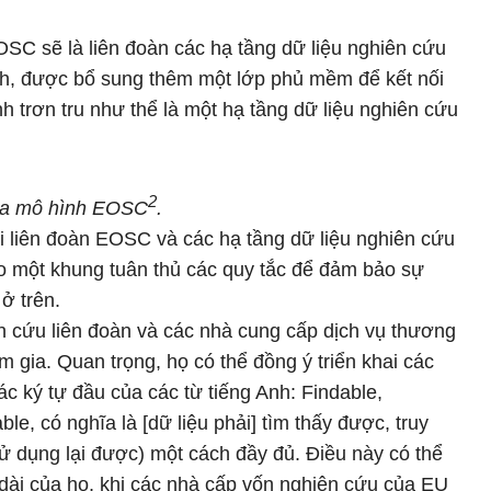
OSC sẽ là liên đoàn các hạ tầng dữ liệu nghiên cứu
h, được bổ sung thêm một lớp phủ mềm để kết nối
 trơn tru như thể là một hạ tầng dữ liệu nghiên cứu
2
ủa mô hình EOSC
.
 liên đoàn EOSC và các hạ tầng dữ liệu nghiên cứu
o một khung tuân thủ các quy tắc để đảm bảo sự
ở trên.
ên cứu liên đoàn và các nhà cung cấp dịch vụ thương
m gia. Quan trọng, họ có thể đồng ý triển khai các
c ký tự đầu của các từ tiếng Anh: Findable,
le, có nghĩa là [dữ liệu phải] tìm thấy được, truy
 dụng lại được) một cách đầy đủ. Điều này có thể
dài của họ, khi các nhà cấp vốn nghiên cứu của EU