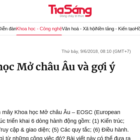
Diễn đàn
Khoa học - Công nghệ
Văn hoá - Xã hội
Nền tảng - Kiến tạo
Hồ
Thứ bảy, 9/6/2018, 08:10 (GMT+7)
ọc Mở châu Âu và gợi ý
ám mây Khoa học Mở châu Âu – EOSC (European
c triển khai 6 dòng hành động gồm: (1) Kiến trúc;
 Truy cập & giao diện; (5) Các quy tắc; (6) Điều hành.
 từ những công việc đó? Bài viết này có thể đưa ra