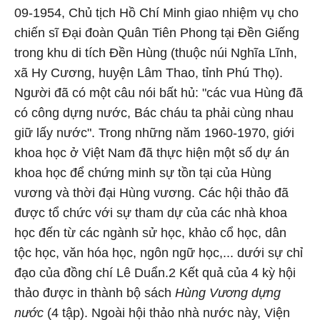
09-1954, Chủ tịch Hồ Chí Minh giao nhiệm vụ cho
chiến sĩ Đại đoàn Quân Tiên Phong tại Đền Giếng
trong khu di tích Đền Hùng (thuộc núi Nghĩa Lĩnh,
xã Hy Cương, huyện Lâm Thao, tỉnh Phú Thọ).
Người đã có một câu nói bất hủ: "các vua Hùng đã
có công dựng nước, Bác cháu ta phải cùng nhau
giữ lấy nước". Trong những năm 1960-1970, giới
khoa học ở Việt Nam đã thực hiện một số dự án
khoa học để chứng minh sự tồn tại của Hùng
vương và thời đại Hùng vương. Các hội thảo đã
được tổ chức với sự tham dự của các nhà khoa
học đến từ các ngành sử học, khảo cổ học, dân
tộc học, văn hóa học, ngôn ngữ học,... dưới sự chỉ
đạo của đồng chí Lê Duẩn.2 Kết quả của 4 kỳ hội
thảo được in thành bộ sách
Hùng Vương dựng
nước
(4 tập). Ngoài hội thảo nhà nước này, Viện