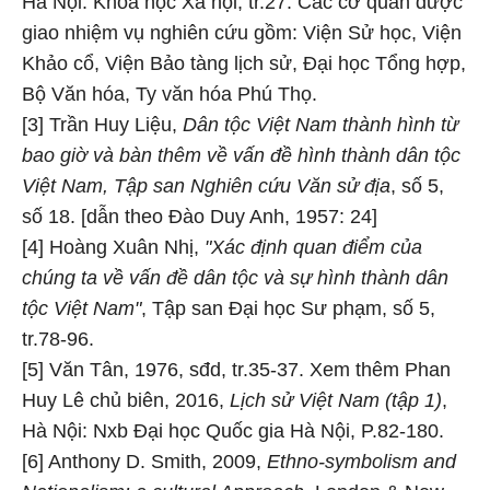
Hà Nội: Khoa học Xã hội, tr.27. Các cơ quan được
giao nhiệm vụ nghiên cứu gồm: Viện Sử học, Viện
Khảo cổ, Viện Bảo tàng lịch sử, Đại học Tổng hợp,
Bộ Văn hóa, Ty văn hóa Phú Thọ.
[3] Trần Huy Liệu,
Dân tộc Việt Nam thành hình từ
bao giờ và bàn thêm về vấn đề hình thành dân tộc
Việt Nam, Tập san Nghiên cứu Văn sử địa
, số 5,
số 18. [dẫn theo Đào Duy Anh, 1957: 24]
[4] Hoàng Xuân Nhị,
"Xác định quan điểm của
chúng ta về vấn đề dân tộc và sự hình thành dân
tộc Việt Nam"
, Tập san Đại học Sư phạm, số 5,
tr.78-96.
[5] Văn Tân, 1976, sđd, tr.35-37. Xem thêm Phan
Huy Lê chủ biên, 2016,
Lịch sử Việt Nam (tập 1)
,
Hà Nội: Nxb Đại học Quốc gia Hà Nội, P.82-180.
[6] Anthony D. Smith, 2009,
Ethno-symbolism and