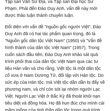
Tập san Văn Sử Địa, và Tập san Đại học Sư
Phạm. Phải đến Đào Duy Anh, vấn đề này mới
được thảo luận thành chuyên luận.
Đối diện với vấn đề "nguồn gốc người Việt", Đào
Duy Anh đã có hai tác phẩm quan trọng, đó là
"Nguồn gốc dân tộc Việt Nam" (1950) và "Vấn đề
hình thành của dân tộc Việt Nam" (1957). Trong
cuốn sách đầu tiên, Đào Duy Anh khảo sát quá
trình phôi thai của dân tộc Việt Nam qua các tư
liệu Hán văn và cho rằng, Việt tộc là một dân tộc
cổ xưa ở Nam Dương Tử, đối lập với Hán tộc. Do
sức ép của Hán tộc, mà Việt tộc dần dần bị đẩy về
phương nam, và chỉ còn sót lại nhóm người Lạc
Việt. Người Lạc Việt ở Bắc Kỳ đã thoát khỏi nạn
tiêu diệt và đồng hóa. Họ đã hun đúc cho mình cái
mầm mống của tinh thần dân tộc trong quá trình