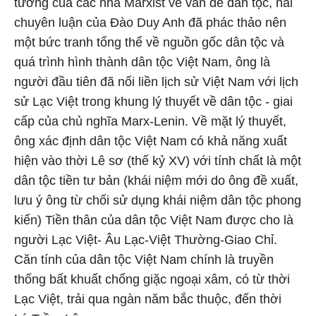
tưởng của các nhà Marxist về vấn đề dân tộc, hai
chuyên luận của Đào Duy Anh đã phác thảo nên
một bức tranh tổng thể về nguồn gốc dân tộc và
quá trình hình thành dân tộc Việt Nam, ông là
người đầu tiên đã nối liền lịch sử Việt Nam với lịch
sử Lạc Việt trong khung lý thuyết về dân tộc - giai
cấp của chủ nghĩa Marx-Lenin. Về mặt lý thuyết,
ông xác định dân tộc Việt Nam có khả năng xuất
hiện vào thời Lê sơ (thế kỷ XV) với tính chất là một
dân tộc tiền tư bản (khái niệm mới do ông đề xuất,
lưu ý ông từ chối sử dụng khái niệm dân tộc phong
kiến) Tiền thân của dân tộc Việt Nam được cho là
người Lạc Việt- Âu Lạc-Việt Thường-Giao Chỉ.
Căn tính của dân tộc Việt Nam chính là truyền
thống bất khuất chống giặc ngoại xâm, có từ thời
Lạc Việt, trải qua ngàn năm bắc thuộc, đến thời