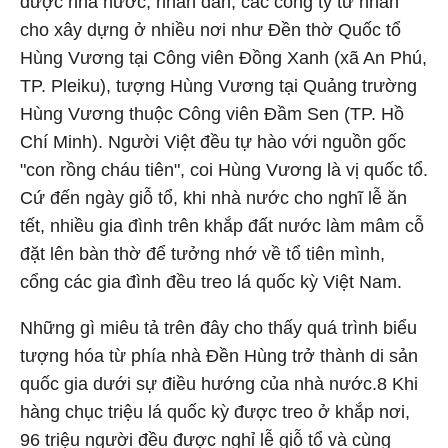
được nhà nước, nhân dân, các công ty tư nhân
cho xây dựng ở nhiều nơi như Đền thờ Quốc tổ
Hùng Vương tại Công viên Đồng Xanh (xã An Phú,
TP. Pleiku), tượng Hùng Vương tại Quảng trường
Hùng Vương thuộc Công viên Đầm Sen (TP. Hồ
Chí Minh). Người Việt đều tự hào với nguồn gốc
"con rồng cháu tiên", coi Hùng Vương là vị quốc tổ.
Cứ đến ngày giỗ tổ, khi nhà nước cho nghĩ lễ ăn
tết, nhiều gia đình trên khắp đất nước làm mâm cỗ
đặt lên bàn thờ để tưởng nhớ về tổ tiên mình,
cổng các gia đình đều treo lá quốc kỳ Việt Nam.
Những gì miêu tả trên đây cho thấy quá trình biểu
tượng hóa từ phía nhà Đền Hùng trở thành di sản
quốc gia dưới sự điều hướng của nhà nước.8 Khi
hàng chục triệu lá quốc kỳ được treo ở khắp nơi,
96 triệu người đều được nghỉ lễ giỗ tổ và cùng