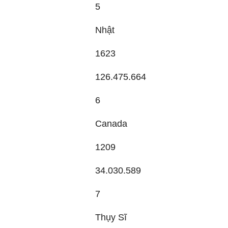
5
Nhật
1623
126.475.664
6
Canada
1209
34.030.589
7
Thụy Sĩ