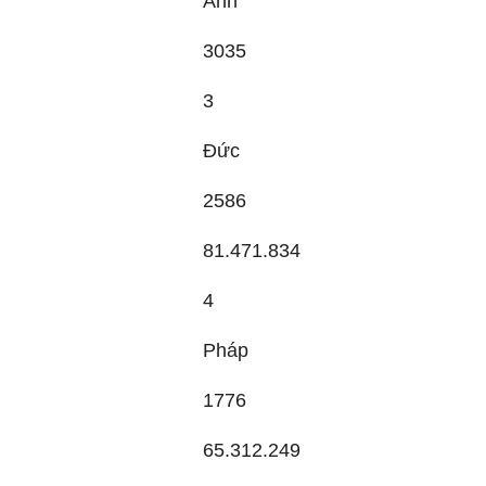
Anh
3035
3
Đức
2586
81.471.834
4
Pháp
1776
65.312.249