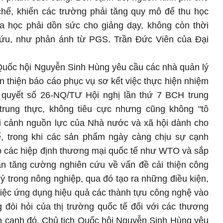
chế, khiến các trường phải tăng quy mô để thu học
oa học phải dồn sức cho giảng dạy, không còn thời
 cứu, như phản ánh từ PGS. Trần Đức Viên của Đại
h Quốc hội Nguyễn Sinh Hùng yêu cầu các nhà quản lý
 thiện báo cáo phục vụ sơ kết việc thực hiện nhiệm
 quyết số 26-NQ/TƯ Hội nghị lần thứ 7 BCH trung
trung thực, không tiêu cực nhưng cũng không "tô
ối cảnh nguồn lực của Nhà nước và xã hội dành cho
, trong khi các sản phẩm ngày càng chịu sự cạnh
eo các hiệp định thương mại quốc tế như WTO và sắp
ần tăng cường nghiên cứu về vấn đề cải thiện công
lý trong nông nghiệp, qua đó tạo ra những điều kiện,
iệc ứng dụng hiệu quả các thành tựu công nghệ vào
đòi hỏi của thị trường quốc tế đối với các thương
n cạnh đó, Chủ tịch Quốc hội Nguyễn Sinh Hùng yêu