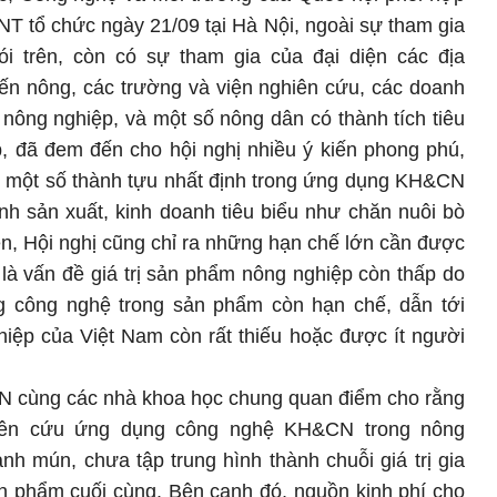
tổ chức ngày 21/09 tại Hà Nội, ngoài sự tham gia
i trên, còn có sự tham gia của đại diện các địa
ến nông, các trường và viện nghiên cứu, các doanh
 nông nghiệp, và một số nông dân có thành tích tiêu
p, đã đem đến cho hội nghị nhiều ý kiến phong phú,
ó một số thành tựu nhất định trong ứng dụng KH&CN
nh sản xuất, kinh doanh tiêu biểu như chăn nuôi bò
iên, Hội nghị cũng chỉ ra những hạn chế lớn cần được
h là vấn đề giá trị sản phẩm nông nghiệp còn thấp do
g công nghệ trong sản phẩm còn hạn chế, dẫn tới
iệp của Việt Nam còn rất thiếu hoặc được ít người
N cùng các nhà khoa học chung quan điểm cho rằng
hiên cứu ứng dụng công nghệ KH&CN trong nông
nh mún, chưa tập trung hình thành chuỗi giá trị gia
ản phẩm cuối cùng. Bên cạnh đó, nguồn kinh phí cho