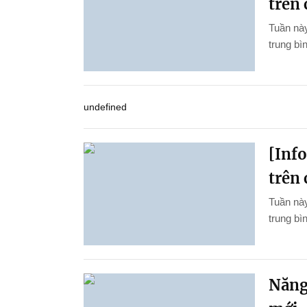
trên 
Tuần này
trung bìn
undefined
[Inf
trên 
Tuần này
trung bì
Năng 