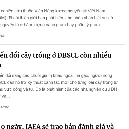
nghiên cứu thuộc Viện Năng lượng nguyên tử Việt Nam
) đã cải thiện giới hạn phát hiện, cho phép nhận biết sự có
 nguyên tố ở hàm lượng nano gram hay phần tỷ gram.
hàn
ển đổi cây trồng ở ĐBSCL còn nhiều
o
n đổi sang các chuỗi giá trị khác ngoài lúa gạo, người nông
L cần hỗ trợ kỹ thuật canh tác mới cho từng loại cây trồng từ
hu vực công và tư. Đó là phát hiện của các nhà nghiên cứu ĐH
và...
Hương
0 ngày, IAEA sẽ trao bản đánh giá và