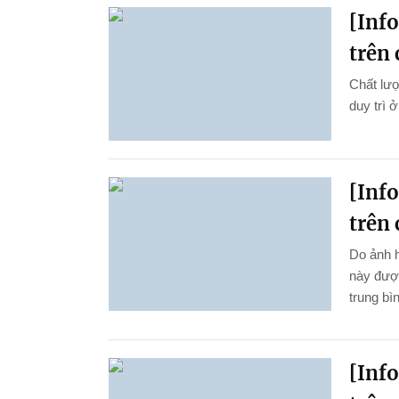
[Inf
trên 
Chất lượ
duy trì 
[Inf
trên 
Do ảnh 
này được
trung bì
[Inf