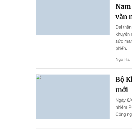
Nam 
văn 
Đại thầ
khuyến n
sức mạnh
phiến.
Ngô Hà
Bộ K
mới
Ngày 8/4
nhiệm P
Công ng