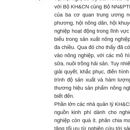
với Bộ KH&CN cùng Bộ NN&PTNT 
của ba cơ quan trung ương nó
phương, hội nông dân, hội khuy
nghiệp hoạt động trong lĩnh vực
biểu trong sản xuất nông nghiệ
đa chiều. Qua đó cho thấy đã c
vào nông nghiệp, với các mô hì
sữa, nuôi trồng hải sản. Tuy nh
giải quyết, khắc phục, điển hìn
trình độ sản xuất và hàm lượn
thương hiệu sản phẩm nông ngh
biết đến.
Phần lớn các nhà quản lý KH&C
nguồn kinh phí dành cho ng
nghiệp còn quá ít. phân chia ma
tăng tối ưu từ nghiên cứu tới s