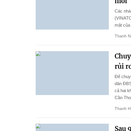
mới
Các nhà 
(VINATOM
mặt của
Thanh N
Chuy
rủi r
Để chuyể
dân ĐBSC
cả hai k
Cần Thơ 
Thanh 
Sau 9