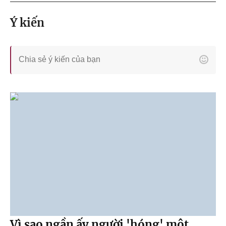
Ý kiến
Vì sao ngần ấy người 'hóng' một