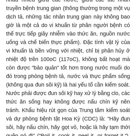
truyền bệnh trung gian (thông thường trong một vụ
dịch tả, những tác nhân trung gian này không bao
giờ là một cả do vi khuẩn từ phân người bệnh có
thể trực tiếp giây nhiễm vào thức ăn, nguồn nước
uống và chế biến thực phẩm). Đặc tính vật lý của
vi khuẩn là bền vững với nhiệt, chỉ bị phân hủy ở
nhiệt độ trên 100oC (117oC), không bất hoạt mà
còn được "bảo quản" tốt hơn trong nước muối do
đó trong phòng bệnh tả, nước và thực phẩm sống
(không qua đun sôi kỹ) là hai yếu tố cần kiểm soát.
Nước phải được đun sôi kỹ hay xử lý bằng clo, các
thức ăn sống hay không được nấu chín kỹ nên
tránh. Khẩu hiệu rút gọn của Trung tâm kiểm soát
và dự phòng bệnh tật Hoa Kỳ (CDC) là: "Hãy đun
sôi, hãy nấu chín, hãy gọt vỏ, hoặc là hãy tạm thời
quên nó đi" ("Boil it, cook it, peel it, or forget it.").