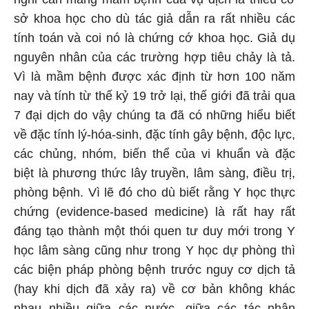
sở khoa học cho dù tác giả dẫn ra rất nhiều các
tính toán và coi nó là chứng cớ khoa học. Giả dụ
nguyên nhân của các trường hợp tiêu chảy là tả.
Vì là mầm bệnh được xác định từ hơn 100 năm
nay và tính từ thế kỷ 19 trở lại, thế giới đã trải qua
7 đại dịch do vậy chúng ta đã có những hiểu biết
về đặc tính lý-hóa-sinh, đặc tính gây bệnh, độc lực,
các chủng, nhóm, biến thể của vi khuẩn và đặc
biệt là phương thức lây truyền, lâm sàng, điều trị,
phòng bệnh. Vì lẽ đó cho dù biết rằng Y học thực
chứng (evidence-based medicine) là rất hay rất
đáng tạo thành một thói quen tư duy mới trong Y
học lâm sàng cũng như trong Y học dự phòng thì
các biện pháp phòng bệnh trước nguy cơ dịch tả
(hay khi dịch đã xảy ra) về cơ bản không khác
nhau nhiều giữa các nước, giữa các tác nhân