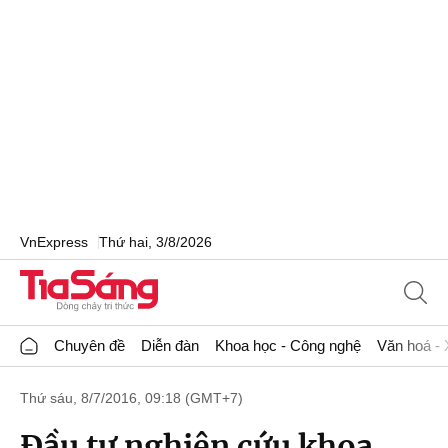
VnExpress
Thứ hai, 3/8/2026
Chuyên đề
Diễn đàn
Khoa học - Công nghệ
Văn hoá - 
Thứ sáu, 8/7/2016, 09:18 (GMT+7)
Đầu tư nghiên cứu khoa