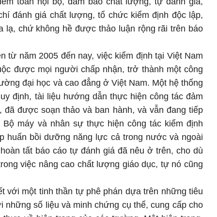
iểm toán nội bộ, đảm bảo chất lượng, tự đánh giá,
 chí đánh giá chất lượng, tổ chức kiểm định độc lập,
xa lạ, chứ không hề được thảo luận rộng rãi trên báo
n từ năm 2005 đến nay, việc kiểm định tại Việt Nam
buộc được mọi người chấp nhận, trở thành một công
rường đại học và cao đẳng ở Việt Nam. Một hệ thống
quy định, tài liệu hướng dẫn thực hiện công tác đảm
v, đã được soạn thảo và ban hành, và vẫn đang tiếp
. Bộ máy và nhân sự thực hiện công tác kiểm định
ập huấn bồi dưỡng năng lực cả trong nước và ngoài
hoàn tất báo cáo tự đánh giá đã nêu ở trên, cho dù
trong việc nâng cao chất lượng giáo dục, tự nó cũng
t với một tinh thần tự phê phán dựa trên những tiêu
i những số liệu và minh chứng cụ thể, cung cấp cho