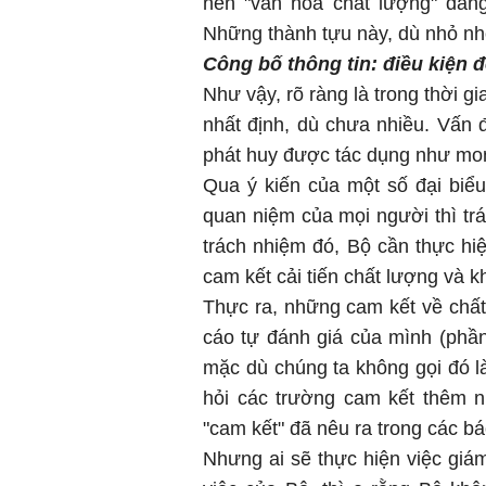
nền "văn hóa chất lượng" đan
Những thành tựu này, dù nhỏ nh
Công bố thông tin: điều kiện 
Như vậy, rõ ràng là trong thời 
nhất định, dù chưa nhiều. Vấn đ
phát huy được tác dụng như mon
Qua ý kiến của một số đại bi
quan niệm của mọi người thì tr
trách nhiệm đó, Bộ cần thực hi
cam kết cải tiến chất lượng và k
Thực ra, những cam kết về chấ
cáo tự đánh giá của mình (phần
mặc dù chúng ta không gọi đó l
hỏi các trường cam kết thêm n
"cam kết" đã nêu ra trong các b
Nhưng ai sẽ thực hiện việc giá