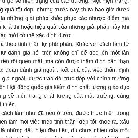
 thực về hiện trạng của các trường. Một hiện trạng,
ng quá tốt đẹp, nhưng trước nay chưa bao giờ được
ết là những giải pháp khắc phục các nhược điểm mà
 khả thi hoặc hiệu quả của những giải pháp này khi
ian mới có thể xác định được.
á theo tinh thần tự phê phán. Khác với cách làm từ
tự đánh giá nói trên không chỉ để đọc lên một lần
 trên rồi quên mất, mà còn được thẩm định cẩn thận
c đoàn đánh giá ngoài. Kết quả của việc thẩm định
 giá ngoài, được trao đổi trực tiếp với chính trường
 lên Hội đồng quốc gia kiểm định chất lượng giáo dục
ùng về hiện trạng chất lượng của một trường, cùng
 thiện.
i cách làm như đã nêu ở trên, được thực hiện trong
en làm mọi việc theo tinh thần "đẹp tốt khoe ra, xấu
 là những dấu hiệu đầu tiên, dù chưa nhiều của một