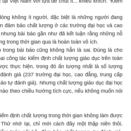
tại Việt Nam với tựa đề chút ít... khiêu khích: "Kiểm
 lòng không ít người, đặc biệt là những người đang
hận đảm bảo chất lượng ở các trường đại học và cao
, nhưng bài báo gần như đã kết luận rằng những nỗ
ng trong thời gian qua là hoàn toàn vô ích.
 trong bài báo cũng không hẳn là sai. Đúng là cho
ai công tác kiểm định chất lượng giáo dục trên toàn
ược thực hiện, trong đó ấn tượng nhất là số lượng
 đánh giá (237 trường đại học, cao đẳng, trung cấp
áo tự đánh giá). Nhưng chất lượng giáo dục đại học
 nào theo chiều hướng tích cực, nếu không muốn nói
kiểm định chất lượng trong thời gian không làm được
 Thử nhớ lại, chỉ mới cách đây một thập niên thôi,