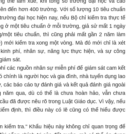
ng thể làm xuể, khi tổng số trường đại học và cao
lên đến hơn 400 trường. Với số lượng 10 tiêu chuẩn
 trường đại học hiện nay, nếu Bộ chỉ kiểm tra thực tế
ng ở một tiêu chuẩn ở mỗi trường, giả sử mất 1 ngày
g/một tiêu chuẩn, thì cũng phải mất gần 2 năm làm
lễ) mới kiểm tra xong một vòng. Mà đó mới chỉ là xét
 kinh phí, nhân sự, năng lực thực hiện, và sự công
giám sát.
phí các nguồn nhân sự miễn phí để giám sát cam kết
ó chính là người học và gia đình, nhà tuyển dụng lao
y, các báo cáo tự đánh giá và kết quả đánh giá ngoài
g năm qua, dù có thể là chưa hoàn hảo, vẫn chưa
cầu đã được nêu rõ trong Luật Giáo dục. Vì vậy, nếu
iểm định, thì điều này có lẽ cũng có thể hiểu được
n kiểm tra." Khẩu hiệu này không chỉ quan trọng để