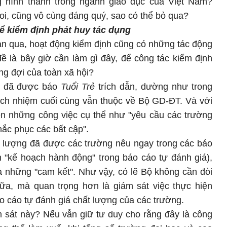
g hình thành trong ngành giáo dục của Việt Nam?
oi, cũng vô cùng đáng quý, sao có thể bỏ qua?
để kiểm định phát huy tác dụng
gian qua, hoạt động kiểm định cũng có những tác động
ề là bây giờ cần làm gì đây, để công tác kiểm định
g đợi của toàn xã hội?
ểu đã được báo
Tuổi Trẻ
trích dẫn, dường như trong
ách nhiệm cuối cùng vẫn thuộc về Bộ GD-ĐT. Và với
ện những công việc cụ thể như "yêu cầu các trường
hắc phục các bất cập".
t lượng đã được các trường nêu ngay trong các báo
 "kế hoạch hành động" trong báo cáo tự đánh giá),
à những "cam kết". Như vậy, có lẽ Bộ không cần đòi
ữa, mà quan trọng hơn là giám sát việc thực hiện
áo cáo tự đánh giá chất lượng của các trường.
m sát này? Nếu vẫn giữ tư duy cho rằng đây là công