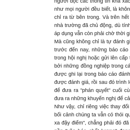
người đọc các thông tin khá xác
như mọi người đều biết, là khô
chỉ ra từ bên trong. Và trên h
nhà trường đã chủ động, dù tính
áp dụng vẫn còn phải chờ thời g
Mà cũng không chỉ là tự đánh gi
trước đến nay, những báo cáo 
trong hội nghị hoặc gửi lên cấp
bởi những đồng nghiệp trong cá
được ghi lại trong báo cáo đánh
được đánh giá, rồi sau đó trình
để đưa ra "phán quyết" cuối c
đưa ra những khuyến nghị để cải
Như vậy, chỉ riêng việc thay đổ
bối cảnh chúng ta vẫn có thói qu
xa đậy điểm", chẳng phải đó đã