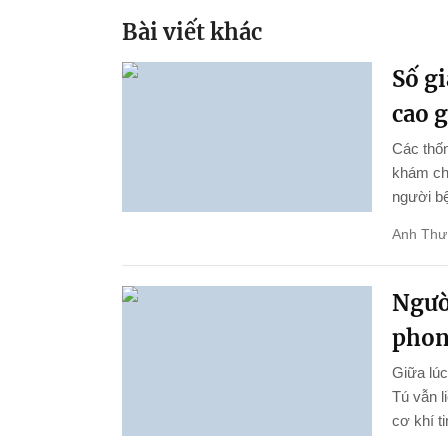
Bài viết khác
Số gi
cao 
Các thốn
khám chữ
người bệ
Anh Thư
Ngườ
phon
Giữa lúc
Tú vẫn l
cơ khí ti