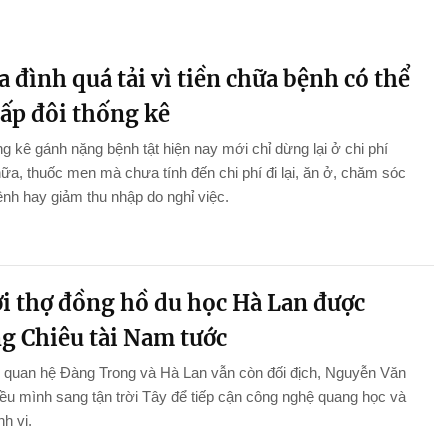
a đình quá tải vì tiền chữa bệnh có thể
gấp đôi thống kê
g kê gánh nặng bệnh tật hiện nay mới chỉ dừng lại ở chi phí
a, thuốc men mà chưa tính đến chi phí đi lại, ăn ở, chăm sóc
nh hay giảm thu nhập do nghỉ việc.
i thợ đồng hồ du học Hà Lan được
g Chiêu tài Nam tước
 quan hệ Đàng Trong và Hà Lan vẫn còn đối địch, Nguyễn Văn
iều mình sang tận trời Tây để tiếp cận công nghệ quang học và
nh vi.