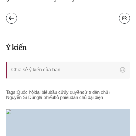
Ý kiến
Tags:
Quốc hội
đại biểu
bầu cử
ủy quyền
cử tri
dân chủ
Nguyễn Sĩ Dũng
lá phiếu
bỏ phiếu
dân chủ đại diện