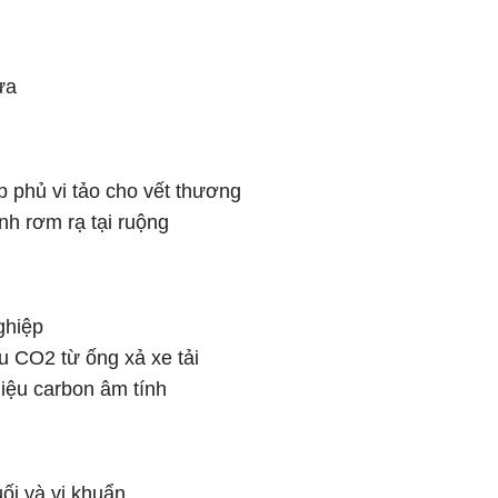
ửa
 phủ vi tảo cho vết thương
h rơm rạ tại ruộng
ghiệp
hu CO2 từ ống xả xe tải
iệu carbon âm tính
ối và vi khuẩn