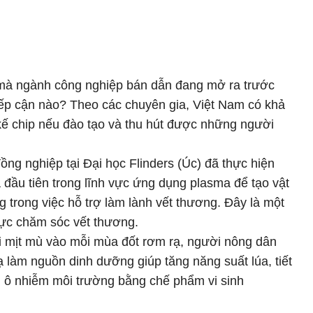
mà ngành công nghiệp bán dẫn đang mở ra trước
iếp cận nào? Theo các chuyên gia, Việt Nam có khả
kế chip nếu đào tạo và thu hút được những người
ng nghiệp tại Đại học Flinders (Úc) đã thực hiện
đầu tiên trong lĩnh vực ứng dụng plasma để tạo vật
ng trong việc hỗ trợ làm lành vết thương. Đây là một
vực chăm sóc vết thương.
i mịt mù vào mỗi mùa đốt rơm rạ, người nông dân
ạ làm nguồn dinh dưỡng giúp tăng năng suất lúa, tiết
m ô nhiễm môi trường bằng chế phẩm vi sinh