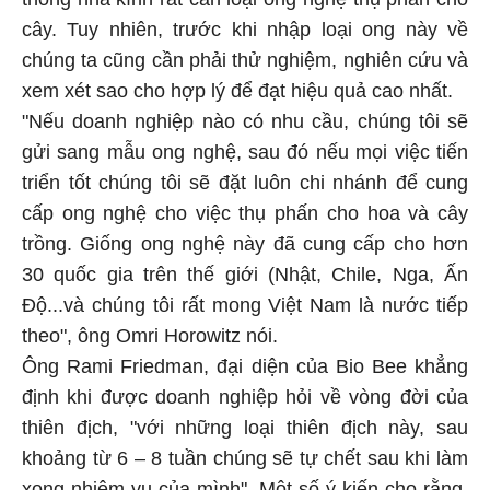
cây. Tuy nhiên, trước khi nhập loại ong này về
chúng ta cũng cần phải thử nghiệm, nghiên cứu và
xem xét sao cho hợp lý để đạt hiệu quả cao nhất.
"Nếu doanh nghiệp nào có nhu cầu, chúng tôi sẽ
gửi sang mẫu ong nghệ, sau đó nếu mọi việc tiến
triển tốt chúng tôi sẽ đặt luôn chi nhánh để cung
cấp ong nghệ cho việc thụ phấn cho hoa và cây
trồng. Giống ong nghệ này đã cung cấp cho hơn
30 quốc gia trên thế giới (Nhật, Chile, Nga, Ấn
Độ...và chúng tôi rất mong Việt Nam là nước tiếp
theo", ông Omri Horowitz nói.
Ông Rami Friedman, đại diện của Bio Bee khẳng
định khi được doanh nghiệp hỏi về vòng đời của
thiên địch, "với những loại thiên địch này, sau
khoảng từ 6 – 8 tuần chúng sẽ tự chết sau khi làm
xong nhiệm vụ của mình". Một số ý kiến cho rằng,