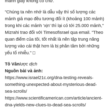
mảnh giấy không có chữ.
"Chúng ta nên nhớ là dẫu vậy thì số lượng các
mảnh giả mạo đều tương đối ít (khoảng 100 mảnh)
trong khi các mảnh ‘xịn’ thì lại có tới 25.000 mảnh,"
Mizrahi trao đổi với Timesofisrael qua email. "Theo
quan điểm của tôi, tốt nhất là nên tập trung năng
lượng vào cái thật hơn là bị phân tâm bởi những
yếu tố nhiễu." □
Tô Vân
lược dịch
Nguồn bài và ảnh:
https://www.israel21c.org/dna-testing-reveals-
something-unexpected-about-mysterious-dead-
sea-scrolls/
https://www.scientificamerican.com/article/ancient-
dna-yields-new-clues-to-dead-sea-scrolls/