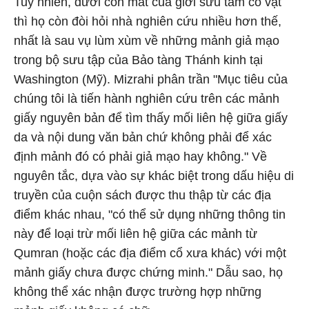
Tuy nhiên, dưới con mắt của giới sưu tầm cổ vật
thì họ còn đòi hỏi nhà nghiên cứu nhiều hơn thế,
nhất là sau vụ lùm xùm về những mảnh giả mạo
trong bộ sưu tập của Bảo tàng Thánh kinh tại
Washington (Mỹ). Mizrahi phân trần "Mục tiêu của
chúng tôi là tiến hành nghiên cứu trên các mảnh
giấy nguyên bản để tìm thấy mối liên hệ giữa giấy
da và nội dung văn bản chứ không phải để xác
định mảnh đó có phải giả mạo hay không." Về
nguyên tắc, dựa vào sự khác biệt trong dấu hiệu di
truyền của cuộn sách được thu thập từ các địa
điểm khác nhau, "có thể sử dụng những thông tin
này để loại trừ mối liên hệ giữa các mảnh từ
Qumran (hoặc các địa điểm cổ xưa khác) với một
mảnh giấy chưa được chứng minh." Dẫu sao, họ
không thể xác nhận được trường hợp những