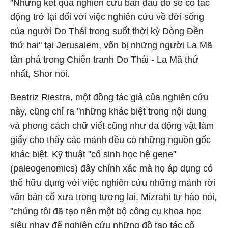
"Những kết quả nghiên cứu ban đầu đó sẽ có tác
động trở lại đối với việc nghiên cứu về đời sống
của người Do Thái trong suốt thời kỳ Dòng Đền
thứ hai" tại Jerusalem, vốn bị những người La Mã
tàn phá trong Chiến tranh Do Thái - La Mã thứ
nhất, Shor nói.
Beatriz Riestra, một đồng tác giả của nghiên cứu
này, cũng chỉ ra "những khác biệt trong nội dung
và phong cách chữ viết cũng như da động vật làm
giấy cho thấy các mảnh đều có những nguồn gốc
khác biệt. Kỹ thuật "cổ sinh học hệ gene"
(paleogenomics) đầy chính xác mà họ áp dụng có
thể hữu dụng với việc nghiên cứu những mảnh rời
văn bản cổ xưa trong tương lai. Mizrahi tự hào nói,
"chúng tôi đã tạo nên một bộ công cụ khoa học
siêu nhạy để nghiên cứu những đồ tạo tác cổ