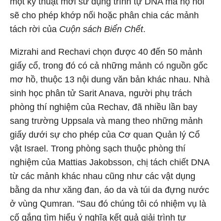
một kỹ thuật mới sử dụng trình tự DNA mà họ nói
sẽ cho phép khớp nối hoặc phân chia các mảnh
tách rời của
Cuộn sách Biển Chết
.
Mizrahi and Rechavi chọn được 40 đến 50 mảnh
giấy cổ, trong đó có cả những mảnh có nguồn gốc
mơ hồ, thuộc 13 nội dung văn bản khác nhau. Nhà
sinh học phân tử Sarit Anava, người phụ trách
phòng thí nghiệm của Rechav, đã nhiều lần bay
sang trường Uppsala và mang theo những mảnh
giấy dưới sự cho phép của Cơ quan Quản lý Cổ
vật Israel. Trong phòng sạch thuộc phòng thí
nghiệm của Mattias Jakobsson, chị tách chiết DNA
từ các mảnh khác nhau cũng như các vật dụng
bằng da như xăng đan, áo da và túi da đựng nước
ở vùng Qumran. "Sau đó chúng tôi có nhiệm vụ là
cố gắng tìm hiểu ý nghĩa kết quả giải trình tự