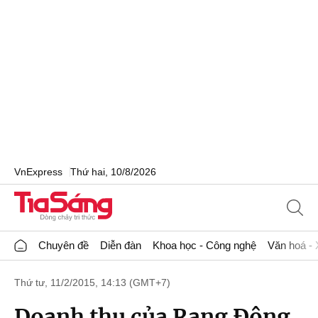
VnExpress
Thứ hai, 10/8/2026
Chuyên đề
Diễn đàn
Khoa học - Công nghệ
Văn hoá - 
Thứ tư, 11/2/2015, 14:13 (GMT+7)
Doanh thu của Rạng Đông