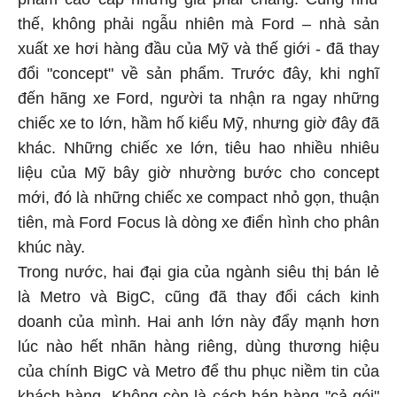
thế, không phải ngẫu nhiên mà Ford – nhà sản
xuất xe hơi hàng đầu của Mỹ và thế giới - đã thay
đổi "concept" về sản phẩm. Trước đây, khi nghĩ
đến hãng xe Ford, người ta nhận ra ngay những
chiếc xe to lớn, hầm hố kiểu Mỹ, nhưng giờ đây đã
khác. Những chiếc xe lớn, tiêu hao nhiều nhiêu
liệu của Mỹ bây giờ nhường bước cho concept
mới, đó là những chiếc xe compact nhỏ gọn, thuận
tiên, mà Ford Focus là dòng xe điển hình cho phân
khúc này.
Trong nước, hai đại gia của ngành siêu thị bán lẻ
là Metro và BigC, cũng đã thay đổi cách kinh
doanh của mình. Hai anh lớn này đẩy mạnh hơn
lúc nào hết nhãn hàng riêng, dùng thương hiệu
của chính BigC và Metro để thu phục niềm tin của
khách hàng. Không còn là cách bán hàng "cả gói"