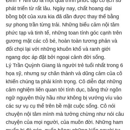
Đinh Ý Nhi đó là một quá trình phức tạp có lịch sử
phát triển từ rất lâu. Ngày nay, chất hoang dại
bồng bột của xưa kia đã dần được thay thế bằng
sự phong trần từng trải. Những biểu cảm nội tâm
phức tạp và tinh tế, những toan tính góc cạnh trên
gương mặt các cô bé, hoàn toàn tương phản và
đối chọi lại với những khuôn khổ và ranh giới
ngang dọc áp đặt bởi ngoại cảnh đời sống.
Lý Trần Quỳnh Giang là người trẻ tuổi nhất trong 6
họa sỹ, nhưng sự chân thành và dũng cảm của cô
khiến chúng ta phải kính trọng. Cô diễn đạt những
cảm nghiệm liên quan tới tính dục, bằng thứ ngôn
ngữ nguyên thủy hầu như không bị vướng víu vào
các sự vụ cụ thể trên bề mặt cuộc sống. Cô nói
chuyện nội tâm mình mà tưởng chừng như nói câu
chuyện của mọi người, của muôn đời. Những ham