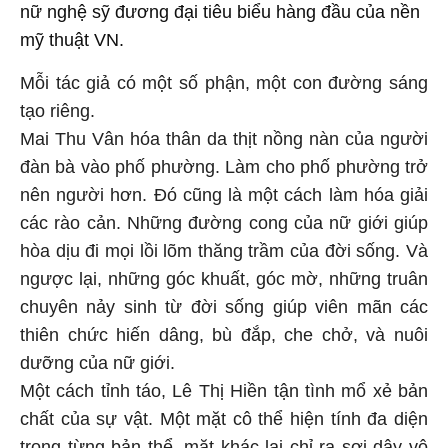
nữ nghệ sỹ đương đại tiêu biểu hàng đầu của nền
mỹ thuật VN.
Mỗi tác giả có một số phận, một con đường sáng
tạo riêng.
Mai Thu Vân hóa thân da thịt nồng nàn của người
đàn bà vào phố phường. Làm cho phố phường trở
nên người hơn. Đó cũng là một cách làm hóa giải
các rào cản. Những đường cong của nữ giới giúp
hòa dịu đi mọi lồi lõm thăng trầm của đời sống. Và
ngược lại, những góc khuất, góc mờ, những truân
chuyên nảy sinh từ đời sống giúp viên mãn các
thiên chức hiến dâng, bù đắp, che chở, và nuôi
dưỡng của nữ giới.
Một cách tỉnh táo, Lê Thị Hiền tận tình mổ xẻ bản
chất của sự vật. Một mặt cô thể hiện tính đa diện
trong từng bản thể, mặt khác lại chỉ ra sợi dây vô