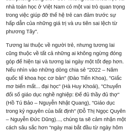
nhà toán học ở Việt Nam có một vai trò quan trọng
trong việc giúp đỡ thế hệ trẻ can đảm trước sự
hấp dẫn của những giá trị và ưu tiên sai lệch từ
phương Tây".
Tương lai thuộc về người trẻ, nhưng tương lai
cũng thuộc về tất cả những ai không ngừng đóng
góp để hiện tại và tương lai ngày một tốt đẹp hơn.
Nếu nhìn vào những dòng chia sẻ "2022 – Năm
quốc tế khoa học cơ bản" (Đào Tiến Khoa), "Giấc
mơ biến mất... đại học" (Hà Huy Khoái), "Chuyển
đổi số giáo dục nghề nghiệp: Để đủ thầy đủ thợ"
(Hồ Tú Bảo – Nguyễn Nhật Quang), "Giáo dục
trong kỷ nguyên của bất định" (Đỗ Thị Ngọc Quyên
– Nguyễn Đức Dũng)..., chúng ta sẽ cảm nhận một
cách sâu sắc hơn "ngày mai bắt đầu từ ngày hôm