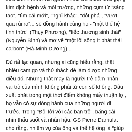
kìm dịch bệnh và môi trường, những cụm từ "sáng
tạo", "tìm cái mới", "nghĩ khác", "đột phá", "vượt
qua rủi ro"... sẽ đồng hành cùng họ - "một thế hệ
tỉnh thức" (Thụy Phương), "tiếc thương sinh thái"
(Nguyễn Bình) và mơ về "một lối sống ít phát thải
carbon" (Hà-Minh Dương)...
Dù rất lạc quan, nhưng ai cũng hiểu rằng, thật
nhiều cam go và thử thách để làm được những
điều đó. Nhưng thật may là người trẻ đảm nhận
vai trò của mình không phải từ con số không. Dẫu
xuất phát trong một thời điểm không mấy thuận lợi,
họ vẫn có sự đồng hành của những người đi
trước. Trong "Đôi lời với các bạn trẻ", bằng cái
nhìn thấu suốt và nhân hậu, GS Pierre Darriulat
cho rằng, nhiệm vụ của ông và thế hệ ông là "giúp