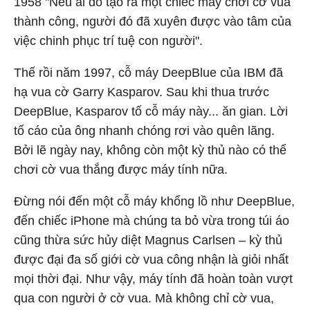
1958 "Nếu ai đó tạo ra một chiếc máy chơi cờ vua
thành công, người đó đã xuyên được vào tâm của
việc chinh phục trí tuệ con người".
Thế rồi năm 1997, cỗ máy DeepBlue của IBM đã
hạ vua cờ Garry Kasparov. Sau khi thua trước
DeepBlue, Kasparov tố cỗ máy này... ăn gian. Lời
tố cáo của ông nhanh chóng rơi vào quên lãng.
Bởi lẽ ngày nay, không còn một kỳ thủ nào có thể
chơi cờ vua thắng được máy tính nữa.
Đừng nói đến một cỗ máy khổng lồ như DeepBlue,
đến chiếc iPhone mà chúng ta bỏ vừa trong túi áo
cũng thừa sức hủy diệt Magnus Carlsen – kỳ thủ
được đại đa số giới cờ vua công nhận là giỏi nhất
mọi thời đại. Như vậy, máy tính đã hoàn toàn vượt
qua con người ở cờ vua. Mà không chỉ cờ vua,