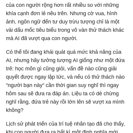
của con người rộng hơn rất nhiều so với những
khía cạnh đơn lẻ nêu trên. Nhưng cờ vua, hình
ảnh, ngôn ngữ đến tư duy trừu tượng chỉ là một
vài dấu mốc tiêu biểu trong vô vàn thử thách khác
mà AI đã vượt qua con người.
Có thể tôi đang khái quát quá mức khả năng của
AI, nhưng hãy tưởng tượng AI giống như một đứa
trẻ: học môn gì cũng giỏi, vấn đề nào cũng giải
quyết được ngay lập tức, và nếu có thử thách nào
"người bạn này" cần thời gian suy nghĩ thì ngay
hôm sau sẽ đưa ra đáp án. Liệu ta có dè chừng
nghĩ rằng, đứa trẻ này rồi lớn lên sẽ vượt xa mình
không?
Lịch sử phát triển của trí tuệ nhân tạo đã cho thấy,
khi con người đưa ra bất kì một định nghĩa mới