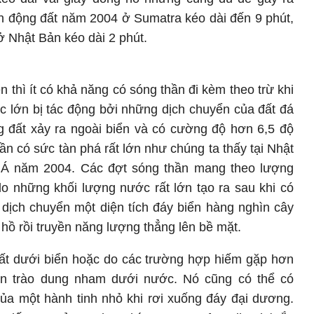
ận động đất năm 2004 ở Sumatra kéo dài đến 9 phút,
ở Nhật Bản kéo dài 2 phút.
n thì ít có khả năng có sóng thần đi kèm theo trừ khi
c lớn bị tác động bởi những dịch chuyển của đất đá
 đất xảy ra ngoài biển và có cường độ hơn 6,5 độ
hần có sức tàn phá rất lớn như chúng ta thấy tại Nhật
Á năm 2004. Các đợt sóng thần mang theo lượng
o những khối lượng nước rất lớn tạo ra sau khi có
h dịch chuyển một diện tích đáy biển hàng nghìn cây
 hồ rồi truyền năng lượng thẳng lên bề mặt.
đất dưới biển hoặc do các trường hợp hiếm gặp hơn
un trào dung nham dưới nước. Nó cũng có thể có
ủa một hành tinh nhỏ khi rơi xuống đáy đại dương.