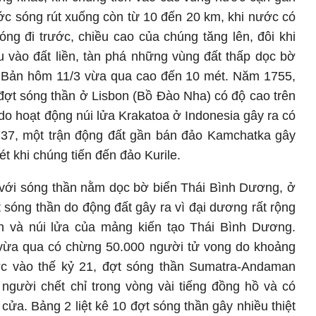
ước sóng rút xuống còn từ 10 đến 20 km, khi nước có
ng đi trước, chiều cao của chúng tăng lên, đôi khi
u vào đất liền, tàn phá những vùng đất thấp dọc bờ
t Bản hôm 11/3 vừa qua cao đến 10 mét. Năm 1755,
 đợt sóng thần ở Lisbon (Bồ Đào Nha) có độ cao trên
o hoạt động núi lửa Krakatoa ở Indonesia gây ra có
37, một trận động đất gần bán đảo Kamchatka gây
t khi chúng tiến đến đảo Kurile.
với sóng thần nằm dọc bờ biển Thái Bình Dương, ở
sóng thần do động đất gây ra vì đại dương rất rộng
n và núi lửa của mảng kiến tạo Thái Bình Dương.
0 vừa qua có chừng 50.000 người tử vong do khoảng
ớc vào thế kỷ 21, đợt sóng thần Sumatra-Andaman
người chết chỉ trong vòng vài tiếng đồng hồ và có
cửa. Bảng 2 liệt kê 10 đợt sóng thần gây nhiều thiệt