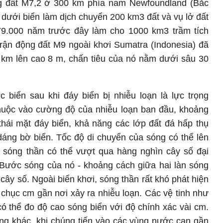
ng đất M7,2 ở 300 km phía nam Newfoundland (Bắc
 dưới biển làm dịch chuyển 200 km3 đất và vụ lở đất
79.000 năm trước đây làm cho 1000 km3 trầm tích
trận động đất M9 ngoài khơi Sumatra (Indonesia) đã
 km lên cao 8 m, chấn tiêu của nó nằm dưới sâu 30
c biển sau khi đáy biển bị nhiễu loạn là lực trọng
huộc vào cường độ của nhiễu loạn ban đầu, khoảng
thái mặt đáy biển, khả năng các lớp đất đá hấp thụ
áng bờ biển. Tốc độ di chuyển của sóng có thể lên
à sóng thần có thể vượt qua hàng nghìn cây số đại
 Bước sóng của nó - khoảng cách giữa hai làn sóng
m cây số. Ngoài biển khơi, sóng thần rất khó phát hiện
i chục cm gần nơi xảy ra nhiễu loạn. Các vệ tinh như
 thể đo độ cao sóng biển với độ chính xác vài cm.
óng khác, khi chúng tiến vào các vùng nước cạn gần