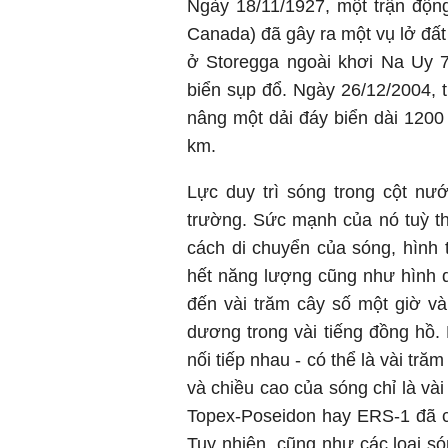
Ngày 18/11/1927, một trận độ
Canada) đã gây ra một vụ lở đất
ở Storegga ngoài khơi Na Uy 
biển sụp đổ. Ngày 26/12/2004, 
nâng một dải đáy biển dài 1200
km.
Lực duy trì sóng trong cột nướ
trường. Sức mạnh của nó tuỳ t
cách di chuyển của sóng, hình 
hết năng lượng cũng như hình d
đến vài trăm cây số một giờ v
dương trong vài tiếng đồng hồ.
nối tiếp nhau - có thể là vài tră
và chiều cao của sóng chỉ là và
Topex-Poseidon hay ERS-1 đã có
Tuy nhiên, cũng như các loại s