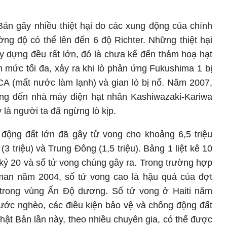
ản gây nhiều thiệt hại do các xung động của chính
g độ có thể lên đến 6 độ Richter. Những thiệt hại
xây dựng đều rất lớn, đó là chưa kể đến thảm hoạ hạt
mức tối đa, xảy ra khi lò phản ứng Fukushima 1 bị
A (mất nước làm lạnh) và gian lò bị nổ. Năm 2007,
ng đến nhà máy điện hạt nhân Kashiwazaki-Kariwa
là người ta đã ngừng lò kịp.
n động đất lớn đã gây tử vong cho khoảng 6,5 triệu
3 triệu) và Trung Đông (1,5 triệu). Bảng 1 liệt kê 10
ế kỷ 20 và số tử vong chúng gây ra. Trong trường hợp
man năm 2004, số tử vong cao là hậu quả của đợt
 trong vùng Ấn Độ dương. Số tử vong ở Haiti năm
nước nghèo, các điều kiện bảo vệ và chống động đất
ật Bản lần này, theo nhiều chuyên gia, có thể được