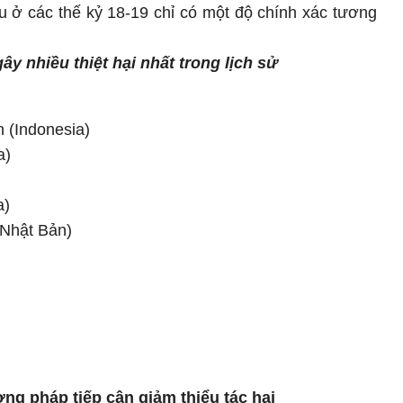
iệu ở các thế kỷ 18-19 chỉ có một độ chính xác tương
y nhiều thiệt hại nhất trong lịch sử
 (Indonesia)
a)
a)
(Nhật Bản)
)
g pháp tiếp cận giảm thiểu tác hại