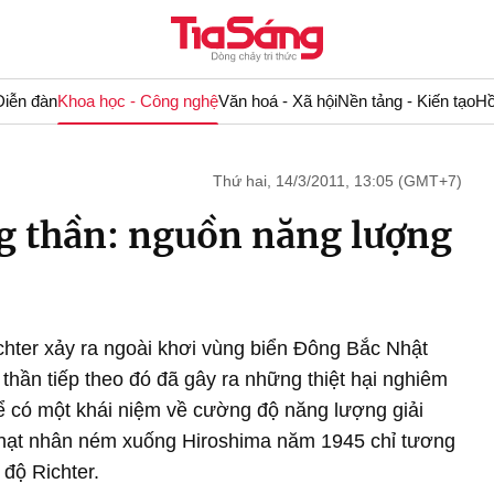
Diễn đàn
Khoa học - Công nghệ
Văn hoá - Xã hội
Nền tảng - Kiến tạo
Hồ
Thứ hai, 14/3/2011, 13:05 (GMT+7)
g thần: nguồn năng lượng
chter xảy ra ngoài khơi vùng biển Đông Bắc Nhật
thần tiếp theo đó đã gây ra những thiệt hại nghiêm
ể có một khái niệm về cường độ năng lượng giải
m hạt nhân ném xuống Hiroshima năm 1945 chỉ tương
 độ Richter.