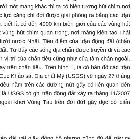
ới một mảng khác thì ta có hiện tượng hút chìm-nơi
c lực căng chỉ đợi được giải phóng ra bằng các trận
ta biết là có đến 4000 km biên giới của các vùng hút
 vùng hút chìm quan trọng, nơi mảng kiến tạo Thái
ới nước Nhật. Tiêu điểm của trận động đất (chấn
ất. Từ đấy các sóng địa chấn được truyền đi và các
h vị trí của chấn tiêu cũng như của tâm chấn ngoài,
y trên chấn tiêu. Trên hình 1, ta có bản đồ các trận
 Cục Khảo sát Địa chất Mỹ (USGS) vẽ ngày 27 tháng
 đều nằm trên các đường nứt gãy có liên quan đến
 là USGS có ghi trận động đất xảy ra tháng 11/2007
ngoài khơi Vũng Tàu trên đới đứt gãy dọc bờ biển
kéo dài vài giây đồng hồ nhưng cũng đủ để gây ra