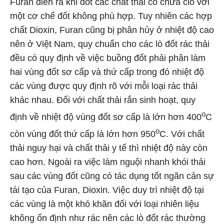
Furan diễn ra khi đốt các chất thải có chứa clo với
một cơ chế đốt không phù hợp. Tuy nhiên các hợp
chất Dioxin, Furan cũng bị phân hủy ở nhiệt độ cao
nên ở Việt Nam, quy chuẩn cho các lò đốt rác thải
đều có quy định về việc buồng đốt phải phân làm
hai vùng đốt sơ cấp và thứ cấp trong đó nhiệt độ
các vùng được quy định rõ với mỗi loại rác thải
khác nhau. Đối với chất thải rắn sinh hoạt, quy
o
định về nhiệt độ vùng đốt sơ cấp là lớn hơn 400
C
o
còn vùng đốt thứ cấp là lớn hơn 950
C. Với chất
thải nguy hại và chất thải y tế thì nhiệt độ này còn
cao hơn. Ngoài ra việc làm nguội nhanh khói thải
sau các vùng đốt cũng có tác dụng tốt ngăn cản sự
tái tạo của Furan, Dioxin. Việc duy trì nhiệt độ tại
các vùng là một khó khăn đối với loại nhiên liệu
không ổn định như rác nên các lò đốt rác thường