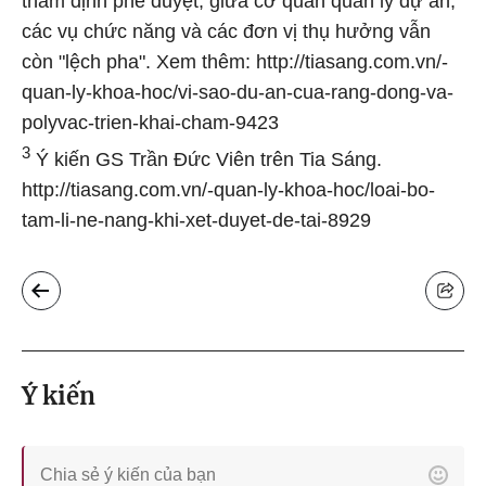
thẩm định phê duyệt, giữa cơ quan quản lý dự án,
các vụ chức năng và các đơn vị thụ hưởng vẫn
còn "lệch pha". Xem thêm: http://tiasang.com.vn/-
quan-ly-khoa-hoc/vi-sao-du-an-cua-rang-dong-va-
polyvac-trien-khai-cham-9423
3
Ý kiến GS Trần Đức Viên trên Tia Sáng.
http://tiasang.com.vn/-quan-ly-khoa-hoc/loai-bo-
tam-li-ne-nang-khi-xet-duyet-de-tai-8929
Ý kiến