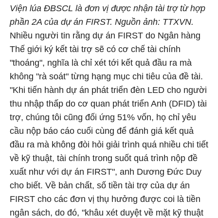
Viện lúa ĐBSCL là đơn vị được nhận tài trợ từ hợp
phần 2A của dự án FIRST. Nguồn ảnh: TTXVN.
Nhiều người tin rằng dự án FIRST do Ngân hàng
Thế giới ký kết tài trợ sẽ có cơ chế tài chính
"thoáng", nghĩa là chỉ xét tới kết quả đầu ra mà
không "rà soát" từng hạng mục chi tiêu của đề tài.
"Khi tiến hành dự án phát triển đèn LED cho người
thu nhập thấp do cơ quan phát triển Anh (DFID) tài
trợ, chúng tôi cũng đối ứng 51% vốn, họ chỉ yêu
cầu nộp báo cáo cuối cùng để đánh giá kết quả
đầu ra mà không đòi hỏi giải trình quá nhiều chi tiết
về kỹ thuật, tài chính trong suốt quá trình nộp đề
xuất như với dự án FIRST", anh Dương Đức Duy
cho biết. Về bản chất, số tiền tài trợ của dự án
FIRST cho các đơn vị thụ hưởng được coi là tiền
ngân sách, do đó, "khâu xét duyệt về mặt kỹ thuật