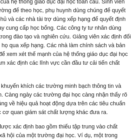
của hệ thống giáo dục đại học toàn cầu. Sinh viên
rường để theo học, phụ huynh dùng chúng để quyết
hủ và các nhà tài trợ dùng xếp hạng để quyết định
hay cung cấp học bổng. Các công ty tư nhân dùng
trong đào tạo và nghiên cứu. Giảng viên xác định đối
a họ qua xếp hạng. Các nhà làm chính sách và bản
để xem xét thế mạnh của hệ thống giáo dục đại học
 xác định các lĩnh vực cần đầu tư cải tiến chất
 khuyến khích các trường minh bạch thông tin và
nh. Càng ngày các trường đại học càng nhận thấy rõ
húng về hiệu quả hoạt động dựa trên các tiêu chuẩn
 cơ quan giám sát chất lượng khác đưa ra.
ược xác định bao gồm thiếu tập trung vào chất
xã hội của một trường đại học. Ví dụ, một trong