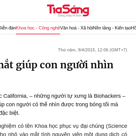
Diễn đàn
Khoa học - Công nghệ
Văn hoá - Xã hội
Nền tảng - Kiến tạo
Hồ
Thứ năm, 9/4/2015, 12:06 (GMT+7)
ắt giúp con người nhìn
 California, – những người tự xưng là Biohackers –
iúp con người có thể nhìn được trong bóng tối mà
ặc biệt.
nghiệm có tên Khoa học phục vụ đại chúng (Science
ó họ nhỏ vào mắt tình nguyện viên một dung dịch có