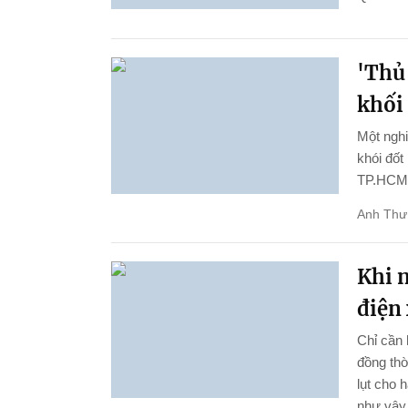
'Thủ
khối
Một ngh
khói đốt
TP.HCM
Anh Thư
Khi n
điện 
Chỉ cần 
đồng thờ
lụt cho 
như vậy