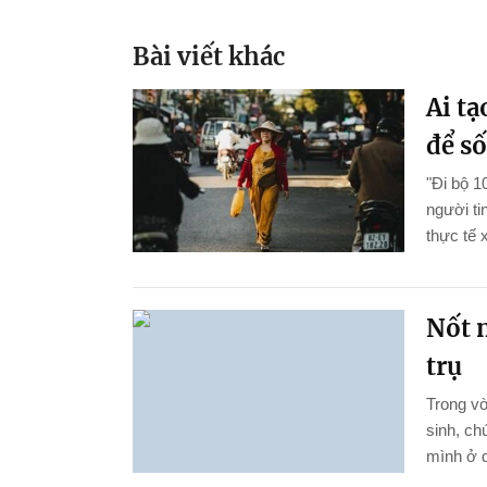
Bài viết khác
Ai tạ
để s
"Đi bộ 
người ti
thực tế 
Nốt n
trụ
Trong vò
sinh, ch
mình ở d