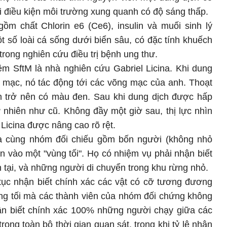
i điều kiện môi trường xung quanh có độ sáng thấp.
ồm chất Chlorin e6 (Ce6), insulin và muối sinh lý
ột số loài cá sống dưới biển sâu, có đặc tính khuếch
rong nghiên cứu điều trị bệnh ung thư.
ệm SftM là nhà nghiên cứu Gabriel Licina. Khi dung
ết mạc, nó tác động tới các võng mạc của anh. Thoạt
nh trở nên có màu đen. Sau khi dung dịch được hấp
tự nhiên như cũ. Không đầy một giờ sau, thị lực nhìn
Licina được nâng cao rõ rệt.
na cùng nhóm đối chiếu gồm bốn người (không nhỏ
n vào một "vùng tối". Họ có nhiệm vụ phải nhận biết
h tại, và những người di chuyển trong khu rừng nhỏ.
 tục nhận biết chính xác các vật có cỡ tương đương
ng tối mà các thành viên của nhóm đối chứng không
hận biết chính xác 100% những người chạy giữa các
rong toàn bộ thời gian quan sát, trong khi tỷ lệ nhận