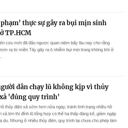
 phạm' thực sự gây ra bụi mịn sinh
 ở TP.HCM
iên cứu mới đã đảo ngược quan niệm bấy lâu nay cho rằng
 rơm rạ từ miền Tây gây ra ô nhiễm bụi mịn trong không khí ở
.
gười dân chạy lũ không kịp vì thủy
xả 'đúng quy trình'
hồ thủy điện xả sớm hơn nửa ngày, tránh tình trạng nhiều hồ
i xả lớn thì đỉnh lũ tổng hợp có thể hạ thấp đáng kể, giảm ngập
hạ du. Nhưng ở nhiều thủy điện, quy trình lại chưa cho phép làm
.