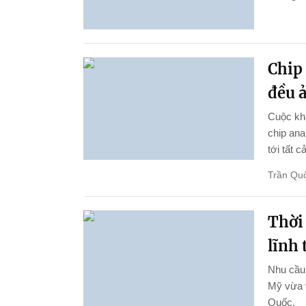
Chip 
đều 
Cuộc kha
chip ana
tới tất c
Trần Qu
Thời
lĩnh
Nhu cầu 
Mỹ vừa 
Quốc.