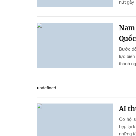
nứt gây 
Nam 
Quốc 
Bước đột
lực biến
thành ng
undefined
AI th
Cơ hội 
hẹp lại 
những tấ