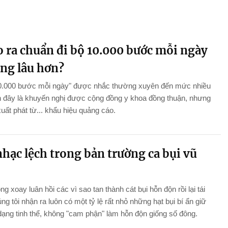
o ra chuẩn đi bộ 10.000 bước mỗi ngày
ống lâu hơn?
10.000 bước mỗi ngày" được nhắc thường xuyên đến mức nhiều
n đây là khuyến nghị được cộng đồng y khoa đồng thuận, nhưng
xuất phát từ... khẩu hiệu quảng cáo.
hạc lệch trong bản trường ca bụi vũ
ng xoay luân hồi các vì sao tan thành cát bụi hỗn độn rồi lại tái
úng tôi nhận ra luôn có một tỷ lệ rất nhỏ những hạt bụi bí ẩn giữ
ạng tinh thể, không "cam phận" làm hỗn độn giống số đông.