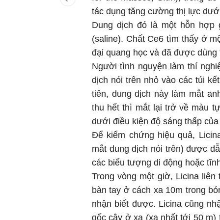
tác dụng tăng cường thị lực dướ
Dung dịch đó là một hỗn hợp g
(saline). Chất Ce6 tìm thấy ở m
đại quang học và đã được dùng t
Người tình nguyện làm thí nghi
dịch nói trên nhỏ vào các túi k
tiên, dung dịch này làm mắt a
thu hết thì mắt lại trở về màu 
dưới điều kiện độ sáng thấp của 
Để kiểm chứng hiệu quả, Lici
mắt dung dịch nói trên) được dẫ
các biểu tượng di động hoặc tĩn
Trong vòng một giờ, Licina liên
bàn tay ở cách xa 10m trong bó
nhận biết được. Licina cũng n
gốc cây ở xa (xa nhất tới 50 m) t