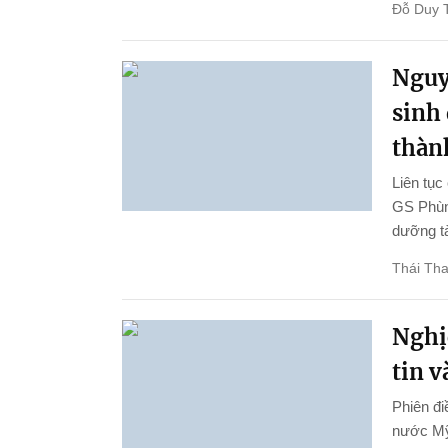
Đỗ Duy 
Nguy
sinh
thành
Liên tục
GS Phùng
dưỡng tà
Thái Th
Nghị
tin 
Phiên đi
nước Mỹ