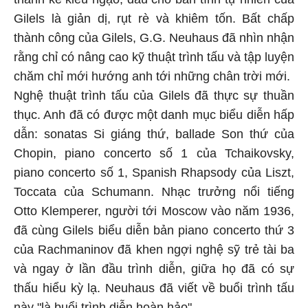
Gilels là giản dị, rụt rè và khiêm tốn. Bất chấp
thành công của Gilels, G.G. Neuhaus đã nhìn nhận
rằng chỉ có nâng cao kỹ thuật trình tấu và tập luyện
chăm chỉ mới hướng anh tới những chân trời mới.
Nghệ thuật trình tấu của Gilels đã thực sự thuần
thục. Anh đã có được một danh mục biểu diễn hấp
dẫn: sonatas Si giáng thứ, ballade Son thứ của
Chopin, piano concerto số 1 của Tchaikovsky,
piano concerto số 1, Spanish Rhapsody của Liszt,
Toccata của Schumann. Nhạc trưởng nổi tiếng
Otto Klemperer, người tới Moscow vào năm 1936,
đã cùng Gilels biểu diễn bản piano concerto thứ 3
của Rachmaninov đã khen ngợi nghệ sỹ trẻ tài ba
và ngay ở lần đầu trình diễn, giữa họ đã có sự
thấu hiểu kỳ lạ. Neuhaus đã viết về buổi trình tấu
này "là buổi trình diễn hoàn hảo".