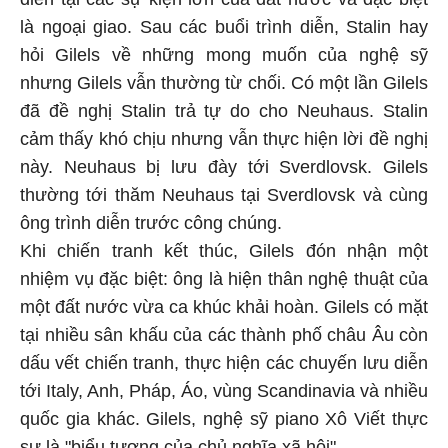
là ngoại giao. Sau các buổi trình diễn, Stalin hay
hỏi Gilels về những mong muốn của nghệ sỹ
nhưng Gilels vẫn thường từ chối. Có một lần Gilels
đã đề nghị Stalin trả tự do cho Neuhaus. Stalin
cảm thấy khó chịu nhưng vẫn thực hiện lời đề nghị
này. Neuhaus bị lưu đày tới Sverdlovsk. Gilels
thường tới thăm Neuhaus tại Sverdlovsk và cùng
ông trình diễn trước công chúng.
Khi chiến tranh kết thúc, Gilels đón nhận một
nhiệm vụ đặc biệt: ông là hiện thân nghệ thuật của
một đất nước vừa ca khúc khải hoàn. Gilels có mặt
tại nhiều sân khấu của các thành phố châu Âu còn
dấu vết chiến tranh, thực hiện các chuyến lưu diễn
tới Italy, Anh, Pháp, Áo, vùng Scandinavia và nhiều
quốc gia khác. Gilels, nghệ sỹ piano Xô Viết thực
sự là "biểu tượng của chủ nghĩa xã hội".