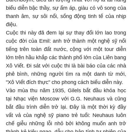
biểu diễn bậc thầy, sự ấm áp, giàu có vô song của
thanh âm, sự sôi nổi, sống động tinh tế của nhịp
điệu.
Cuộc thi này đã đem lại sự thay đổi lớn lao trong
cuộc đời của Emil: anh trở thành một nghệ sỹ nổi
tiếng trên toàn đất nước, cộng với một tour diễn
lớn trên hầu khắp các thành phố lớn của Liên bang
Xô Viết. Đi sát với cuộc thi là bài báo của các nhà
phê bình, những người tìm ra một danh từ mới,
"Xô Viết đích thực" cho phong cách biểu diễn này.
Vào mùa thu năm 1935, Gilels bắt đầu khóa học
tại Nhạc viện Moscow với G.G. Neuhaus và cũng
bắt đầu trình diễn trở lại. Đây là một thời kỳ đầy
vất vả của nghệ sỹ piano trẻ tuổi: Neuhaus luôn
chế giễu những lỗi nhỏ bởi không muốn anh trở
thành kẻ kiêu ngạo, dẫu cho bản tính tự nhiên của