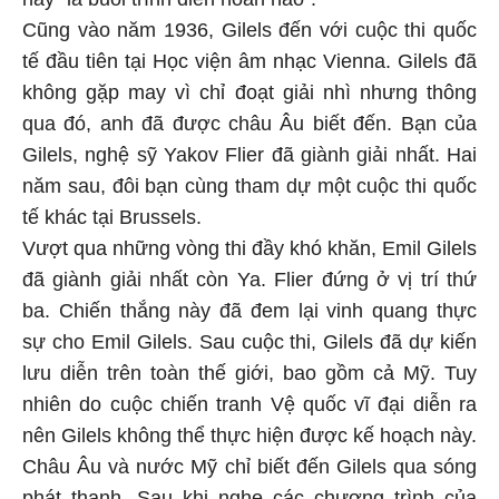
Cũng vào năm 1936, Gilels đến với cuộc thi quốc
tế đầu tiên tại Học viện âm nhạc Vienna. Gilels đã
không gặp may vì chỉ đoạt giải nhì nhưng thông
qua đó, anh đã được châu Âu biết đến. Bạn của
Gilels, nghệ sỹ Yakov Flier đã giành giải nhất. Hai
năm sau, đôi bạn cùng tham dự một cuộc thi quốc
tế khác tại Brussels.
Vượt qua những vòng thi đầy khó khăn, Emil Gilels
đã giành giải nhất còn Ya. Flier đứng ở vị trí thứ
ba. Chiến thắng này đã đem lại vinh quang thực
sự cho Emil Gilels. Sau cuộc thi, Gilels đã dự kiến
lưu diễn trên toàn thế giới, bao gồm cả Mỹ. Tuy
nhiên do cuộc chiến tranh Vệ quốc vĩ đại diễn ra
nên Gilels không thể thực hiện được kế hoạch này.
Châu Âu và nước Mỹ chỉ biết đến Gilels qua sóng
phát thanh. Sau khi nghe các chương trình của