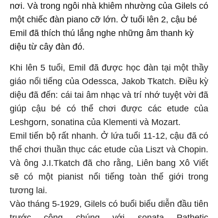
nơi. Và trong ngôi nhà khiêm nhường của Gilels có
một chiếc đàn piano cỡ lớn. Ở tuổi lên 2, cậu bé
Emil đã thích thú lắng nghe những âm thanh kỳ
diệu từ cây đàn đó.
Khi lên 5 tuổi, Emil đã được học đàn tại một thầy
giáo nổi tiếng của Odessca, Jakob Tkatch. Điều kỳ
diệu đã đến: cái tai âm nhạc và trí nhớ tuyệt vời đã
giúp cậu bé có thể chơi được các etude của
Leshgorn, sonatina của Klementi và Mozart.
Emil tiến bộ rất nhanh. Ở lứa tuổi 11-12, cậu đã có
thể chơi thuần thục các etude của Liszt và Chopin.
Và ông J.I.Tkatch đã cho rằng, Liên bang Xô Viết
sẽ có một pianist nổi tiếng toàn thế giới trong
tương lai.
Vào tháng 5-1929, Gilels có buổi biểu diễn đầu tiên
trước công chúng với sonata Pathetic