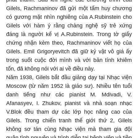
Gilels, Rachmaninov đã gửi một tấm huy chương
có gương mặt nhìn nghiêng của A.Rubinstein cho
Gilels với hàm ý rằng chàng nghệ sỹ trẻ xứng
đáng là người kế vị A.Rubinstein. Trong tờ giấy
chứng nhận kèm theo, Rachmaninov viết họ của
Gilels. Emil Grigoryevitch đã giữ kỷ vật vô giá ấy
trong suốt cuộc đời mình và với bản tính khiêm
tốn, đã không nói với ai về điều này.
Năm 1938, Gilels bắt đầu giảng dạy tại Nhạc viện
Moscow (từ năm 1952 là giáo sư). Nhiều tên tuổi
danh tiếng như các pianist M. Mdivadi, V.
Afanasyev, I. Zhukov, pianist và nhà soạn nhạc
V.Blok đều tham dự các lớp học nâng cao của
Gilels. Trong chiến tranh thế giới thứ 2, Gilels
không sơ tán cùng Nhạc viện mà tham gia đội
quân tình nguyện và trình diễn tại bệnh viện và tiền