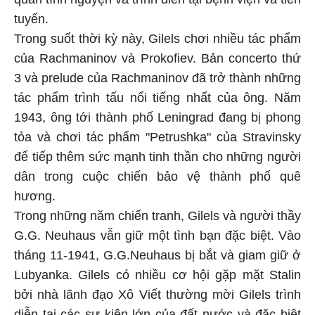
tuyến.
Trong suốt thời kỳ này, Gilels chơi nhiều tác phẩm
của Rachmaninov và Prokofiev. Bản concerto thứ
3 và prelude của Rachmaninov đã trở thành những
tác phẩm trình tấu nổi tiếng nhất của ông. Năm
1943, ông tới thành phố Leningrad đang bị phong
tỏa và chơi tác phẩm "Petrushka" của Stravinsky
để tiếp thêm sức mạnh tinh thần cho những người
dân trong cuộc chiến bảo vệ thành phố quê
hương.
Trong những năm chiến tranh, Gilels và người thầy
G.G. Neuhaus vẫn giữ một tình bạn đặc biệt. Vào
tháng 11-1941, G.G.Neuhaus bị bắt và giam giữ ở
Lubyanka. Gilels có nhiều cơ hội gặp mặt Stalin
bởi nhà lãnh đạo Xô Viết thường mời Gilels trình
diễn tại các sự kiện lớn của đất nước và đặc biệt