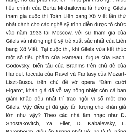
tiêu chính của Berta Mikhailovna là hướng Gilels
tham gia cuộc thi Toàn Liên bang Xô Viết lần thứ
nhất dành cho các nghệ sỹ trình diễn được tổ chức
vào năm 1933 tại Moscow, với sự tham gia của
Gilels và những nghệ sỹ trẻ xuất sắc nhất của Liên
bang Xô Viết. Tại cuộc thi, khi Gilels vừa kết thúc
một số tiểu phẩm của Rameau, fugue của Bach-
Godovsky, biến tấu của Brahms trên chủ đề của
Handel, toccata của Ravel và Fantasy của Mozart-
Liszt-Busou trên chủ đề vở opera "Đám cưới
Figaro", khán giả đã vỗ tay nồng nhiệt còn cả ban
giám khảo đều nhất trí trao ngôi vị số một cho
Gilels. Vậy điều gì đã gây ấn tượng cho khán giả
lớn như vậy? Theo các nhà âm nhạc như D.
Shostakovitch, Ya. Flier, D. Kabalevsky, L.
Barenboym, điều ấn tượng nhất với họ là tài năng