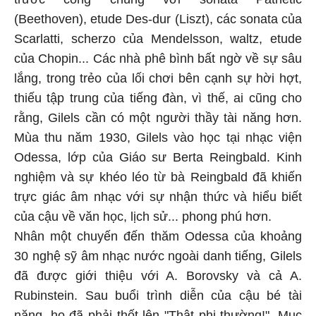
(Beethoven), etude Des-dur (Liszt), các sonata của
Scarlatti, scherzo của Mendelsson, waltz, etude
của Chopin... Các nhà phê bình bất ngờ về sự sâu
lắng, trong trẻo của lối chơi bên cạnh sự hời hợt,
thiếu tập trung của tiếng đàn, vì thế, ai cũng cho
rằng, Gilels cần có một người thầy tài năng hơn.
Mùa thu năm 1930, Gilels vào học tại nhạc viện
Odessa, lớp của Giáo sư Berta Reingbald. Kinh
nghiệm và sự khéo léo từ bà Reingbald đã khiến
trực giác âm nhạc với sự nhận thức và hiểu biết
của cậu về văn học, lịch sử... phong phú hơn.
Nhân một chuyến đến thăm Odessa của khoảng
30 nghệ sỹ âm nhạc nước ngoài danh tiếng, Gilels
đã được giới thiệu với A. Borovsky và cả A.
Rubinstein. Sau buổi trình diễn của cậu bé tài
năng, họ đã phải thốt lên "Thật phi thường!". Mục