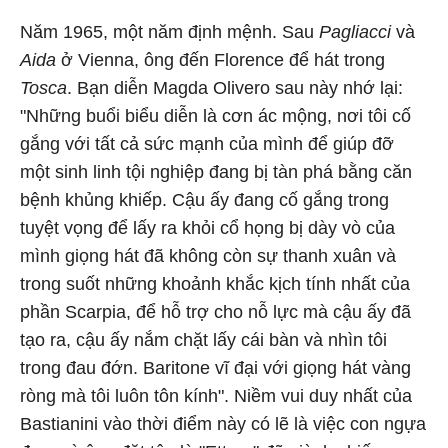
Năm 1965, một năm định mệnh. Sau
Pagliacci
và
Aida
ở Vienna, ông đến Florence để hát trong
Tosca
. Bạn diễn Magda Olivero sau này nhớ lại:
"Những buổi biểu diễn là cơn ác mộng, nơi tôi cố
gắng với tất cả sức mạnh của mình để giúp đỡ
một sinh linh tội nghiệp đang bị tàn phá bằng căn
bệnh khủng khiếp. Cậu ấy đang cố gắng trong
tuyệt vọng để lấy ra khỏi cổ họng bị dày vò của
mình giọng hát đã không còn sự thanh xuân và
trong suốt những khoảnh khắc kịch tính nhất của
phần Scarpia, để hỗ trợ cho nỗ lực mà cậu ấy đã
tạo ra, cậu ấy nắm chặt lấy cái bàn và nhìn tôi
trong đau đớn. Baritone vĩ đại với giọng hát vàng
ròng mà tôi luôn tôn kính". Niềm vui duy nhất của
Bastianini vào thời điểm này có lẽ là việc con ngựa