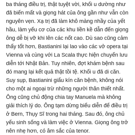
ba tháng điều trị, thật tuyệt vời, khối u dường như
đã biến mất và giọng hát của ông gần như vẫn còn
nguyên vẹn. Xạ trị đã làm khô màng nhầy của yết
hầu, làm yếu cơ của các khu liền kề dẫn đến giọng
ông dễ bị vỡ khi lên các nốt cao. Dù sao cũng cảm
thấy tốt hơn, Bastianini lại lao vào các vở opera tại
Vienna và cùng với La Scala thực hiện chuyến lưu
diễn tới Nhật Bản. Tuy nhiên, đợt khám bệnh sau
đó mang lại kết quả thật tồi tệ. Khối u đã di căn.
Suy sụp, Bastianini giấu kín căn bệnh, không nói
cho một ai ngoại trừ những người thân thiết nhất.
Ông cũng chủ động chia tay Manuela mà không
giải thích lý do. Ông tạm dừng biểu diễn để điều trị
ở Bern, Thụy Sĩ trong hai tháng. Sau đó, ông chủ
yếu sinh sống và làm việc ở Vienna. Giọng ông trở
nên nhẹ hơn, có âm sắc của tenor.