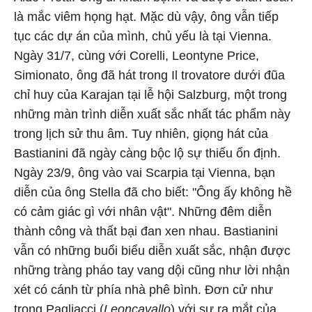
là mắc viêm họng hạt. Mặc dù vậy, ông vẫn tiếp
tục các dự án của mình, chủ yếu là tại Vienna.
Ngày 31/7, cùng với Corelli, Leontyne Price,
Simionato, ông đã hát trong Il trovatore dưới đũa
chỉ huy của Karajan tại lễ hội Salzburg, một trong
những màn trình diễn xuất sắc nhất tác phẩm này
trong lịch sử thu âm. Tuy nhiên, giọng hát của
Bastianini đã ngày càng bộc lộ sự thiếu ổn định.
Ngày 23/9, ông vào vai Scarpia tại Vienna, bạn
diễn của ông Stella đã cho biết: "Ông ấy không hề
có cảm giác gì với nhân vật". Những đêm diễn
thành công và thất bại đan xen nhau. Bastianini
vẫn có những buổi biểu diễn xuất sắc, nhận được
những tràng pháo tay vang dội cũng như lời nhận
xét có cánh từ phía nhà phê bình. Đơn cử như
trong Pagliacci (
Leoncavallo
) với sự ra mắt của