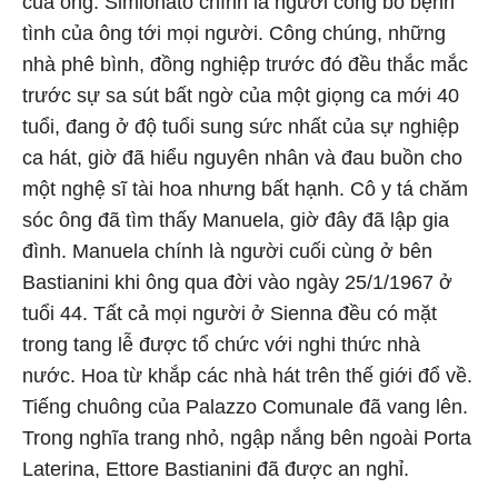
của ông. Simionato chính là người công bố bệnh
tình của ông tới mọi người. Công chúng, những
nhà phê bình, đồng nghiệp trước đó đều thắc mắc
trước sự sa sút bất ngờ của một giọng ca mới 40
tuổi, đang ở độ tuổi sung sức nhất của sự nghiệp
ca hát, giờ đã hiểu nguyên nhân và đau buồn cho
một nghệ sĩ tài hoa nhưng bất hạnh. Cô y tá chăm
sóc ông đã tìm thấy Manuela, giờ đây đã lập gia
đình. Manuela chính là người cuối cùng ở bên
Bastianini khi ông qua đời vào ngày 25/1/1967 ở
tuổi 44. Tất cả mọi người ở Sienna đều có mặt
trong tang lễ được tổ chức với nghi thức nhà
nước. Hoa từ khắp các nhà hát trên thế giới đổ về.
Tiếng chuông của Palazzo Comunale đã vang lên.
Trong nghĩa trang nhỏ, ngập nắng bên ngoài Porta
Laterina, Ettore Bastianini đã được an nghỉ.