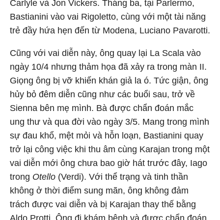
Carlyle và Jon Vickers. Tháng ba, tại Parlermo,
Bastianini vào vai Rigoletto, cùng với một tài năng
trẻ đầy hứa hẹn đến từ Modena, Luciano Pavarotti.
Cũng với vai diễn này, ông quay lại La Scala vào
ngày 10/4 nhưng thảm họa đã xảy ra trong màn II.
Giọng ông bị vỡ khiến khán giả la ó. Tức giận, ông
hủy bỏ đêm diễn cũng như các buổi sau, trở về
Sienna bên mẹ mình. Bà được chẩn đoán mắc
ung thư và qua đời vào ngày 3/5. Mang trong mình
sự đau khổ, mệt mỏi và hỗn loạn, Bastianini quay
trở lại công việc khi thu âm cùng Karajan trong một
vai diễn mới ông chưa bao giờ hát trước đây, Iago
trong
Otello
(Verdi). Với thể trạng và tinh thần
không ở thời điểm sung mãn, ông không đảm
trách được vai diễn và bị Karajan thay thế bằng
Aldo Protti. Ông đi khám bệnh và được chẩn đoán