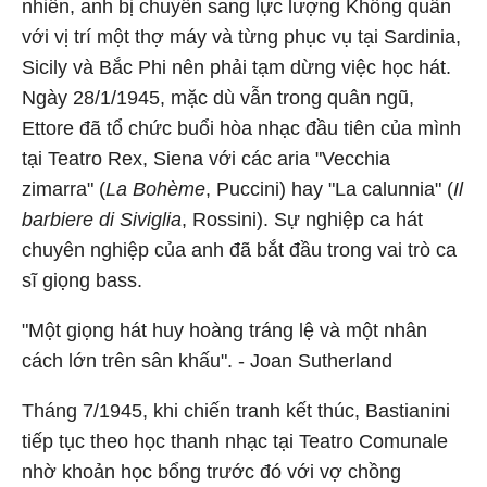
nhiên, anh bị chuyển sang lực lượng Không quân
với vị trí một thợ máy và từng phục vụ tại Sardinia,
Sicily và Bắc Phi nên phải tạm dừng việc học hát.
Ngày 28/1/1945, mặc dù vẫn trong quân ngũ,
Ettore đã tổ chức buổi hòa nhạc đầu tiên của mình
tại Teatro Rex, Siena với các aria "Vecchia
zimarra" (
La Bohème
, Puccini) hay "La calunnia" (
Il
barbiere di Siviglia
, Rossini). Sự nghiệp ca hát
chuyên nghiệp của anh đã bắt đầu trong vai trò ca
sĩ giọng bass.
"Một giọng hát huy hoàng tráng lệ và một nhân
cách lớn trên sân khấu". - Joan Sutherland
Tháng 7/1945, khi chiến tranh kết thúc, Bastianini
tiếp tục theo học thanh nhạc tại Teatro Comunale
nhờ khoản học bổng trước đó với vợ chồng