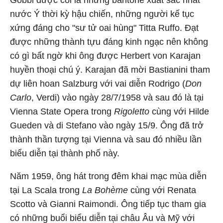
Gobbi được coi là những baritone xuất sắc nhất
nước Ý thời kỳ hậu chiến, những người kế tục
xứng đáng cho "sư tử oai hùng" Titta Ruffo. Đạt
được những thành tựu đáng kinh ngạc nên không
có gì bất ngờ khi ông được Herbert von Karajan
huyền thoại chú ý. Karajan đã mời Bastianini tham
dự liên hoan Salzburg với vai diễn Rodrigo (
Don
Carlo
, Verdi) vào ngày 28/7/1958 và sau đó là tại
Vienna State Opera trong
Rigoletto
cùng với Hilde
Gueden và di Stefano vào ngày 15/9. Ông đã trở
thành thần tượng tại Vienna và sau đó nhiều lần
biểu diễn tại thành phố này.
Năm 1959, ông hát trong đêm khai mạc mùa diễn
tại La Scala trong
La Bohème
cùng với Renata
Scotto và Gianni Raimondi. Ông tiếp tục tham gia
có những buổi biểu diễn tại châu Âu và Mỹ với