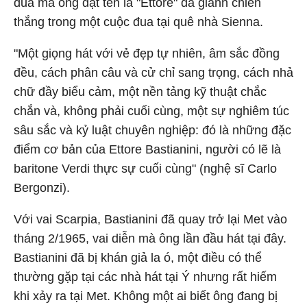
đua mà ông đặt tên là "Ettore" đã giành chiến
thắng trong một cuộc đua tại quê nhà Sienna.
"Một giọng hát với vẻ đẹp tự nhiên, âm sắc đồng
đều, cách phân câu và cử chỉ sang trọng, cách nhả
chữ đầy biểu cảm, một nền tảng kỹ thuật chắc
chắn và, không phải cuối cùng, một sự nghiêm túc
sâu sắc và kỷ luật chuyên nghiệp: đó là những đặc
điểm cơ bản của Ettore Bastianini, người có lẽ là
baritone Verdi thực sự cuối cùng" (nghệ sĩ Carlo
Bergonzi).
Với vai Scarpia, Bastianini đã quay trở lại Met vào
tháng 2/1965, vai diễn mà ông lần đầu hát tại đây.
Bastianini đã bị khán giả la ó, một điều có thể
thường gặp tại các nhà hát tại Ý nhưng rất hiếm
khi xảy ra tại Met. Không một ai biết ông đang bị