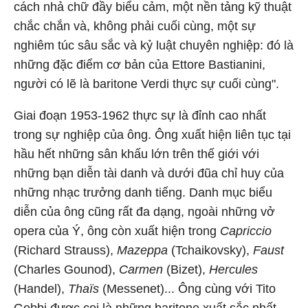
cách nhả chữ đầy biểu cảm, một nền tảng kỹ thuật
chắc chắn và, không phải cuối cùng, một sự
nghiêm túc sâu sắc và kỷ luật chuyên nghiệp: đó là
những đặc điểm cơ bản của Ettore Bastianini,
người có lẽ là baritone Verdi thực sự cuối cùng".
Giai đoạn 1953-1962 thực sự là đỉnh cao nhất
trong sự nghiệp của ông. Ông xuất hiện liên tục tại
hầu hết những sân khấu lớn trên thế giới với
những bạn diễn tài danh và dưới đũa chỉ huy của
những nhạc trưởng danh tiếng. Danh mục biểu
diễn của ông cũng rất đa dạng, ngoài những vở
opera của Ý, ông còn xuất hiện trong
Capriccio
(Richard Strauss),
Mazeppa
(Tchaikovsky),
Faust
(Charles Gounod),
Carmen
(Bizet),
Hercules
(Handel),
Thaïs
(Messenet)... Ông cùng với Tito