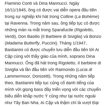
Flaminio Conti và Dina Mannucci. Ngày
16/11/1945, ông có được vai diễn opera đầu tiên
trong sự nghiệp khi hát trong Colline (
La Bohème
)
tại Ravenna. Trong năm sau, ông tiếp tục có được
những màn ra mắt trong Sparafucile (
Rigoletto
,
Verdi), Don Basilio (Il Barbiere di Siviglia) và Bonzo
(
Madama Butterfly
, Puccini). Tháng 1/1947,
Bastianini có được chuyến lưu diễn đầu tiên tới Ai
Cập cùng với thầy giáo của mình, soprano Dina
Mannucci. Ông đã hát trong Rigoletto, Il barbiere di
Siviglia và lần đầu tiên với Raimondo (
Lucia di
Lammermoor
, Donizetti). Trong những năm tiếp
theo, Bastianini tiếp tục củng cố danh tiếng của
mình với giọng bass đầy triển vọng với các chuyến
biểu diễn khắp nước Ý cũng như tại nước ngoài
như Tây Ban Nha, Ai Cập và thậm chí là vượt Đại