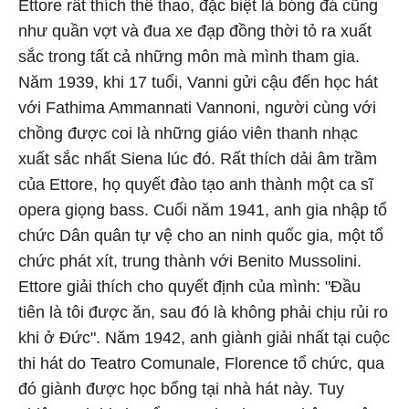
Ettore rất thích thể thao, đặc biệt là bóng đá cũng
như quần vợt và đua xe đạp đồng thời tỏ ra xuất
sắc trong tất cả những môn mà mình tham gia.
Năm 1939, khi 17 tuổi, Vanni gửi cậu đến học hát
với Fathima Ammannati Vannoni, người cùng với
chồng được coi là những giáo viên thanh nhạc
xuất sắc nhất Siena lúc đó. Rất thích dải âm trầm
của Ettore, họ quyết đào tạo anh thành một ca sĩ
opera giọng bass. Cuối năm 1941, anh gia nhập tổ
chức Dân quân tự vệ cho an ninh quốc gia, một tổ
chức phát xít, trung thành với Benito Mussolini.
Ettore giải thích cho quyết định của mình: "Đầu
tiên là tôi được ăn, sau đó là không phải chịu rủi ro
khi ở Đức". Năm 1942, anh giành giải nhất tại cuộc
thi hát do Teatro Comunale, Florence tổ chức, qua
đó giành được học bổng tại nhà hát này. Tuy