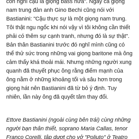
còn nghĩ cậu là giọng bass nữa". Ngay cả giọng
nam trung đàn anh Gino Bechi cũng nói với
Bastianini: "Cậu thực sự là một giọng nam trung.
Tôi thật ngu ngốc khi nói vậy vì tôi không cần thiết
phải có thêm sự cạnh tranh, nhưng đó là sự thật".
Bản thân Bastianini trước đó nghĩ mình cũng có
thể thử sức trong những vai giọng baritone mà ông
cảm thấy khá thoải mái. Nhưng những người xung
quanh đã thuyết phục ông rằng điểm mạnh của
ông nằm ở những khoảng tối và sâu hơn trong
giọng hát nên Bastianini đã từ bỏ ý định. Tuy
nhiên, lần này ông đã quyết tâm thay đổi.
Ettore Bastianini (ngoài cùng bên trái) cùng những
người bạn thân thiết, soprano Maria Callas, tenor
Franco Corelli, tập dượt cho vở "Poliuto" ở Teatro