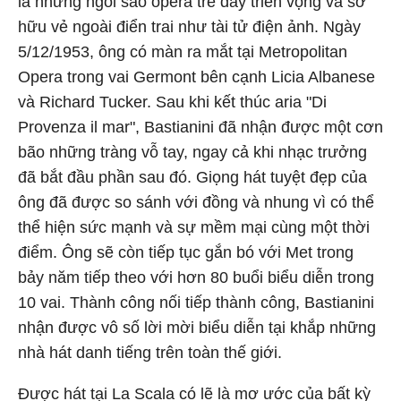
là những ngôi sao opera trẻ đầy triển vọng và sở
hữu vẻ ngoài điển trai như tài tử điện ảnh. Ngày
5/12/1953, ông có màn ra mắt tại Metropolitan
Opera trong vai Germont bên cạnh Licia Albanese
và Richard Tucker. Sau khi kết thúc aria "Di
Provenza il mar", Bastianini đã nhận được một cơn
bão những tràng vỗ tay, ngay cả khi nhạc trưởng
đã bắt đầu phần sau đó. Giọng hát tuyệt đẹp của
ông đã được so sánh với đồng và nhung vì có thể
thể hiện sức mạnh và sự mềm mại cùng một thời
điểm. Ông sẽ còn tiếp tục gắn bó với Met trong
bảy năm tiếp theo với hơn 80 buổi biểu diễn trong
10 vai. Thành công nối tiếp thành công, Bastianini
nhận được vô số lời mời biểu diễn tại khắp những
nhà hát danh tiếng trên toàn thế giới.
Được hát tại La Scala có lẽ là mơ ước của bất kỳ