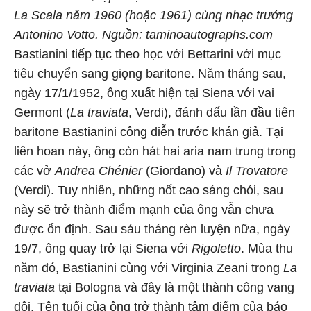
La Scala năm 1960 (hoặc 1961) cùng nhạc trưởng
Antonino Votto. Nguồn: taminoautographs.com
Bastianini tiếp tục theo học với Bettarini với mục
tiêu chuyển sang giọng baritone. Năm tháng sau,
ngày 17/1/1952, ông xuất hiện tại Siena với vai
Germont (
La traviata
, Verdi), đánh dấu lần đầu tiên
baritone Bastianini công diễn trước khán giả. Tại
liên hoan này, ông còn hát hai aria nam trung trong
các vở
Andrea Chénier
(Giordano) và
Il Trovatore
(Verdi). Tuy nhiên, những nốt cao sáng chói, sau
này sẽ trở thành điểm mạnh của ông vẫn chưa
được ổn định. Sau sáu tháng rèn luyện nữa, ngày
19/7, ông quay trở lại Siena với
Rigoletto
. Mùa thu
năm đó, Bastianini cùng với Virginia Zeani trong
La
traviata
tại Bologna và đây là một thành công vang
dội. Tên tuổi của ông trở thành tâm điểm của báo