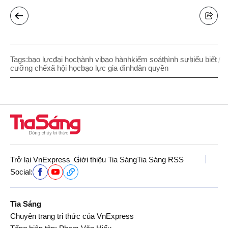
Tags:
bạo lực
đại học
hành vi
bạo hành
kiểm soát
hình sự
hiểu biết
cưỡng chế
xã hội học
bạo lực gia đình
dân quyền
Trở lại VnExpress
Giới thiệu Tia Sáng
Tia Sáng RSS
Social:
Tia Sáng
Chuyên trang tri thức của VnExpress