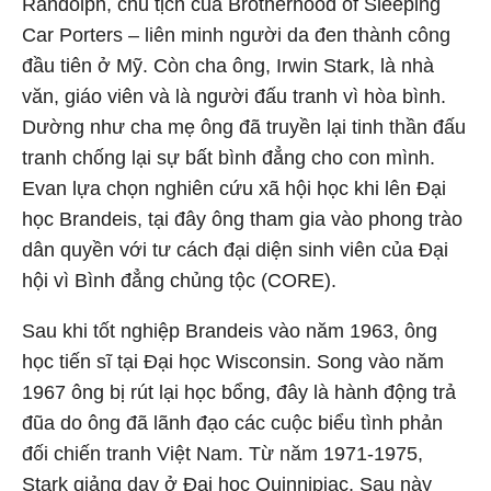
Randolph, chủ tịch của Brotherhood of Sleeping
Car Porters – liên minh người da đen thành công
đầu tiên ở Mỹ. Còn cha ông, Irwin Stark, là nhà
văn, giáo viên và là người đấu tranh vì hòa bình.
Dường như cha mẹ ông đã truyền lại tinh thần đấu
tranh chống lại sự bất bình đẳng cho con mình.
Evan lựa chọn nghiên cứu xã hội học khi lên Đại
học Brandeis, tại đây ông tham gia vào phong trào
dân quyền với tư cách đại diện sinh viên của Đại
hội vì Bình đẳng chủng tộc (CORE).
Sau khi tốt nghiệp Brandeis vào năm 1963, ông
học tiến sĩ tại Đại học Wisconsin. Song vào năm
1967 ông bị rút lại học bổng, đây là hành động trả
đũa do ông đã lãnh đạo các cuộc biểu tình phản
đối chiến tranh Việt Nam. Từ năm 1971-1975,
Stark giảng dạy ở Đại học Quinnipiac. Sau này