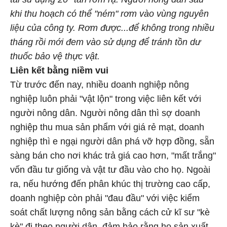
khi thu hoạch có thể "ném" rơm vào vùng nguyên
liệu của công ty. Rơm được...để không trong nhiều
tháng rồi mới đem vào sử dụng để tránh tồn dư
thuốc bảo vệ thực vật.
Liên kết bằng niềm vui
Từ trước đến nay, nhiều doanh nghiệp nông
nghiệp luôn phải "vật lộn" trong việc liên kết với
người nông dân. Người nông dân thì sợ doanh
nghiệp thu mua sản phẩm với giá rẻ mạt, doanh
nghiệp thì e ngại người dân phá vỡ hợp đồng, sẵn
sàng bán cho nơi khác trả giá cao hơn, "mất trắng"
vốn đầu tư giống và vật tư đầu vào cho họ. Ngoài
ra, nếu hướng đến phân khúc thị trường cao cấp,
doanh nghiệp còn phải "đau đầu" với việc kiểm
soát chất lượng nông sản bằng cách cử kĩ sư "kè
kè" đi theo người dân, đảm bảo rằng họ sản xuất