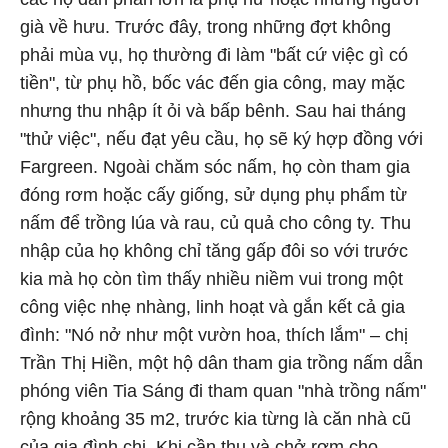
già về hưu. Trước đây, trong những đợt không
phải mùa vụ, họ thường đi làm "bất cứ việc gì có
tiền", từ phụ hồ, bốc vác đến gia công, may mặc
nhưng thu nhập ít ỏi và bấp bênh. Sau hai tháng
"thử việc", nếu đạt yêu cầu, họ sẽ ký hợp đồng với
Fargreen. Ngoài chăm sóc nấm, họ còn tham gia
đóng rơm hoặc cấy giống, sử dụng phụ phẩm từ
nấm để trồng lúa và rau, củ quả cho công ty. Thu
nhập của họ không chỉ tăng gấp đôi so với trước
kia mà họ còn tìm thấy nhiều niềm vui trong một
công việc nhẹ nhàng, linh hoạt và gắn kết cả gia
đình: "Nó nở như một vườn hoa, thích lắm" – chị
Trần Thị Hiền, một hộ dân tham gia trồng nấm dẫn
phóng viên Tia Sáng đi tham quan "nhà trồng nấm"
rộng khoảng 35 m2, trước kia từng là căn nhà cũ
của gia đình chị. Khi cần thu và chở rơm cho