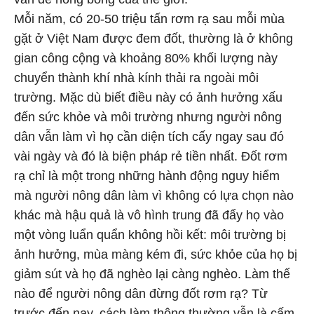
Mỗi năm, có 20-50 triệu tấn rơm rạ sau mỗi mùa
gặt ở Việt Nam được đem đốt, thường là ở không
gian công cộng và khoảng 80% khối lượng này
chuyển thành khí nhà kính thải ra ngoài môi
trường. Mặc dù biết điều này có ảnh hưởng xấu
đến sức khỏe và môi trường nhưng người nông
dân vẫn làm vì họ cần diện tích cấy ngay sau đó
vài ngày và đó là biện pháp rẻ tiền nhất. Đốt rơm
rạ chỉ là một trong những hành động nguy hiểm
mà người nông dân làm vì không có lựa chọn nào
khác mà hậu quả là vô hình trung đã đẩy họ vào
một vòng luẩn quẩn không hồi kết: môi trường bị
ảnh hưởng, mùa màng kém đi, sức khỏe của họ bị
giảm sút và họ đã nghèo lại càng nghèo. Làm thế
nào để người nông dân đừng đốt rơm rạ? Từ
trước đến nay, cách làm thông thường vẫn là cấm