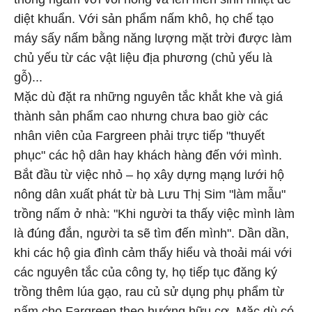
diệt khuẩn. Với sản phẩm nấm khô, họ chế tạo
máy sấy nấm bằng năng lượng mặt trời được làm
chủ yếu từ các vật liệu địa phương (chủ yếu là
gỗ)...
Mặc dù đặt ra những nguyên tắc khắt khe và giá
thành sản phẩm cao nhưng chưa bao giờ các
nhân viên của Fargreen phải trực tiếp "thuyết
phục" các hộ dân hay khách hàng đến với mình.
Bắt đầu từ việc nhỏ – họ xây dựng mạng lưới hộ
nông dân xuất phát từ bà Lưu Thị Sim "làm mẫu"
trồng nấm ở nhà: "Khi người ta thấy việc mình làm
là đúng đắn, người ta sẽ tìm đến mình". Dần dần,
khi các hộ gia đình cảm thấy hiểu và thoải mái với
các nguyên tắc của công ty, họ tiếp tục đăng ký
trồng thêm lúa gạo, rau củ sử dụng phụ phẩm từ
nấm cho Fargreen theo hướng hữu cơ. Mặc dù có