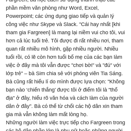
phần mềm văn phòng như Word, Excel,
Powerpoint; các ứng dụng giao tiếp và quản lý
công việc như Skype và Slack. "Cái hay nhất [khi
tham gia Fargreen] là mang lại niềm vui cho tôi, vui
hơn cả lúc tuổi trẻ. Tôi được đi rất nhiều nơi, tham
quan rất nhiều mô hình, gặp nhiều người. Nhiều
tuổi rồi, có lẽ còn hơn tuổi bố mẹ của các bạn làm
việc ở đây mà tôi vẫn được "chơi bời" và "đú" với
lớp trẻ" – bà Sim chia sẻ với phóng viên Tia Sáng.
Bà cũng rất hiểu lí do mình được lựa chọn: "Không
bạn nào ‘chiến thắng’ được tôi ở điểm tôi là "thổ
địa" ở đây, hiểu rõ văn hóa và cách làm của người
dân ở đây". Bà có thể từ chối các hộ dân xin tham
gia mà vẫn không làm mất lòng họ.
Những người làm việc trực tiếp cho Fargreen trong
các hộ dân phần lớn là phụ nữ hoặc những người