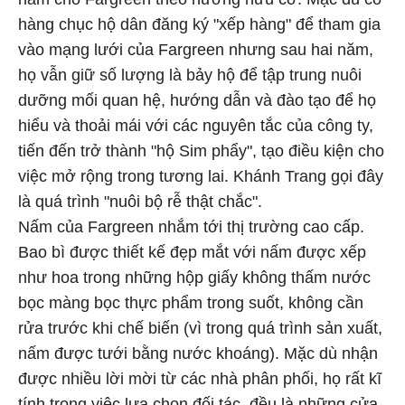
hàng chục hộ dân đăng ký "xếp hàng" để tham gia
vào mạng lưới của Fargreen nhưng sau hai năm,
họ vẫn giữ số lượng là bảy hộ để tập trung nuôi
dưỡng mối quan hệ, hướng dẫn và đào tạo để họ
hiểu và thoải mái với các nguyên tắc của công ty,
tiến đến trở thành "hộ Sim phẩy", tạo điều kiện cho
việc mở rộng trong tương lai. Khánh Trang gọi đây
là quá trình "nuôi bộ rễ thật chắc".
Nấm của Fargreen nhắm tới thị trường cao cấp.
Bao bì được thiết kế đẹp mắt với nấm được xếp
như hoa trong những hộp giấy không thấm nước
bọc màng bọc thực phẩm trong suốt, không cần
rửa trước khi chế biến (vì trong quá trình sản xuất,
nấm được tưới bằng nước khoáng). Mặc dù nhận
được nhiều lời mời từ các nhà phân phối, họ rất kĩ
tính trong việc lựa chọn đối tác, đều là những cửa