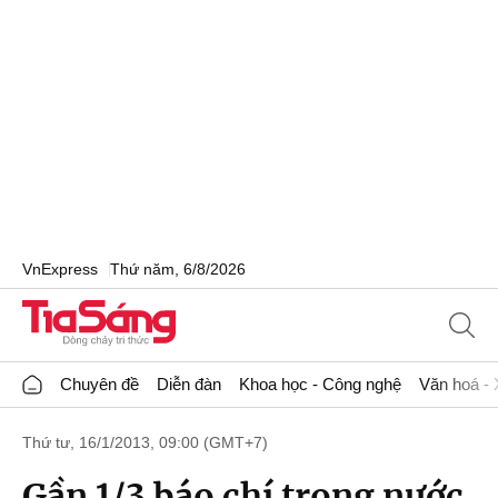
VnExpress
Thứ năm, 6/8/2026
Chuyên đề
Diễn đàn
Khoa học - Công nghệ
Văn hoá - 
Thứ tư, 16/1/2013, 09:00 (GMT+7)
Gần 1/3 báo chí trong nước