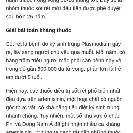
hành thuốc trong vòng 12-18 tháng tới. Đây sẽ là
nhóm thuốc sốt rét mới đầu tiên được phê duyệt
sau hơn 25 năm.
Giải bài toán kháng thuốc
Sốt rét là bệnh do ký sinh trùng Plasmodium gây
ra, lây sang người chủ yếu qua muỗi. Mỗi năm, có
hàng trăm triệu người mắc phải căn bệnh này và
trong đó gần 600.000 đã tử vong, phần lớn là trẻ
em dưới 5 tuổi.
Hiện nay, các thuốc điều trị sốt rét phổ biến nhất
đều dựa trên artemisinin, một hoạt chất có nguồn
gốc thực vật, có khả năng tiêu diệt ký sinh trùng
nhanh chóng. Tuy nhiên, một số khu vực ở châu
Phi và Đông Nam Á đã ghi nhận nhiều ca kháng
artemisinin. "Chúng ta đang rất cần những thuốc