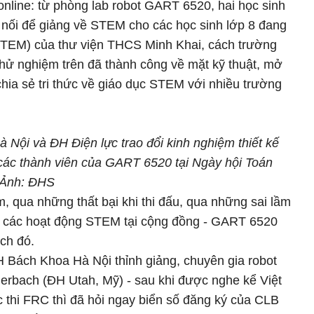
line: từ phòng lab robot GART 6520, hai học sinh
t nối để giảng về STEM cho các học sinh lớp 8 đang
STEM) của thư viện THCS Minh Khai, cách trường
ử nghiệm trên đã thành công về mặt kỹ thuật, mở
ia sẻ tri thức về giáo dục STEM với nhiều trường
Nội và ĐH Điện lực trao đổi kinh nghiệm thiết kế
i các thành viên của GART 6520 tại Ngày hội Toán
 Ảnh: ĐHS
, qua những thất bại khi thi đấu, qua những sai lầm
qua các hoạt động STEM tại cộng đồng - GART 6520
ch đó.
 Bách Khoa Hà Nội thỉnh giảng, chuyên gia robot
lerbach (ĐH Utah, Mỹ) - sau khi được nghe kể Việt
 thi FRC thì đã hỏi ngay biển số đăng ký của CLB