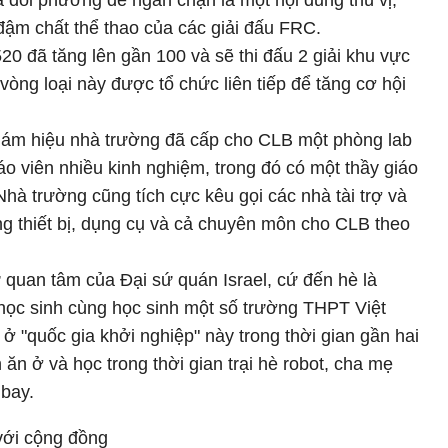
 đối phương để ngăn chặn là một nội dung thú vị,
 đậm chất thể thao của các giải đấu FRC.
0 đã tăng lên gần 100 và sẽ thi đấu 2 giải khu vực
 vòng loại này được tổ chức liên tiếp để tăng cơ hội
iám hiệu nhà trường đã cấp cho CLB một phòng lab
áo viên nhiều kinh nghiệm, trong đó có một thầy giáo
Nhà trường cũng tích cực kêu gọi các nhà tài trợ và
ang thiết bị, dụng cụ và cả chuyên môn cho CLB theo
ự quan tâm của Đại sứ quán Israel, cứ đến hè là
ọc sinh cùng học sinh một số trường THPT Việt
ở "quốc gia khởi nghiệp" này trong thời gian gần hai
ền ăn ở và học trong thời gian trại hè robot, cha mẹ
 bay.
với cộng đồng