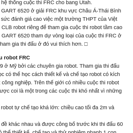
 hệ thống cuộc thi FRC cho bang Utah.
a GART 6520 ở giải FRC khu vực Châu Á-Thái Bình
sức đánh giá cao việc một trường THPT của Việt
LB robot riêng để tham gia cuộc thi robot tầm cao
i GART 6520 tham dự vòng loại của cuộc thi FRC ở
ham gia thi đấu ở đó vui thích hơn. □
ấu robot FRC
 ở Mỹ bởi các chuyên gia robot. Tham gia thi đấu
học có thể học cách thiết kế và chế tạo robot có kích
 công nghiệp. Trên thế giới có nhiều cuộc thi robot
c coi là một trong các cuộc thi khó nhất vì những
robot tự chế tạo khá lớn: chiều cao tối đa 2m và
 đề khác nhau và được công bố trước khi thi đấu 60
có thể thiết kế, chế tạo và thử nghiệm nhanh 1 con