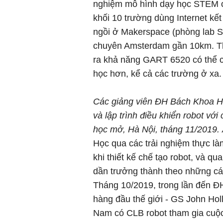
nghiệm mô hình dạy học STEM on
khối 10 trường dùng Internet kế
ngồi ở Makerspace (phòng lab 
chuyên Amsterdam gần 10km. Th
ra khả năng GART 6520 có thể ch
học hơn, kể cả các trường ở xa.
Các giảng viên ĐH Bách Khoa Hà 
và lập trình điều khiển robot vớ
học mở, Hà Nội, tháng 11/2019.
Học qua các trải nghiệm thực làm
khi thiết kế chế tạo robot, và 
dần trưởng thành theo những cá
Tháng 10/2019, trong lần đến ĐH
hàng đầu thế giới - GS John Hol
Nam có CLB robot tham gia cuộc