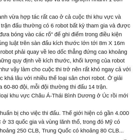
anh vừa hợp tác rất cao ở cả cuộc thi khu vực và
i trận đấu thường có 6 robot bất kỳ tham gia và được
 "đưa bóng vào các rổ" để ghi điểm trong điều kiện
ng luật trên sàn đấu kích thước lớn tới 8m X 16m
 robot phải quay về leo dốc thẳng đứng cao khoảng
hững quy định về kích thước, khối lượng của robot
 như vậy làm cho cuộc thi trở nên rất khó ngay cả với
 khá lâu với nhiều thể loại sân chơi robot. Ở giải
 60-80 đội, mỗi đội thường thi đấu 14 trận.
loại khu vực Châu Á-Thái Bình Dương ở Úc rồi mới
uẩn bị cho việc thi đấu. Thế giới hiện có gần 4.000
 ở 33 quốc gia và vùng lãnh thổ, trong đó Mỹ có
hoảng 250 CLB, Trung Quốc có khoảng 80 CLB...