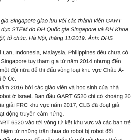
ia Singapore giao lưu với các thành viên GART
iáo dục STEM do ĐH Quốc gia Singapore và ĐH Khoa
i) tổ chức, Hà Nội, tháng 11/2019. Ảnh: ĐHS
an, Indonesia, Malaysia, Philippines đều chưa có
 Singapore tuy tham gia từ năm 2014 nhưng đến
một đội nữa để thi đấu vòng loại khu vực Châu Á-
i ở Úc.
m 2016 bởi các giáo viên và học sinh của nhà
 robot ở Israel. Ban đầu GART 6520 chỉ có khoảng 20
gia giải FRC khu vực năm 2017, CLB đã đoạt giải
oạt động truyền cảm hứng.
RT 6520 vào tới vòng tứ kết khu vực và các bạn trẻ
hiệm từ những trận thua do robot bị robot đối