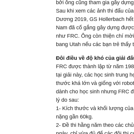
bởi ông cũng tham gia gây dựng
Sau khi xem các ảnh thi đấu củ
Dương 2019, GS Hollerbach hết 
Nam đã cố gắng gây dựng được C
như FRC. Ông còn thiện chí mờ
bang Utah nếu các bạn trẻ thấy t
Đôi điều về độ khó của giải đ
FRC được thành lập từ năm 1989
tại giải này, các học sinh trung 
thước khá lớn và giống với robot
dành cho học sinh nhưng FRC đượ
lý do sau:
1- Kích thước và khối lượng của 
nặng gần 60kg.
2- Đề thi hằng năm theo các chủ
ngày, chỉ vừa đủ để các đội thi 