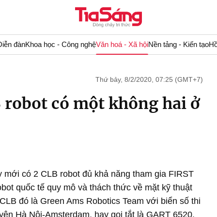
Diễn đàn
Khoa học - Công nghệ
Văn hoá - Xã hội
Nền tảng - Kiến tạo
Hồ
Thứ bảy, 8/2/2020, 07:25 (GMT+7)
robot có một không hai ở
 mới có 2 CLB robot đủ khả năng tham gia FIRST
obot quốc tế quy mô và thách thức về mặt kỹ thuật
i CLB đó là Green Ams Robotics Team với biển số thi
ên Hà Nội-Amsterdam, hay gọi tắt là GART 6520.