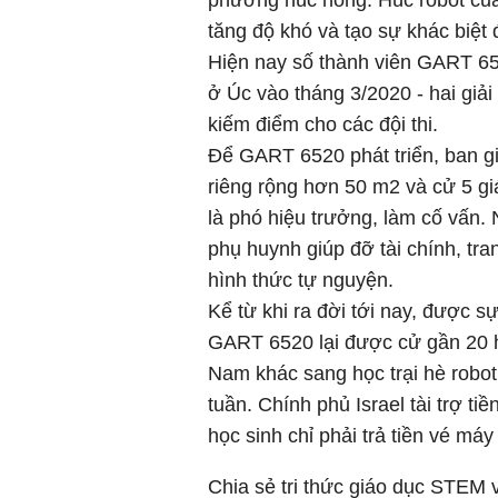
phương húc hỏng. Húc robot của
tăng độ khó và tạo sự khác biệt
Hiện nay số thành viên GART 652
ở Úc vào tháng 3/2020 - hai giải
kiếm điểm cho các đội thi.
Để GART 6520 phát triển, ban g
riêng rộng hơn 50 m2 và cử 5 gi
là phó hiệu trưởng, làm cố vấn. 
phụ huynh giúp đỡ tài chính, tr
hình thức tự nguyện.
Kể từ khi ra đời tới nay, được s
GART 6520 lại được cử gần 20 h
Nam khác sang học trại hè robot 
tuần. Chính phủ Israel tài trợ ti
học sinh chỉ phải trả tiền vé máy
Chia sẻ tri thức giáo dục STEM 