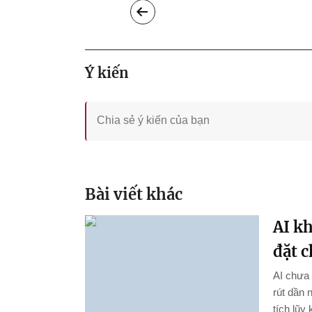
Ý kiến
Bài viết khác
AI k
đặt 
AI chưa 
rút dần 
tích lũy