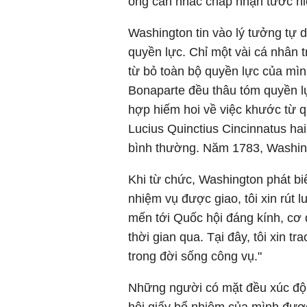
ông cân nhắc chấp nhận tước hi
Washington tin vào lý tưởng tự
quyền lực. Chỉ một vài cá nhân tr
từ bỏ toàn bộ quyền lực của mìn
Bonaparte đều thâu tóm quyền l
hợp hiếm hoi về việc khước từ q
Lucius Quinctius Cincinnatus ha
bình thường. Năm 1783, Washing
Khi từ chức, Washington phát bi
nhiệm vụ được giao, tôi xin rút lui
mến tới Quốc hội đáng kính, cơ 
thời gian qua. Tại đây, tôi xin t
trong đời sống công vụ."
Những người có mặt đều xúc độn