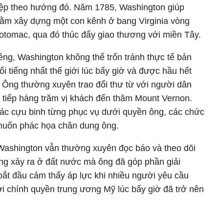
ệp theo hướng đó. Năm 1785, Washington giúp
ằm xây dựng một con kênh ở bang Virginia vòng
Potomac, qua đó thúc đẩy giao thương với miền Tây.
êng, Washington không thể trốn tránh thực tế bản
i tiếng nhất thế giới lúc bấy giờ và được hầu hết
 Ông thường xuyên trao đổi thư từ với người dân
ón tiếp hàng trăm vị khách đến thăm Mount Vernon.
các cựu binh từng phục vụ dưới quyền ông, các chức
muốn phác họa chân dung ông.
, Washington vẫn thường xuyên đọc báo và theo dõi
ng xảy ra ở đất nước mà ông đã góp phần giải
ắt đầu cảm thấy áp lực khi nhiều người yêu cầu
bởi chính quyền trung ương Mỹ lúc bấy giờ đã trở nên