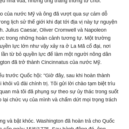
ệu nhà vua, nhưng ông thẳng thừng từ chối.
 do của nước Mỹ và ông đã vượt qua sự cám dỗ
ong lịch sử thế giới khi đạt tới địa vị này tự nguyện
h. Julius Caesar, Oliver Cromwell và Napoleon
ực trong những hoàn cảnh tương tự. Một trường
uyền lực lớn như vậy xảy ra ở La Mã cổ đại, nơi
i lần từ bỏ quyền lực để làm một người nông dân
ton đã trở thành Cincinnatus của nước Mỹ.
ểu trước Quốc hội: "Giờ đây, sau khi hoàn thành
 khỏi vũ đài chính trị. Tôi gửi lời chào tạm biệt trìu
quan mà tôi đã phụng sự theo sự ủy thác trong suốt
rao lại chức vụ của mình và chấm dứt mọi trọng trách
g và bật khóc. Washington đã hoàn trả cho Quốc