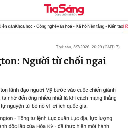
Diễn đàn
Khoa học - Công nghệ
Văn hoá - Xã hội
Nền tảng - Kiến tạo
Hồ
Thứ sáu, 3/7/2026, 20:29 (GMT+7)
on: Người từ chối ngai
ton lãnh đạo người Mỹ bước vào cuộc chiến giành
 ta nhớ đến ông nhiều nhất là khi cách mạng thắng
tự nguyện từ bỏ nó vì lợi ích quốc gia.
gton - Tổng tư lệnh Lục quân Lục địa, lực lượng
iành độc lập của Hòa Kỳ - đã thực hiện một hành