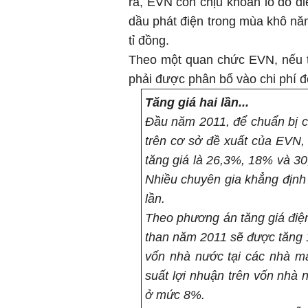
ra, EVN còn chịu khoản lỗ do điề
dầu phát điện trong mùa khô năm
tỉ đồng.
Theo một quan chức EVN, nếu th
phải được phân bổ vào chi phí đ
Tăng giá hai lần...
Đầu năm 2011, để chuẩn bị ch
trên cơ sở đề xuất của EVN
tăng giá là 26,3%, 18% và 3
Nhiều chuyên gia khẳng định 
lần.
Theo phương án tăng giá điệ
than năm 2011 sẽ được tăng 1
vốn nhà nước tại các nhà m
suất lợi nhuận trên vốn nhà 
ở mức 8%.