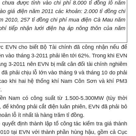
 chưa được tính vào chi phí 8.000 tỉ đồng lỗ năm
o giá điện năm 2011 các khoản: 2.000 tỉ đồng chi
ăm 2010, 257 tỉ đồng chi phí mua điện Cà Mau năm
 phí tiếp nhận lưới điện hạ áp nông thôn của năm
c EVN cho biết Bộ Tài chính đã công nhận nếu để
ện vào tháng 3-2011 phải lên tới 62%. Trong khi EVN
ng 3-2011 nên EVN bị mất cân đối tài chính nghiêm
đã phải chịu lỗ lớn vào tháng 9 và tháng 10 do phải
 cao khi hai hệ thống khí Nam Côn Sơn và khí PM3
.
iền Nam có công suất từ 1.500-5.300MW (tùy thời
, để không phải cắt điện luân phiên, EVN đã phải bỏ
oản lỗ ít nhất là hàng trăm tỉ đồng.
uyết định thành lập tổ công tác kiểm tra giá thành
2010 tại EVN với thành phần hùng hậu, gồm cả Cục