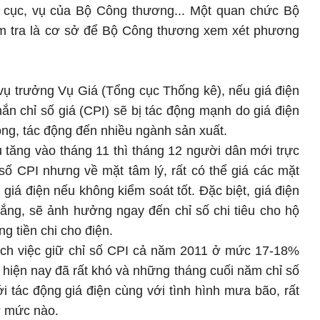
ác cục, vụ của Bộ Công thương... Một quan chức Bộ
m tra là cơ sở để Bộ Công thương xem xét phương
ụ trưởng Vụ Giá (Tổng cục Thống kê), nếu giá điện
ắn chỉ số giá (CPI) sẽ bị tác động mạnh do giá điện
ọng, tác động đến nhiều ngành sản xuất.
u tăng vào tháng 11 thì tháng 12 người dân mới trực
 số CPI nhưng về mặt tâm lý, rất có thể giá các mặt
giá điện nếu không kiểm soát tốt. Đặc biệt, giá điện
ắng, sẽ ảnh hưởng ngay đến chỉ số chi tiêu cho hộ
g tiền chi cho điện.
ch việc giữ chỉ số CPI cả năm 2011 ở mức 17-18%
 hiện nay đã rất khó và những tháng cuối năm chỉ số
i tác động giá điện cùng với tình hình mưa bão, rất
ở mức nào.