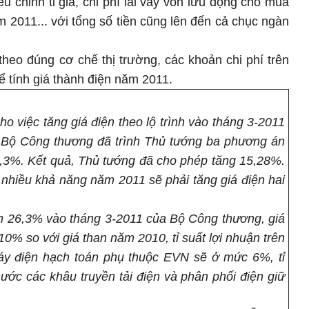
u chỉnh tỉ giá, chi phí lãi vay vốn lưu động cho mua
 2011... với tổng số tiền cũng lên đến cả chục ngàn
eo đúng cơ chế thị trường, các khoản chi phí trên
ể tính giá thành điện năm 2011.
o việc tăng giá điện theo lộ trình vào tháng 3-2011
, Bộ Công thương đã trình Thủ tướng ba phương án
0,3%. Kết quả, Thủ tướng đã cho phép tăng 15,28%.
nhiều khả năng năm 2011 sẽ phải tăng giá điện hai
n 26,3% vào tháng 3-2011 của Bộ Công thương, giá
0% so với giá than năm 2010, tỉ suất lợi nhuận trên
áy điện hạch toán phụ thuộc EVN sẽ ở mức 6%, tỉ
nước các khâu truyền tải điện và phân phối điện giữ