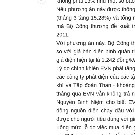
không phải 13% như một số báo 
Nếu phương án này được thông 
(tháng 3 tăng 15,28%) và tổng
mà Bộ Công thương đề xuất tr
2011.
Với phương án này, Bộ Công th
so với giá bán điện bình quân 
giá điện hiện tại là 1.242 đồng/
Lý do chính khiến EVN phải tăng
các công ty phát điện của các 
khí và Tập đoàn Than - khoáng
tháng qua EVN vẫn không trả nổ
Nguyễn Bình Niệm cho biết EV
động nguồn điện chạy dầu với 
được cho người tiêu dùng với g
Tổng mức lỗ do việc mua điện g