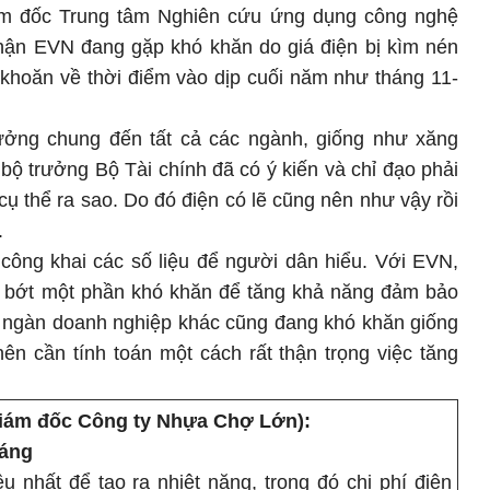
m đốc Trung tâm Nghiên cứu ứng dụng công nghệ
nhận EVN đang gặp khó khăn do giá điện bị kìm nén
 khoăn về thời điểm vào dịp cuối năm như tháng 11-
ưởng chung đến tất cả các ngành, giống như xăng
 bộ trưởng Bộ Tài chính đã có ý kiến và chỉ đạo phải
cụ thể ra sao. Do đó điện có lẽ cũng nên như vậy rồi
.
 công khai các số liệu để người dân hiểu. Với EVN,
 sẽ bớt một phần khó khăn để tăng khả năng đảm bảo
 ngàn doanh nghiệp khác cũng đang khó khăn giống
n cần tính toán một cách rất thận trọng việc tăng
giám đốc Công ty Nhựa Chợ Lớn):
háng
 nhất để tạo ra nhiệt năng, trong đó chi phí điện