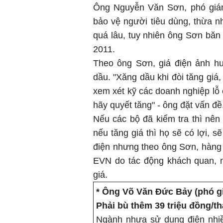
Ông Nguyễn Văn Sơn, phó giá
bảo vệ người tiêu dùng, thừa 
quá lâu, tuy nhiên ông Sơn băn
2011.
Theo ông Sơn, giá điện ảnh h
dầu. "Xăng dầu khi đòi tăng giá,
xem xét kỹ các doanh nghiệp lỗ 
hãy quyết tăng" - ông đặt vấn đề
Nếu các bộ đã kiểm tra thì nên
nếu tăng giá thì họ sẽ có lợi,
điện nhưng theo ông Sơn, hàng
EVN do tác động khách quan, nê
giá.
* Ông Võ Văn Đức Bảy (phó 
Phải bù thêm 39 triệu đồng/t
Ngành nhựa sử dụng điện nhiều