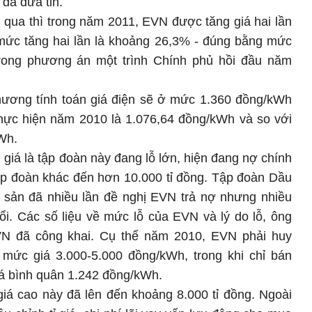
đã đưa tin.
qua thì trong năm 2011, EVN được tăng giá hai lần
 mức tăng hai lần là khoảng 26,3% - đúng bằng mức
ong phương án một trình Chính phủ hồi đầu năm
ương tính toán giá điện sẽ ở mức 1.360 đồng/kWh
thực hiện năm 2010 là 1.076,64 đồng/kWh và so với
kWh.
 giá là tập đoàn này đang lỗ lớn, hiện đang nợ chính
tập đoàn khác đến hơn 10.000 tỉ đồng. Tập đoàn Dầu
 sản đã nhiều lần đề nghị EVN trả nợ nhưng nhiều
i. Các số liệu về mức lỗ của EVN và lý do lỗ, ông
N đã công khai. Cụ thể năm 2010, EVN phải huy
mức giá 3.000-5.000 đồng/kWh, trong khi chỉ bán
iá bình quân 1.242 đồng/kWh.
iá cao này đã lên đến khoảng 8.000 tỉ đồng. Ngoài