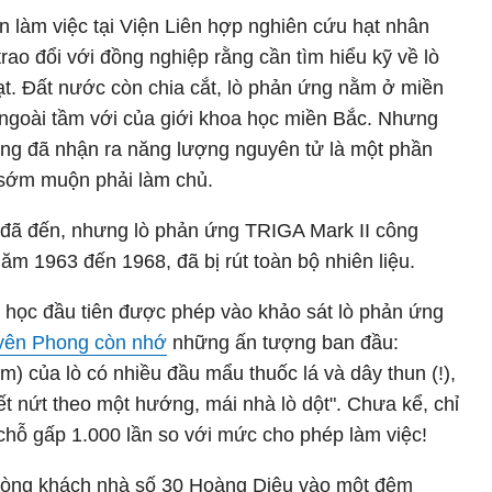
 làm việc tại Viện Liên hợp nghiên cứu hạt nhân
o đổi với đồng nghiệp rằng cần tìm hiểu kỹ về lò
t. Đất nước còn chia cắt, lò phản ứng nằm ở miền
goài tầm với của giới khoa học miền Bắc. Nhưng
 ông đã nhận ra năng lượng nguyên tử là một phần
 sớm muộn phải làm chủ.
 đã đến, nhưng lò phản ứng TRIGA Mark II công
ăm 1963 đến 1968, đã bị rút toàn bộ nhiên liệu.
 học đầu tiên được phép vào khảo sát lò phản ứng
yên Phong còn nhớ
những ấn tượng ban đầu:
m) của lò có nhiều đầu mẩu thuốc lá và dây thun (!),
ết nứt theo một hướng, mái nhà lò dột". Chưa kể, chỉ
 chỗ gấp 1.000 lần so với mức cho phép làm việc!
phòng khách nhà số 30 Hoàng Diệu vào một đêm