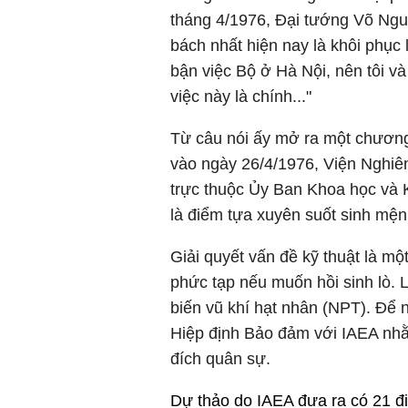
tháng 4/1976, Đại tướng Võ Nguy
bách nhất hiện nay là khôi phụ
bận việc Bộ ở Hà Nội, nên tôi và
việc này là chính..."
Từ câu nói ấy mở ra một chương
vào ngày 26/4/1976, Viện Nghiên
trực thuộc Ủy Ban Khoa học và 
là điểm tựa xuyên suốt sinh mệ
Giải quyết vấn đề kỹ thuật là mộ
phức tạp nếu muốn hồi sinh lò.
biến vũ khí hạt nhân (NPT). Để 
Hiệp định Bảo đảm với IAEA nh
đích quân sự.
Dự thảo do IAEA đưa ra có 21 đi