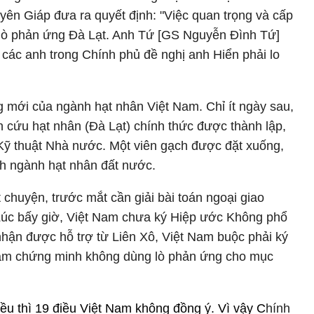
ên Giáp đưa ra quyết định: "Việc quan trọng và cấp
c lò phản ứng Đà Lạt. Anh Tứ [GS Nguyễn Đình Tứ]
 các anh trong Chính phủ đề nghị anh Hiển phải lo
 mới của ngành hạt nhân Việt Nam. Chỉ ít ngày sau,
 cứu hạt nhân (Đà Lạt) chính thức được thành lập,
Kỹ thuật Nhà nước. Một viên gạch được đặt xuống,
nh ngành hạt nhân đất nước.
t chuyện, trước mắt cần giải bài toán ngoại giao
 Lúc bấy giờ, Việt Nam chưa ký Hiệp ước Không phổ
nhận được hỗ trợ từ Liên Xô, Việt Nam buộc phải ký
ằm chứng minh không dùng lò phản ứng cho mục
ều thì 19 điều Việt Nam không đồng ý. Vì vậy C
hính