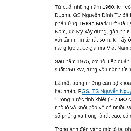
Từ cuối những năm 1960, khi còn
Dubna, GS Nguyễn Đình Tứ đã tra
phản ứng TRIGA Mark II ở Đà Lạ
Nam, do Mỹ xây dựng, gần như n
với tầm nhìn từ rất sớm, khi ấy
năng lực quốc gia mà Việt Nam
Sau năm 1975, cơ hội tiếp quản
suất 250 kW, từng vận hành từ n
Là một trong những cán bộ khoa
hạt nhân, P
GS. TS Nguyễn Ngu
"Trong nước tinh khiết (~ 2 MΩ.c
nhà lò và khối bảo vệ có nhiều v
số phóng xạ trong lò rất cao, có
Trong ánh đèn vàng mờ tỏ tại 