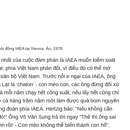
ội đồng IAEA tại Vienna, Áo, 1978.
 nhất của cuộc đàm phán là IAEA muốn kiểm soát
ạt; phía Việt Nam phản đối, vì điều đó có thể mở
 toàn bộ Việt Nam. Trước nỗi e ngại của IAEA, ông
Lạt là ‘chaton’ - con mèo con, các ông đừng đối xử
à mỗi năm chạy hết công suất, nếu lấy hết cũng chỉ
y cả hàng trăm năm mới làm được quả bom nguyên
ởng đoàn phía IAEA, Hertzig bảo: "Nếu không cẩn
đó!" Ông Võ Văn Sung trả lời ngay "Thế thì ông sai
in rồi! - Con mèo không thể biến thành con hổ".