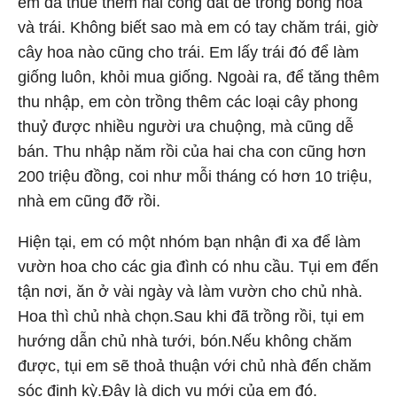
em đã thuê thêm hai công đất để trồng bông hoa
và trái. Không biết sao mà em có tay chăm trái, giờ
cây hoa nào cũng cho trái. Em lấy trái đó để làm
giống luôn, khỏi mua giống. Ngoài ra, để tăng thêm
thu nhập, em còn trồng thêm các loại cây phong
thuỷ được nhiều người ưa chuộng, mà cũng dễ
bán. Thu nhập năm rồi của hai cha con cũng hơn
200 triệu đồng, coi như mỗi tháng có hơn 10 triệu,
nhà em cũng đỡ rồi.
Hiện tại, em có một nhóm bạn nhận đi xa để làm
vườn hoa cho các gia đình có nhu cầu. Tụi em đến
tận nơi, ăn ở vài ngày và làm vườn cho chủ nhà.
Hoa thì chủ nhà chọn.Sau khi đã trồng rồi, tụi em
hướng dẫn chủ nhà tưới, bón.Nếu không chăm
được, tụi em sẽ thoả thuận với chủ nhà đến chăm
sóc định kỳ.Đây là dịch vụ mới của em đó.