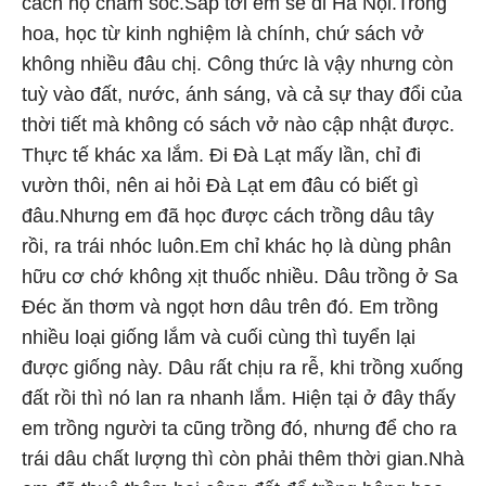
cách họ chăm sóc.Sắp tới em sẽ đi Hà Nội.Trồng
hoa, học từ kinh nghiệm là chính, chứ sách vở
không nhiều đâu chị. Công thức là vậy nhưng còn
tuỳ vào đất, nước, ánh sáng, và cả sự thay đổi của
thời tiết mà không có sách vở nào cập nhật được.
Thực tế khác xa lắm. Đi Đà Lạt mấy lần, chỉ đi
vườn thôi, nên ai hỏi Đà Lạt em đâu có biết gì
đâu.Nhưng em đã học được cách trồng dâu tây
rồi, ra trái nhóc luôn.Em chỉ khác họ là dùng phân
hữu cơ chớ không xịt thuốc nhiều. Dâu trồng ở Sa
Đéc ăn thơm và ngọt hơn dâu trên đó. Em trồng
nhiều loại giống lắm và cuối cùng thì tuyển lại
được giống này. Dâu rất chịu ra rễ, khi trồng xuống
đất rồi thì nó lan ra nhanh lắm. Hiện tại ở đây thấy
em trồng người ta cũng trồng đó, nhưng để cho ra
trái dâu chất lượng thì còn phải thêm thời gian.Nhà