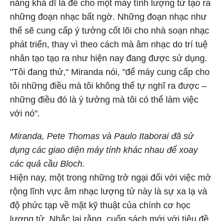
năng khả dĩ là để cho một máy tính lượng tử tạo ra
những đoạn nhạc bất ngờ. Những đoạn nhạc như
thế sẽ cung cấp ý tưởng cốt lõi cho nhà soạn nhạc
phát triển, thay vì theo cách mà âm nhạc do trí tuệ
nhân tạo tạo ra như hiện nay đang được sử dụng.
"Tôi đang thử," Miranda nói, "để máy cung cấp cho
tôi những điều mà tôi không thể tự nghĩ ra được –
những điều đó là ý tưởng mà tôi có thể làm việc
với nó".
Miranda, Pete Thomas và Paulo Itaborai đã sử
dụng các giao diện máy tính khác nhau để xoay
các quả cầu Bloch.
Hiện nay, một trong những trở ngại đối với việc mở
rộng lĩnh vực âm nhạc lượng tử này là sự xa lạ và
độ phức tạp về mặt kỹ thuật của chính cơ học
lượng tử. Nhắc lại rằng, cuốn sách mới với tiêu đề