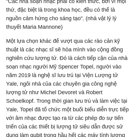
"Các nhà soạn nhạc phải có kiến thức, bởi vì mọi
thứ, đặc biệt là trong khoa học, đều có thể là
nguồn cảm hứng cho sáng tạo". (nhà vật lý lý
thuyết Maria Mannone)
Một lựa chọn khác để vượt qua các rào cản kỹ
thuật là các nhạc sĩ sẽ hòa mình vào cộng đồng
nghiên cứu lượng tử. Đó là cách tiếp cận của nhà
soạn nhạc người Mỹ Spencer Topel, người vào
năm 2019 là nghệ sĩ lưu trú tại Viện Lượng tử
Yale, ngôi nhà của các chuyên gia công nghệ
lượng tử như Michel Devoret và Robert
Schoelkopf. Trong thời gian lưu trú và làm việc tại
Yale, Topel đã tổ chức một buổi biểu diễn trực tiếp
với âm nhạc được tạo ra từ các phép đo sự tiến
triển của các thiết bị lượng tử siêu dẫn được sử
dụng làm qubit trong hầu hết các máy tính lượng