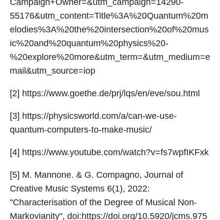
Campaign+Owner=&utm_campaign=14290-
55176&utm_content=Title%3A%20Quantum%20m
elodies%3A%20the%20intersection%20of%20mus
ic%20and%20quantum%20physics%20-
%20explore%20more&utm_term=&utm_medium=e
mail&utm_source=iop
[2] https://www.goethe.de/prj/lqs/en/eve/sou.html
[3] https://physicsworld.com/a/can-we-use-
quantum-computers-to-make-music/
[4] https://www.youtube.com/watch?v=fs7wpfIKFxk
[5] M. Mannone. & G. Compagno, Journal of
Creative Music Systems 6(1), 2022:
"Characterisation of the Degree of Musical Non-
Markovianity", doi:https://doi.org/10.5920/jcms.975