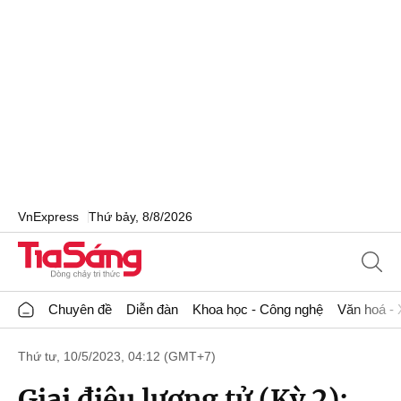
VnExpress
Thứ bảy, 8/8/2026
Chuyên đề
Diễn đàn
Khoa học - Công nghệ
Văn hoá - 
Thứ tư, 10/5/2023, 04:12 (GMT+7)
Giai điệu lượng tử (Kỳ 2):