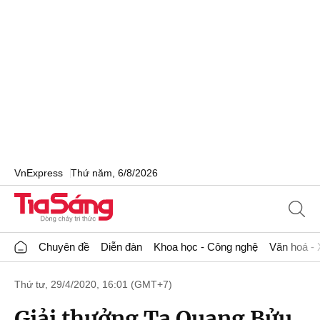
VnExpress
Thứ năm, 6/8/2026
Chuyên đề
Diễn đàn
Khoa học - Công nghệ
Văn hoá - 
Thứ tư, 29/4/2020, 16:01 (GMT+7)
Giải thưởng Tạ Quang Bửu