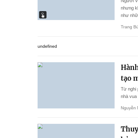
Người Vi
nhưng kh
như nhữn
Trang Bù
undefined
Hành 
tạo 
Từ nghi 
nhà vua 
Nguyễn 
Thuy