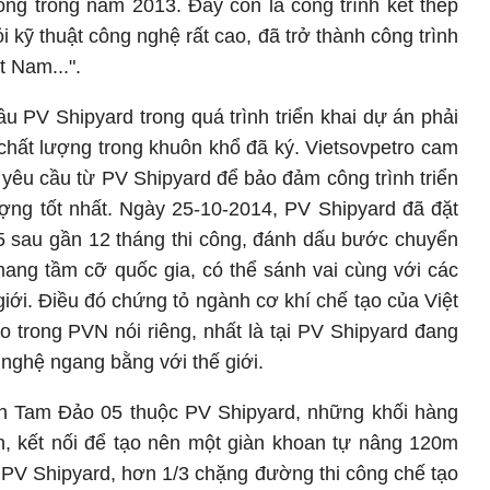
ông trong năm 2013. Đây còn là công trình kết thép
i kỹ thuật công nghệ rất cao, đã trở thành công trình
t Nam...".
ầu PV Shipyard trong quá trình triển khai dự án phải
chất lượng trong khuôn khổ đã ký. Vietsovpetro cam
ó yêu cầu từ PV Shipyard để bảo đảm công trình triển
ượng tốt nhất. Ngày 25-10-2014, PV Shipyard đã đặt
5 sau gần 12 tháng thi công, đánh dấu bước chuyển
mang tầm cỡ quốc gia, có thể sánh vai cùng với các
giới. Điều đó chứng tỏ ngành cơ khí chế tạo của Việt
 trong PVN nói riêng, nhất là tại PV Shipyard đang
ghệ ngang bằng với thế giới.
n Tam Đảo 05 thuộc PV Shipyard, những khối hàng
, kết nối để tạo nên một giàn khoan tự nâng 120m
 PV Shipyard, hơn 1/3 chặng đường thi công chế tạo