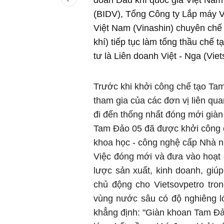
đoàn Dầu khí quốc gia Việt Nam
(BIDV), Tổng Công ty Lắp máy V
Việt Nam (Vinashin) chuyên chế 
khí) tiếp tục làm tổng thầu chế
tư là Liên doanh Việt - Nga (Viet
Trước khi khởi công chế tạo Ta
tham gia của các đơn vị liên qu
đi đến thống nhất đóng mới giàn
Tam Đảo 05 đã được khởi công c
khoa học - công nghệ cấp Nhà 
Việc đóng mới và đưa vào hoạt 
lược sản xuất, kinh doanh, giúp
chủ động cho Vietsovpetro tro
vùng nước sâu có độ nghiêng l
khẳng định: "Giàn khoan Tam Đảo