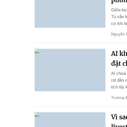
phon
Giữa lúc
Tú vẫn l
cơ khí ti
Nguyễn 
AI k
đặt 
AI chưa 
rút dần 
tích lũy
Trường 
Vì s