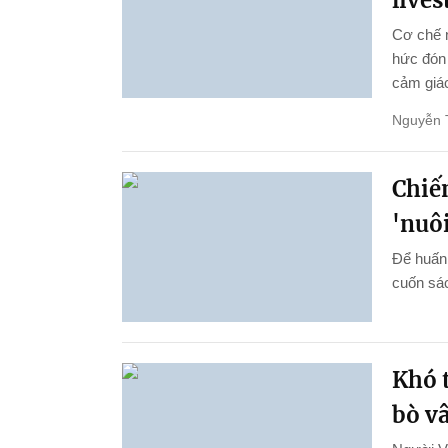
live
Cơ chế 
hức đón 
cảm giác
Nguyễn 
Chiến
'nuôi
Để huấn 
cuốn sác
Khó t
bò v