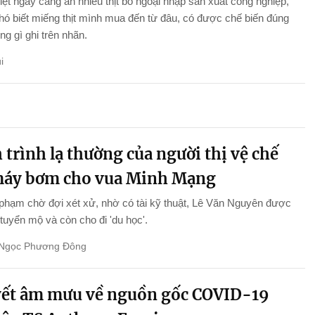
ệt ngày càng ăn nhiều thịt bò ngoại nhập sản xuất công nghiệp,
ó biết miếng thịt mình mua đến từ đâu, có được chế biến đúng
g gì ghi trên nhãn.
i
trình lạ thường của người thị vệ chế
máy bơm cho vua Minh Mạng
phạm chờ đợi xét xử, nhờ có tài kỹ thuật, Lê Văn Nguyên được
tuyển mộ và còn cho đi 'du học'.
Ngọc Phương Đông
ết âm mưu về nguồn gốc COVID-19