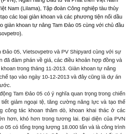
 (PVN), Ngân hàng Đầu tư và Phát triển Việt Nam
iệt Nam (Lilama), Tập đoàn Công nghiệp tàu thủy
tạo các loại giàn khoan và các phương tiện nổi dầu
 tạo giàn khoan tự nâng Tam Đảo 05 cùng với chủ đầu
sovpetro).
m Đảo 05, Vietsovpetro và PV Shipyard cùng với sự
an đã đàm phán về giá, các điều khoản hợp đồng và
 khoan trong tháng 11-2013. Giàn khoan tự nâng
hế tạo vào ngày 10-12-2013 và đây cũng là dự án
nước.
động Tam Đảo 05 có ý nghĩa quan trọng trong chiến
 tiết giảm ngoại tệ, tăng cường năng lực và tạo thế
ng công tác khoan thăm dò, khoan khai thác ở các
ớn hơn, khó hơn trong tương lai. Đại diện của PVN
 05 có tổng trọng lượng 18.000 tấn và là công trình