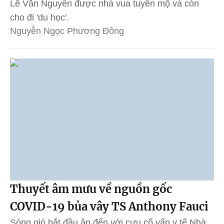
Lê Văn Nguyên được nhà vua tuyển mộ và còn
cho đi 'du học'.
Nguyễn Ngọc Phương Đông
Thuyết âm mưu về nguồn gốc
COVID-19 bủa vây TS Anthony Fauci
Sóng gió bắt đầu ập đến với cựu cố vấn y tế Nhà