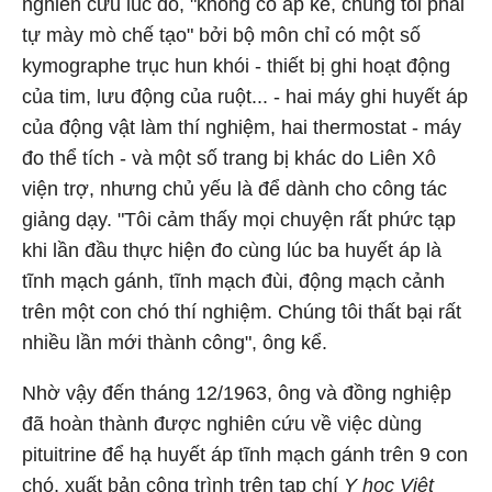
nghiên cứu lúc đó, "không có áp kế, chúng tôi phải
tự mày mò chế tạo" bởi bộ môn chỉ có một số
kymographe trục hun khói - thiết bị ghi hoạt động
của tim, lưu động của ruột... - hai máy ghi huyết áp
của động vật làm thí nghiệm, hai thermostat - máy
đo thể tích - và một số trang bị khác do Liên Xô
viện trợ, nhưng chủ yếu là để dành cho công tác
giảng dạy. "Tôi cảm thấy mọi chuyện rất phức tạp
khi lần đầu thực hiện đo cùng lúc ba huyết áp là
tĩnh mạch gánh, tĩnh mạch đùi, động mạch cảnh
trên một con chó thí nghiệm. Chúng tôi thất bại rất
nhiều lần mới thành công", ông kể.
Nhờ vậy đến tháng 12/1963, ông và đồng nghiệp
đã hoàn thành được nghiên cứu về việc dùng
pituitrine để hạ huyết áp tĩnh mạch gánh trên 9 con
chó, xuất bản công trình trên tạp chí
Y học Việt