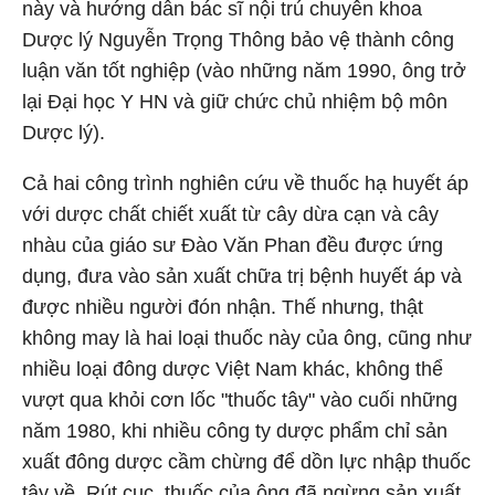
này và hướng dẫn bác sĩ nội trú chuyên khoa
Dược lý Nguyễn Trọng Thông bảo vệ thành công
luận văn tốt nghiệp (vào những năm 1990, ông trở
lại Đại học Y HN và giữ chức chủ nhiệm bộ môn
Dược lý).
Cả hai công trình nghiên cứu về thuốc hạ huyết áp
với dược chất chiết xuất từ cây dừa cạn và cây
nhàu của giáo sư Đào Văn Phan đều được ứng
dụng, đưa vào sản xuất chữa trị bệnh huyết áp và
được nhiều người đón nhận. Thế nhưng, thật
không may là hai loại thuốc này của ông, cũng như
nhiều loại đông dược Việt Nam khác, không thể
vượt qua khỏi cơn lốc "thuốc tây" vào cuối những
năm 1980, khi nhiều công ty dược phẩm chỉ sản
xuất đông dược cầm chừng để dồn lực nhập thuốc
tây về. Rút cục, thuốc của ông đã ngừng sản xuất