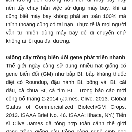
nên tẩy chay hẳn việc sử dụng máy bay, khi ai
cũng biết máy bay không phải an toàn 100% mà
thỉnh thoảng cũng có tai nạn. Thực tế là mọi người
vẫn tự nhiên dùng máy bay để di chuyển chứ
không ai lội qua đại dương.
Giống cây trồng biến đổi gene phát triển nhanh
Thế giới ngày càng sử dụng nhiều hạt giống có
gene biến đổi (GM) như bắp Bt, bắp kháng thuốc
diệt cỏ Roundup, đậu nành Bt, bông vải Bt, cải
dầu, cà chua Bt, cà tím Bt... Trong báo cáo mới
công bố tháng 2-2014 (James, Clive. 2013. Global
Status of Commercialized Biotech/GM Crops:
2013. ISAAA Brief No. 46. ISAAA: Ithaca, NY.) Tiến
sĩ Clive James đã tổng hợp toàn cảnh thế giới
đang trồng giống cây trồng công nghệ sinh học