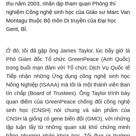
thu năm 2003, nhân dịp tham quan Phòng thí
nghiệm Công nghệ sinh học của Giáo sư Marc Van
Montagu thuộc Bộ môn Di truyền của Đại học
Gent, Bỉ.
Ở đó, tôi đã gặp ông James Taylor, lúc bấy giờ là
Phó Giám đốc Tổ chức GreenPeace (Anh Quốc)
trong buổi mạn đàm với Tổ chức Dịch Vụ Quốc tế
Tiếp nhận những Ứng dụng công nghệ sinh học
Nông Nghiệp (ISAAA) mà tôi là một thành viên Ban
tín chấp (Board of Trustees). Ông Taylor trình bày
quan điểm của GreenPeace chống đối công nghệ
sinh học (CNSH) nói chung và sản phẩm của
CNSH là giống có gene biến đổi (GMO), với những
lập luận lấy từ những quan sát khó chứng minh
bằng phương pháp khoa học. Tôi đưa ra trường