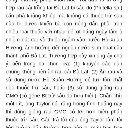
hợp rau cải trồng tại Đà Lạt bị sâu đo (Plutella sp.)
cắn phá khủng khiếp mà không có thuốc trừ sâu
nào trị được khiến bà con nông dân phải trộn
nhiều loại thuốc với nhau để xịt hằng ngày làm ô
nhiễm đất đai và thuốc ngấm vào nước Hồ Xuân
Hương, ảnh hưởng đến nguồn nước sinh hoạt của
thành phố Đà Lạt. Trường hợp này xin ông ấy cho
ý kiến trong ba chọn lựa: (1) khuyến cáo dân
chúng không nên ăn rau cải Đà Lạt, (2) Ăn rau và
sử dụng nước Hồ Xuân Hương có lưu tồn chất
độc thuốc trừ sâu, hoặc (3) sử dụng giống rau
GMO (có gene Bt trừ sâu đo hữu hiệu). Chần chừ
một lát, ông Taylor nói rằng trong tình huống này
thì dùng giống rau GMO có lợi hơn biện pháp
thuốc trừ sâu. Câu trả lời của ông Taylor làm tôi
liên tưởng đến trường hợp nên đi máy bay hay