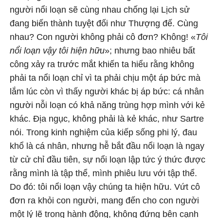
người nổi loạn sẽ cùng nhau chống lại Lịch sử
đang biến thành tuyệt đối như Thượng đế. Cùng
nhau? Con người không phải cô đơn? Không! «
Tôi
nổi loạn vậy tôi hiện hữu
»; nhưng bao nhiêu bất
công xảy ra trước mắt khiến ta hiểu rằng không
phải ta nổi loạn chỉ vì ta phải chịu một áp bức mà
lắm lúc còn vì thấy người khác bị áp bức: cá nhân
người nỗi loạn có khả năng trùng hợp mình với kẻ
khác. Địa ngục, không phải là kẻ khác, như Sartre
nói. Trong kinh nghiệm của kiếp sống phi lý, đau
khổ là cá nhân, nhưng hễ bắt đầu nổi loạn là ngay
từ cử chỉ đầu tiên, sự nổi loạn lập tức ý thức được
rằng mình là tập thể, mình phiêu lưu với tập thể.
Do đó: tôi nổi loạn vậy chúng ta hiện hữu. Vứt cô
đơn ra khỏi con người, mang đến cho con người
một lý lẽ trong hành động, không đứng bên cạnh