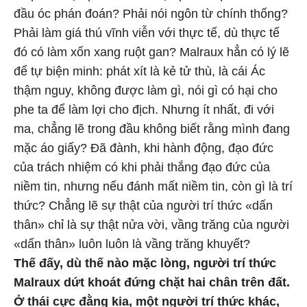
đầu óc phán đoán? Phải nói ngôn từ chính thống?
Phải làm giá thú vĩnh viễn với thực tế, dù thực tế
đó có làm xốn xang ruột gan? Malraux hẳn có lý lẽ
để tự biện minh: phát xít là kẻ tử thù, là cái Ác
thậm nguy, không được làm gì, nói gì có hại cho
phe ta để làm lợi cho địch. Nhưng ít nhất, đi với
ma, chẳng lẽ trong đầu không biết rằng mình đang
mặc áo giấy? Đã đành, khi hành động, đạo đức
của trách nhiệm có khi phải thắng đạo đức của
niềm tin, nhưng nếu đánh mất niềm tin, còn gì là trí
thức? Chẳng lẽ sự thật của người trí thức «dấn
thân» chỉ là sự thật nửa vời, vầng trăng của người
«dấn thân» luôn luôn là vầng trăng khuyết?
Thế đấy, dù thế nào mặc lòng, người trí thức
Malraux dứt khoát đứng chặt hai chân trên đất.
Ở thái cực đằng kia, một người trí thức khác,