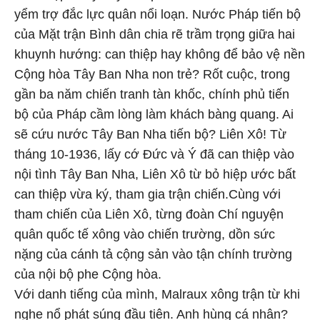
yểm trợ đắc lực quân nổi loạn. Nước Pháp tiến bộ
của Mặt trận Bình dân chia rẽ trầm trọng giữa hai
khuynh hướng: can thiệp hay không để bảo vệ nền
Cộng hòa Tây Ban Nha non trẻ? Rốt cuộc, trong
gần ba năm chiến tranh tàn khốc, chính phủ tiến
bộ của Pháp cầm lòng làm khách bàng quang. Ai
sẽ cứu nước Tây Ban Nha tiến bộ? Liên Xô! Từ
tháng 10-1936, lấy cớ Đức và Ý đã can thiệp vào
nội tình Tây Ban Nha, Liên Xô từ bỏ hiệp ước bất
can thiệp vừa ký, tham gia trận chiến.Cùng với
tham chiến của Liên Xô, từng đoàn Chí nguyện
quân quốc tế xông vào chiến trường, dồn sức
nặng của cánh tả cộng sản vào tận chính trường
của nội bộ phe Cộng hòa.
Với danh tiếng của mình, Malraux xông trận từ khi
nghe nổ phát súng đầu tiên. Anh hùng cá nhân?