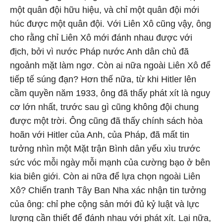
một quân đội hữu hiệu, và chỉ một quân đội mới
húc được một quân đội. Với Liên Xô cũng vậy, ông
cho rằng chỉ Liên Xô mới đánh nhau được với
địch, bởi vì nước Pháp nước Anh dân chủ đã
ngoảnh mặt làm ngơ. Còn ai nữa ngoài Liên Xô để
tiếp tế súng đạn? Hơn thế nữa, từ khi Hitler lên
cầm quyền năm 1933, ông đã thấy phát xít là nguy
cơ lớn nhất, trước sau gì cũng không đội chung
được một trời. Ông cũng đã thấy chính sách hòa
hoãn với Hitler của Anh, của Pháp, đã mất tin
tưởng nhìn một Mặt trận Bình dân yếu xìu trước
sức vóc mỗi ngày mỗi mạnh của cường bạo ở bên
kia biên giới. Còn ai nữa để lựa chọn ngoài Liên
Xô? Chiến tranh Tây Ban Nha xác nhận tin tưởng
của ông: chỉ phe cộng sản mới đủ kỷ luật và lực
lượng cần thiết để đánh nhau với phát xít. Lại nữa,