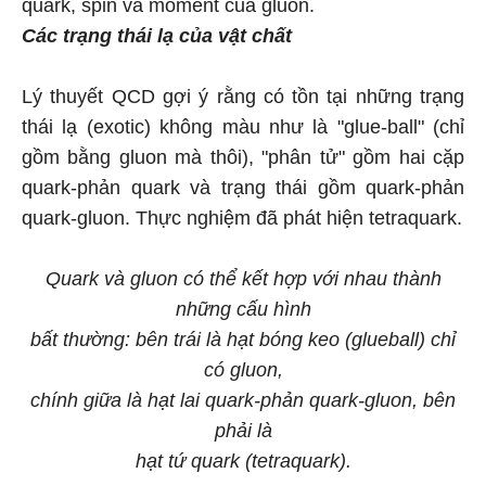
quark, spin và moment của gluon.
Các trạng thái lạ
của vật chất
Lý thuyết QCD gợi ý rằng có tồn tại những trạng
thái lạ (exotic) không màu như là "glue-ball" (chỉ
gồm bằng gluon mà thôi), "phân tử" gồm hai cặp
quark-phản quark và trạng thái gồm quark-phản
quark-gluon. Thực nghiệm đã phát hiện tetraquark.
Quark và gluon có thể kết hợp với nhau thành
những cấu hình
bất thường: bên trái là hạt bóng keo (glueball) chỉ
có gluon,
chính giữa là hạt lai quark-phản quark-gluon, bên
phải là
hạt tứ quark (tetraquark).