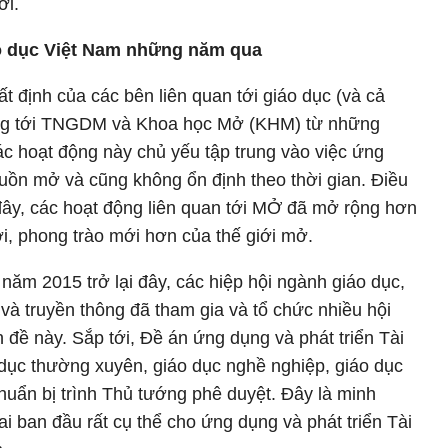
ời.
o dục Việt Nam những năm qua
t định của các bên liên quan tới giáo dục (và cả
ng tới TNGDM và Khoa học Mở (KHM) từ những
ác hoạt động này chủ yếu tập trung vào việc ứng
uồn mở và cũng không ổn định theo thời gian. Điều
i đây, các hoạt động liên quan tới MỞ đã mở rộng hơn
i, phong trào mới hơn của thế giới mở.
ăm 2015 trở lại đây, các hiệp hội ngành giáo dục,
và truyền thông đã tham gia và tổ chức nhiều hội
n đề này. Sắp tới, Đề án ứng dụng và phát triển Tài
dục thường xuyên, giáo dục nghề nghiệp, giáo dục
huẩn bị trình Thủ tướng phê duyệt. Đây là minh
i ban đầu rất cụ thể cho ứng dụng và phát triển Tài