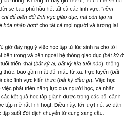
g lao động. Nhưng từ bây giờ trở đi, nó có thể sẽ rất
đời sẽ bao phủ hầu hết tất cả các lĩnh vực: "
tiềm
chỉ để biến đổi lĩnh vực giáo dục, mà còn tạo ra
và hòa nhập hơn
" cho tất cả mọi người và tương lai
ủ giờ đây ngụ ý việc học tập từ lúc sinh ra cho tới
tại bên trong và bên ngoài hệ thống giáo dục (
bất kỳ ở
uổi triển khai (
bất kỳ ai, bất kỳ lứa tuổi nào
), thông
 thức, bao gồm mặt đối mặt, từ xa, trực tuyến (
bất
cả các lĩnh vực kiến thức (
bất kỳ điều gì
). Việc học
 việc phát triển năng lực của người học, cá nhân
n các kết quả học tập giành được trong các bối cảnh
c tập mở rất linh hoạt. Điều này, tới lượt nó, sẽ dẫn
c tập suốt đời dịch chuyển từ cung sang cầu.