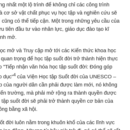
g nhất một lộ trình để không chỉ các công trình
và cơ sở vật chất phục vụ học tập và nghiên cứu sẽ
i cũng có thể tiếp cận. Một trong những yêu cầu của
ưu tiên đầu tư vào nhân lực, giáo dục đào tạo kĩ
tính mở.
ọc mở và Truy cập mở tới các Kiến thức khoa học
quan trọng để học tập suốt đời trở thành hiện thực
o "Tiếp nhận văn hóa học tập suốt đời: Đóng góp
4
o dục"
của Viện Học tập Suốt đời của UNESCO –
p của người dân cần phải được làm mới, nó không
đến trường, mà phải mở rộng ra thành quyền được
 tập suốt đời sẽ phải trở thành quyền cơ bản của
công bằng xã hội.
uốt đời luôn nằm trong khuôn khổ của các lĩnh vực