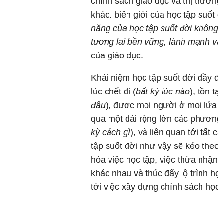
chính sách giáo dục và thị trườn
khác, biên giới của học tập suốt 
năng của học tập suốt đời không 
tương lai bền vững, lành mạnh 
của giáo dục.
Khái niệm học tập suốt đời đầy đ
lúc chết đi (
bất kỳ lúc nào
), tồn 
đâu
), được mọi người ở mọi lứa t
qua một dải rộng lớn các phương
kỳ cách gì
), và liên quan tới tất 
tập suốt đời như vậy sẽ kéo theo
hóa việc học tập, việc thừa nhậ
khác nhau và thúc đẩy lộ trình họ
tới việc xây dựng chính sách họ