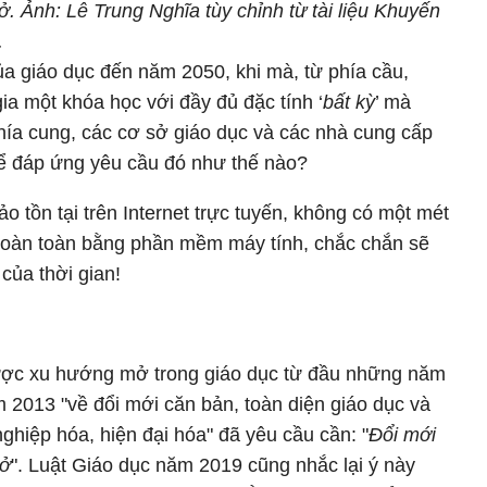
 Ảnh: Lê Trung Nghĩa tùy chỉnh từ tài liệu Khuyến
.
a giáo dục đến năm 2050, khi mà, từ phía cầu,
ia một khóa học với đầy đủ đặc tính ‘
bất kỳ
’ mà
hía cung, các cơ sở giáo dục và các nhà cung cấp
để đáp ứng yêu cầu đó như thế nào?
o tồn tại trên Internet trực tuyến, không có một mét
hoàn toàn bằng phần mềm máy tính, chắc chắn sẽ
 của thời gian!
được xu hướng mở trong giáo dục từ đầu những năm
2013 "về đổi mới căn bản, toàn diện giáo dục và
ghiệp hóa, hiện đại hóa" đã yêu cầu cần: "
Đổi mới
mở
". Luật Giáo dục năm 2019 cũng nhắc lại ý này