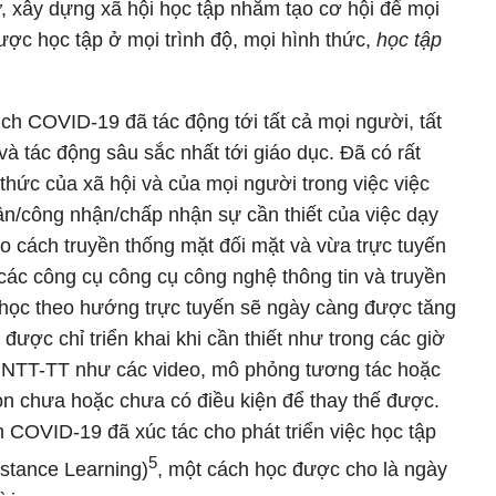
ở
, xây dựng xã hội học tập nhằm tạo cơ hội để mọi
ược học tập ở mọi trình độ, mọi hình thức,
học tập
ịch COVID-19 đã tác động tới tất cả mọi người, tất
 và tác động sâu sắc nhất tới giáo dục. Đã có rất
 thức của xã hội và của mọi người trong việc việc
hận/công nhận/chấp nhận sự cần thiết của việc dạy
eo cách truyền thống mặt đối mặt và vừa trực tuyến
 các công cụ công cụ công nghệ thông tin và truyền
 học theo hướng trực tuyến sẽ ngày càng được tăng
 được chỉ triển khai khi cần thiết như trong các giờ
CNTT-TT như các video, mô phỏng tương tác hoặc
òn chưa hoặc chưa có điều kiện để thay thế được.
ch COVID-19 đã xúc tác cho phát triển việc học tập
5
stance Learning)
, một cách học được cho là ngày