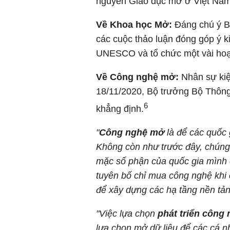
nguyên Giáo dục mở ở Việt Nam
Về Khoa học Mở:
Đáng chú ý B
các cuộc thảo luận đóng góp ý 
UNESCO và tổ chức một vài hoạt 
Về Công nghệ mở:
Nhân sự kiệ
18/11/2020, Bộ trưởng Bộ Thôn
6
khẳng định.
"
Công nghệ mở
là để các quốc
Không còn như trước đây, chúng
mặc số phận của quốc gia mình c
tuyên bố chỉ mua công nghệ khi 
để xây dựng các hạ tầng nền tản
"Việc lựa chọn
phát triển công
lựa chọn mở dữ liệu để các cá nh