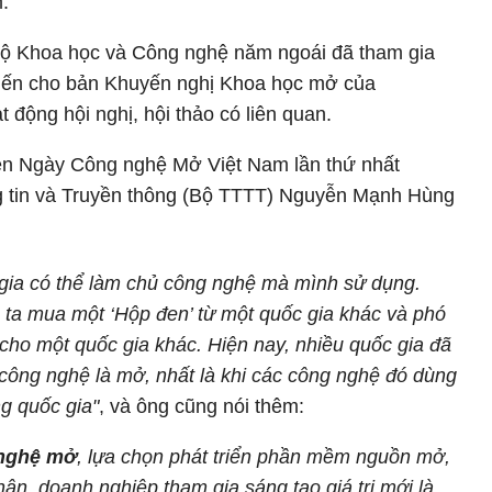
.
ộ Khoa học và Công nghệ năm ngoái đã tham gia
kiến cho bản Khuyến nghị Khoa học mở của
động hội nghị, hội thảo có liên quan.
n Ngày Công nghệ Mở Việt Nam lần thứ nhất
g tin và Truyền thông (Bộ TTTT) Nguyễn Mạnh Hùng
 gia có thể làm chủ công nghệ mà mình sử dụng.
 ta mua một ‘Hộp đen’ từ một quốc gia khác và phó
ho một quốc gia khác. Hiện nay, nhiều quốc gia đã
công nghệ là mở, nhất là khi các công nghệ đó dùng
g quốc gia"
, và ông cũng nói thêm:
 nghệ mở
, lựa chọn phát triển phần mềm nguồn mở,
ân, doanh nghiệp tham gia sáng tạo giá trị mới là