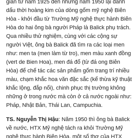
gian từ năm 1925 đến những năm 1950 lại đánh
dấu thời hoàng kim của dòng gốm mỹ nghệ Biên
Hòa - khởi đầu từ Trường Mỹ nghệ thực hành Biên
Hòa do hai ông bà người Pháp là Balick phụ trách.
Qua nhiều thử nghiệm, cùng với các cộng sự
người Việt, ông bà Balick đã tìm ra các loại men
như: men ta (men làm từ tro), men màu xanh đồng
(vert de Bien Hoa), men đá đổ (từ đá ong Biên
Hòa) để chế tác các sản phẩm gốm trang trí nhiều
màu, chạm khắc hoa văn đặc sắc (kế thừa kỹ thuật
khắc lộng, đắp nổi), chinh phục thị trường không
những ở trong nước mà còn ở cả nước ngoài như:
Pháp, Nhật Bản, Thái Lan, Campuchia.
TS. Nguyễn Thị Hậu
: Năm 1950 thì ông bà Balick
về nước, HTX Mỹ nghệ tách ra khỏi Trường Mỹ
nghệ thực hành Biên Hòa, một số thợ của HTX