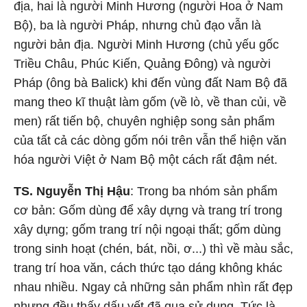
địa, hai là người Minh Hương (người Hoa ở Nam
Bộ), ba là người Pháp, nhưng chủ đạo vẫn là
người bản địa. Người Minh Hương (chủ yếu gốc
Triều Châu, Phúc Kiến, Quảng Đông) và người
Pháp (ông bà Balick) khi đến vùng đất Nam Bộ đã
mang theo kĩ thuật làm gốm (về lò, về than củi, về
men) rất tiến bộ, chuyên nghiệp song sản phẩm
của tất cả các dòng gốm nói trên vẫn thể hiện văn
hóa người Việt ở Nam Bộ một cách rất đậm nét.
TS. Nguyễn Thị Hậu
: Trong ba nhóm sản phẩm
cơ bản: Gốm dùng để xây dựng và trang trí trong
xây dựng; gốm trang trí nội ngoại thất; gốm dùng
trong sinh hoạt (chén, bát, nồi, ơ...) thì về màu sắc,
trang trí hoa văn, cách thức tạo dáng không khác
nhau nhiều. Ngay cả những sản phẩm nhìn rất đẹp
nhưng đều thấy dấu vết đã qua sử dụng. Tức là,