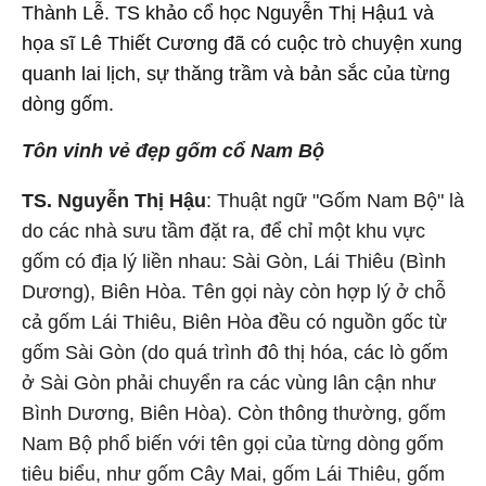
Thành Lễ. TS khảo cổ học Nguyễn Thị Hậu1 và
họa sĩ Lê Thiết Cương đã có cuộc trò chuyện xung
quanh lai lịch, sự thăng trầm và bản sắc của từng
dòng gốm.
Tôn vinh vẻ đẹp gốm cổ Nam Bộ
TS. Nguyễn Thị Hậu
: Thuật ngữ "Gốm Nam Bộ" là
do các nhà sưu tầm đặt ra, để chỉ một khu vực
gốm có địa lý liền nhau: Sài Gòn, Lái Thiêu (Bình
Dương), Biên Hòa. Tên gọi này còn hợp lý ở chỗ
cả gốm Lái Thiêu, Biên Hòa đều có nguồn gốc từ
gốm Sài Gòn (do quá trình đô thị hóa, các lò gốm
ở Sài Gòn phải chuyển ra các vùng lân cận như
Bình Dương, Biên Hòa). Còn thông thường, gốm
Nam Bộ phổ biến với tên gọi của từng dòng gốm
tiêu biểu, như gốm Cây Mai, gốm Lái Thiêu, gốm