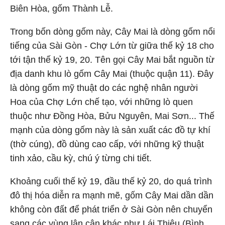
Biên Hòa, gốm Thành Lễ.
Trong bốn dòng gốm này, Cây Mai là dòng gốm nổi
tiếng của Sài Gòn - Chợ Lớn từ giữa thế kỷ 18 cho
tới tận thế kỷ 19, 20. Tên gọi Cây Mai bắt nguồn từ
địa danh khu lò gốm Cây Mai (thuộc quận 11). Đây
là dòng gốm mỹ thuật do các nghệ nhân người
Hoa của Chợ Lớn chế tạo, với những lò quen
thuộc như Đồng Hòa, Bửu Nguyên, Mai Sơn... Thế
mạnh của dòng gốm này là sản xuất các đồ tự khí
(thờ cúng), đồ dùng cao cấp, với những kỹ thuật
tinh xảo, cầu kỳ, chú ý từng chi tiết.
Khoảng cuối thế kỷ 19, đầu thế kỷ 20, do quá trình
đô thị hóa diễn ra mạnh mẽ, gốm Cây Mai dần dần
không còn đất để phát triển ở Sài Gòn nên chuyển
sang các vùng lân cận khác như Lái Thiêu (Bình