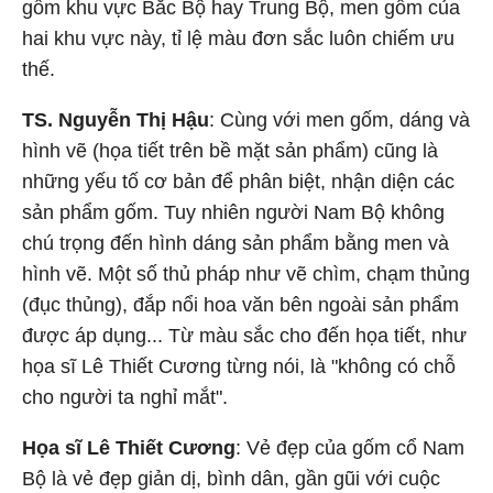
gốm khu vực Bắc Bộ hay Trung Bộ, men gốm của
hai khu vực này, tỉ lệ màu đơn sắc luôn chiếm ưu
thế.
TS. Nguyễn Thị Hậu
: Cùng với men gốm, dáng và
hình vẽ (họa tiết trên bề mặt sản phẩm) cũng là
những yếu tố cơ bản để phân biệt, nhận diện các
sản phẩm gốm. Tuy nhiên người Nam Bộ không
chú trọng đến hình dáng sản phẩm bằng men và
hình vẽ. Một số thủ pháp như vẽ chìm, chạm thủng
(đục thủng), đắp nổi hoa văn bên ngoài sản phẩm
được áp dụng... Từ màu sắc cho đến họa tiết, như
họa sĩ Lê Thiết Cương từng nói, là "không có chỗ
cho người ta nghỉ mắt".
Họa sĩ Lê Thiết Cương
: Vẻ đẹp của gốm cổ Nam
Bộ là vẻ đẹp giản dị, bình dân, gần gũi với cuộc