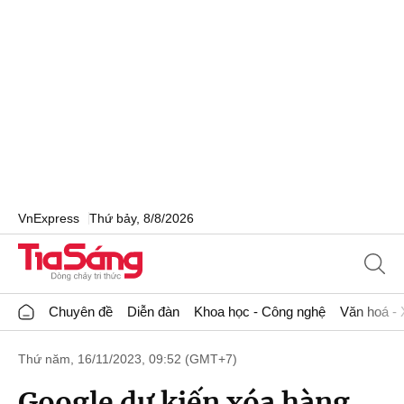
VnExpress
Thứ bảy, 8/8/2026
Chuyên đề
Diễn đàn
Khoa học - Công nghệ
Văn hoá - 
Thứ năm, 16/11/2023, 09:52 (GMT+7)
Google dự kiến xóa hàng