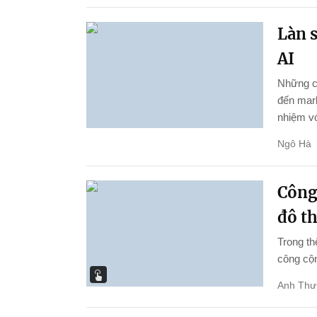
Làn 
AI
Những cô
đến mar
nhiệm vớ
Ngô Hà
Công
đô th
Trong th
công cộn
Anh Thư