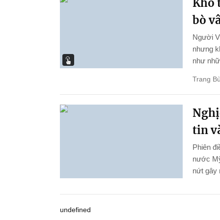
Khó t
bò v
Người Vi
nhưng kh
như nhữn
Trang Bù
Nghị
tin 
Phiên đi
nước Mỹ
nứt gây 
undefined