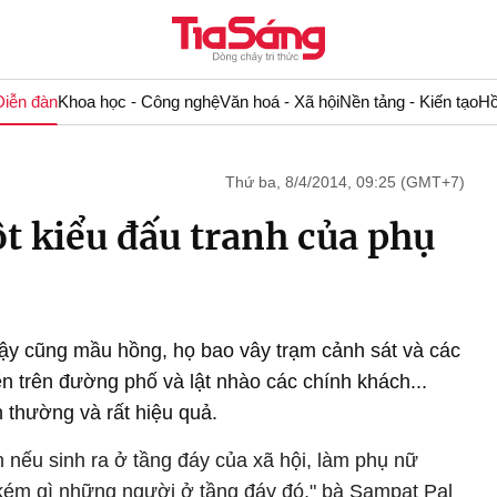
Diễn đàn
Khoa học - Công nghệ
Văn hoá - Xã hội
Nền tảng - Kiến tạo
Hồ
Thứ ba, 8/4/2014, 09:25 (GMT+7)
t kiểu đấu tranh của phụ
ậy cũng mầu hồng, họ bao vây trạm cảnh sát và các
n trên đường phố và lật nhào các chính khách...
thường và rất hiệu quả.
nếu sinh ra ở tầng đáy của xã hội, làm phụ nữ
ém gì những người ở tầng đáy đó," bà Sampat Pal