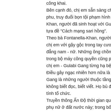
công khai.
Bên cạnh đó, chị em sẵn sàng c
phu, truy đuổi bọn tội phạm hìn
Khan, người đã sinh hoạt với G
tựa đề "Cách mạng sari hồng".
Theo bà Fontanella-Khan, người
chị em với gậy gộc trong tay cư
đẳng nam - nữ. Những ông chồn
trong bộ máy công quyền cũng ph
chị em - Gulabi Gang từng hạ bệ
Điều gây ngạc nhiên hơn nữa là 
Gang là những người thuộc tầng 
không biết đọc, biết viết. Họ bù
tính tổ chức.
Truyền thông Ấn Độ thời gian qua
phụ nữ ở đất nước này; trong bố