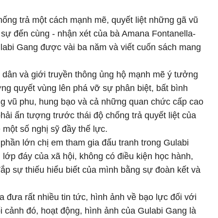
hống trả một cách mạnh mẽ, quyết liệt những gã vũ
h sự đến cùng - nhận xét của bà Amana Fontanella-
ulabi Gang được vài ba năm và viết cuốn sách mang
 dân và giới truyền thông ủng hộ mạnh mẽ ý tưởng
ơng quyết vùng lên phá vỡ sự phân biệt, bất bình
g vũ phu, hung bạo và cả những quan chức cấp cao
ải ấn tượng trước thái độ chống trả quyết liệt của
 một số nghị sỹ đầy thế lực.
phần lớn chị em tham gia đấu tranh trong Gulabi
lớp đáy của xã hội, không có điều kiện học hành,
 đắp sự thiếu hiểu biết của mình bằng sự đoàn kết và
 đưa rất nhiều tin tức, hình ảnh về bạo lực đối với
i cảnh đó, hoạt động, hình ảnh của Gulabi Gang là