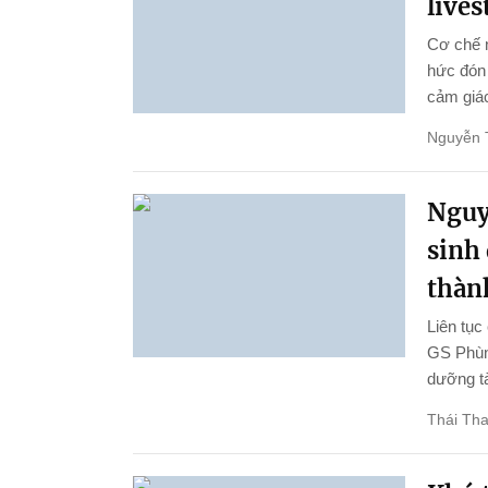
live
Cơ chế 
hức đón 
cảm giác
Nguyễn 
Nguy
sinh
thành
Liên tục
GS Phùng
dưỡng tà
Thái Th