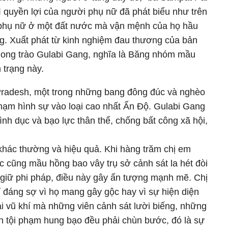
ì quyền lợi của người phụ nữ đã phát biểu như trên
i phụ nữ ở một đất nước mà vận mệnh của họ hầu
g. Xuất phát từ kinh nghiệm đau thương của bản
hong trào Gulabi Gang, nghĩa là Băng nhóm mầu
h trạng này.
 Pradesh, một trong những bang đông đúc và nghèo
 phạm hình sự vào loại cao nhất Ấn Độ. Gulabi Gang
ình dục và bạo lực thân thể, chống bất công xã hội,
hác thường và hiệu quả. Khi hàng trăm chị em
 cũng mầu hồng bao vây trụ sở cảnh sát la hét đòi
t giữ phi pháp, điều này gây ấn tượng mạnh mẽ. Chị
 đáng sợ vì họ mang gây gộc hay vì sự hiện diện
ại vũ khí mà những viên cảnh sát lười biếng, những
n tội phạm hung bạo đều phải chùn bước, đó là sự