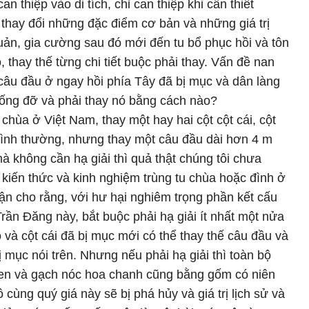
n thiệp vào di tích, chỉ can thiệp khi cần thiết
thay đổi những đặc điểm cơ bản và những giá trị
quản, gia cường sau đó mới đến tu bổ phục hồi và tôn
ỏ, thay thế từng chi tiết buộc phải thay. Vấn đề nan
 câu đầu ở ngay hồi phía Tây đã bị mục và dân làng
ống đỡ và phải thay nó bằng cách nào?
 chùa ở Việt Nam, thay một hay hai cột cột cái, cột
bình thường, nhưng thay một câu đầu dài hơn 4 m
à không cần hạ giải thì quả thật chúng tôi chưa
 kiến thức và kinh nghiệm trùng tu chùa hoặc đình ở
n cho rằng, với hư hại nghiêm trọng phần kết cấu
rần Đăng này, bắt buộc phải hạ giải ít nhất một nửa
 và cột cái đã bị mục mới có thể thay thế câu đầu và
ị mục nói trên. Nhưng nếu phải hạ giải thì toàn bộ
đen và gạch nóc hoa chanh cũng bằng gốm có niên
cùng quý giá này sẽ bị phá hủy và giá trị lịch sử và