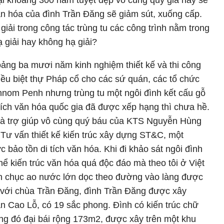
i khoảng 300 năm tuyệt đẹp vô cùng quý giá này sẽ
 văn hóa của đình Trần Đăng sẽ giảm sút, xuống cấp.
giải trong công tác trùng tu các công trình nằm trong
ạ giải hay không hạ giải?
ảng ba mươi năm kinh nghiệm thiết kế và thi công
iều biệt thự Pháp cổ cho các sứ quán, các tổ chức
Phnom Penh nhưng trùng tu một ngôi đình kết cấu gỗ
tích văn hóa quốc gia đã được xếp hạng thì chưa hề.
và trợ giúp vô cùng quý báu của KTS Nguyễn Hùng
Tư vấn thiết kế kiến trúc xây dựng ST&C, một
c bảo tồn di tích văn hóa. Khi đi khảo sát ngôi đình
hể kiến trúc văn hóa quá độc đáo mà theo tôi ở Việt
 chục ao nước lớn dọc theo đường vào làng được
g với chùa Trần Đăng, đình Trần Đăng được xây
n Cao Lỗ, có 19 sắc phong. Đình có kiến trúc chữ
ng đó đại bái rộng 173m2, được xây trên một khu