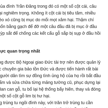
của đình Trần Đăng trong đó có một số cột cái, câu
i nghiêm trọng. Không ít cột cái bị tiêu tâm, nhiều
kèo xó cũng bị mục do mối mọt xâm hại. Thậm chí
uốn bằng gạch để đỡ một câu đầu đã bị mục ở đầu
uýp sắt để chống các kết cấu gỗ sắp bị sụp ở đầu hồi
lực quan trọng nhất
ng được Bộ Ngoại giao Đức tài trợ nên được quản lý
 chuyên gia bảo tồn Đức và được tiến hành rất bài
người dân tìm sự đồng tình ủng hộ của họ rồi bắt đầu
hấm và sửa chữa từng mảng tường cũ, phục dựng lại
lan can gỗ, tu bổ lại hệ thống bẩy hiên, thay và đóng
ột số cột gỗ lim bị hư hại.
 trùng tu ngôi đình này, với trăn trở trùng tu cần