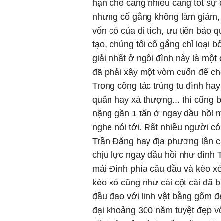
hạn chế càng nhiều càng tốt sự ca
nhưng cố gắng không làm giảm, 
vốn có của di tích, ưu tiên bảo 
tạo, chúng tôi cố gắng chỉ loại b
giải nhất ở ngôi đình này là một
đã phải xây một vòm cuốn để ch
Trong công tác trùng tu đình hay
quân hay xà thượng... thì cũng 
nặng gần 1 tấn ở ngay đầu hồi m
nghe nói tới. Rất nhiều người có
Trần Đăng hay địa phương lân cậ
chịu lực ngay đầu hồi như đình T
mái Đình phía câu đầu và kèo xó
kèo xó cũng như cái cột cái đã b
đầu đao với linh vật bằng gốm 
đại khoảng 300 năm tuyệt đẹp vô 