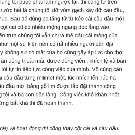
ng tôi buộc phải làm ngược lại, thi công từ trên
rước hết là chúng tôi dỡ vòm gạch xây đỡ câu đầu,
 mục. Sau đó dùng pa lăng từ từ kéo cái câu đầu mới
 cột cái cũ có nhiều mộng ngang dọc lồng vào
ến trưa chúng tôi vẫn chưa thể đấu cái mộng của
 như một sự kiện nên có rất nhiều người dân địa
 không sự có mặt của họ cũng gây áp lực cho thợ
, ăn uống thoải mái, được động viên , khích lệ và bàn
tôi tự tin tiếp tực công việc của mình. Vô cùng cẩn
ái câu đầu từng milimet một, lúc nhích lến, lúc hạ
câu đầu mới bằng gỗ lim được lắp đặt thành công
 tôi và bà con dân làng. Công việc khó khăn nhất
ởng bất khả thi đã hoàn thành.
rái) và hoạt động thi công thay cột cái và câu đầu.