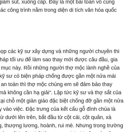
iảm sút, xuống cấp. Đây là một bài toán vô cùng
 các công trình nằm trong diện di tích văn hóa quốc
 họp các kỹ sư xây dựng và những người chuyên thi
pháp tối ưu để làm sao thay mới được câu đầu, gia
ị mục này. Rồi những người thợ mộc lành nghề của
c kỹ sư có biện pháp chống được gần một nửa mái
 an toàn thì thợ mộc chúng em sẽ đảm bảo thay
 mà không cần hạ giải". Lập tức kỹ sư và thợ sắt của
g tại chỗ một giàn giáo đặc biệt chống đỡ gần một nửa
y vào việc. Đặc trưng của kết cấu gỗ đình chùa là
 dưới lên trên, bắt đầu từ cột cái, cột quân, xà
g, thượng lương, hoành, rui mè. Nhưng trong trường