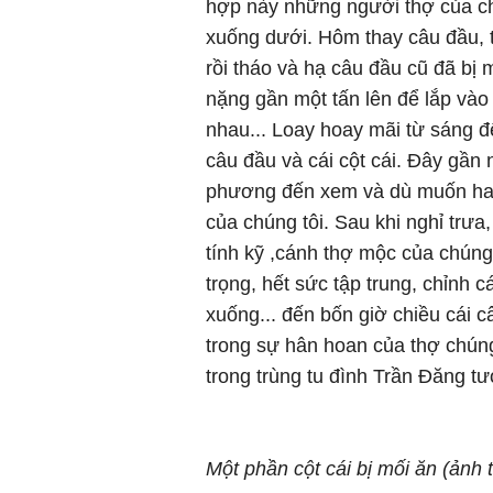
hợp này những người thợ của chú
xuống dưới. Hôm thay câu đầu, t
rồi tháo và hạ câu đầu cũ đã bị
nặng gần một tấn lên để lắp vào
nhau... Loay hoay mãi từ sáng đ
câu đầu và cái cột cái. Đây gần
phương đến xem và dù muốn hay
của chúng tôi. Sau khi nghỉ trưa
tính kỹ ,cánh thợ mộc của chúng 
trọng, hết sức tập trung, chỉnh c
xuống... đến bốn giờ chiều cái 
trong sự hân hoan của thợ chúng
trong trùng tu đình Trần Đăng tư
Một phần cột cái bị mối ăn (ảnh t