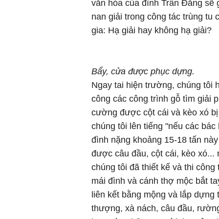
văn hóa của đình Trần Đăng sẽ g
nan giải trong công tác trùng tu
gia: Hạ giải hay không hạ giải?
Bẩy, cửa được phục dựng.
Ngay tai hiện trường, chúng tôi
công các công trình gỗ tìm giải 
cường được cột cái và kèo xó b
chúng tôi lên tiếng "nếu các bá
đình nặng khoảng 15-18 tấn này
được câu đầu, cột cái, kèo xó...
chúng tôi đã thiết kế và thi côn
mái đình và cánh thợ mộc bắt ta
liên kết bằng mộng và lắp dựng từ
thượng, xà nách, câu đầu, rườn