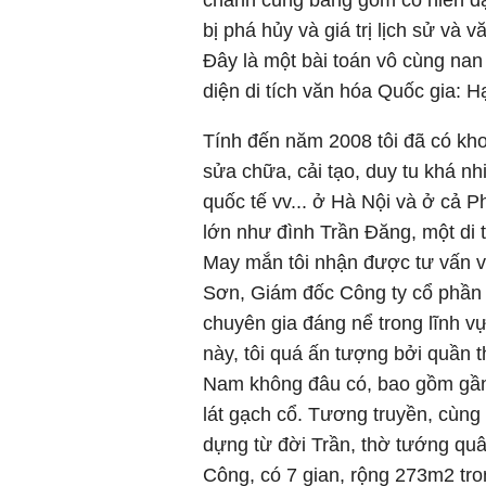
chanh cũng bằng gốm có niên đạ
bị phá hủy và giá trị lịch sử và
Đây là một bài toán vô cùng nan 
diện di tích văn hóa Quốc gia: H
Tính đến năm 2008 tôi đã có kho
sửa chữa, cải tạo, duy tu khá nh
quốc tế vv... ở Hà Nội và ở cả 
lớn như đình Trần Đăng, một di 
May mắn tôi nhận được tư vấn 
Sơn, Giám đốc Công ty cổ phần 
chuyên gia đáng nể trong lĩnh vự
này, tôi quá ấn tượng bởi quần t
Nam không đâu có, bao gồm gần
lát gạch cổ. Tương truyền, cùn
dựng từ đời Trần, thờ tướng quâ
Công, có 7 gian, rộng 273m2 tro