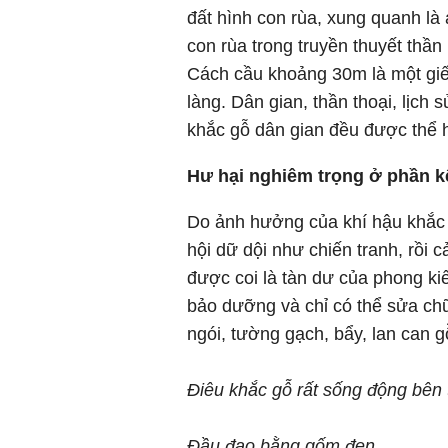
đất hình con rùa, xung quanh là
con rùa trong truyền thuyết th
Cách cầu khoảng 30m là một giế
làng. Dân gian, thần thoại, lịch 
khắc gỗ dân gian đều được thể h
Hư hại nghiêm trọng ở phần kế
Do ảnh hưởng của khí hậu khắc 
hội dữ dội như chiến tranh, rồi 
được coi là tàn dư của phong kiế
bảo dưỡng và chỉ có thể sửa chữ
ngói, tường gạch, bẩy, lan can 
Điêu khắc gỗ rất sống động bên 
Đầu đao bằng gốm đen.