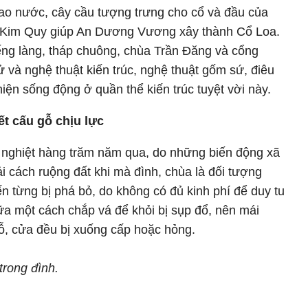
 ao nước, cây cầu tượng trưng cho cổ và đầu của
ần Kim Quy giúp An Dương Vương xây thành Cổ Loa.
ng làng, tháp chuông, chùa Trần Đăng và cổng
sử và nghệ thuật kiến trúc, nghệ thuật gốm sứ, điêu
iện sống động ở quần thể kiến trúc tuyệt vời này.
t cấu gỗ chịu lực
nghiệt hàng trăm năm qua, do những biến động xã
cải cách ruộng đất khi mà đình, chùa là đối tượng
n từng bị phá bỏ, do không có đủ kinh phí để duy tu
a một cách chắp vá để khỏi bị sụp đổ, nên mái
gỗ, cửa đều bị xuống cấp hoặc hỏng.
trong đình.