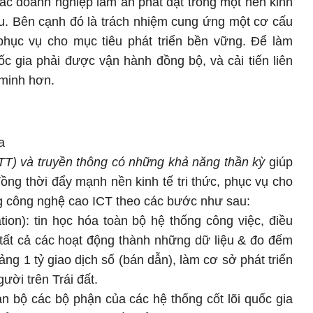
 các doanh nghiệp làm ăn phát đạt trong một nền kinh
ầu. Bên cạnh đó là trách nhiệm cung ứng một cơ cấu
phục vụ cho mục tiêu phát triển bền vững. Để làm
c gia phải được vận hành đồng bộ, và cải tiến liên
 minh hơn.
a
T) và truyền thông có những khả năng thần kỳ
giúp
ồng thời đẩy mạnh nền kinh tế tri thức, phục vụ cho
ng công nghệ cao ICT theo các bước như sau:
zation): tin học hóa toàn bộ hệ thống công việc, điều
tất cả các hoạt động thành những dữ liệu & đo đếm
g 1 tỷ giao dịch số (bán dẫn), làm cơ sở phát triển
ười trên Trái đất.
oàn bộ các bộ phận của các hệ thống cốt lõi quốc gia