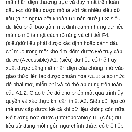
mã nhận diện thường trực và duy nhất trên toàn
cầu F2: dữ liệu được mô tả với rất nhiều siêu dữ
liệu (định nghĩa bởi khoản R1 bên dưới) F3: siêu
dữ liệu phải bao gồm mã định danh những dữ liệu
mà nó mô tả một cách rõ ràng và chi tiết F4:
(siêu)dữ liệu phải được xác định hoặc đánh dấu
chỉ mục trong một kho tìm kiếm được Để truy cập
được (Accessible) A1. (siêu) dữ liệu có thể truy
xuất được bằng mã nhận diện của chúng nhờ vào
giao thức liên lạc được chuẩn hóa A1.1: Giao thức
đó phải mở, miễn phí và có thể áp dụng trên toàn
cầu A1.2: Giao thức đó cho phép một quá trình ủy
quyền và xác thực khi cần thiết A2. Siêu dữ liệu có
thể truy cập được kể cả khi dữ liệu không còn nữa
Để tương hợp được (Interoperable): I1: (siêu) dữ
liệu sử dụng một ngôn ngữ chính thức, có thể tiếp