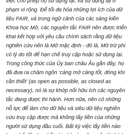
việc cho phép họ sử dụng lại, và sử dụng lại ở
phạm vi rộng. Để tối đa hóa những lợi ích của dữ
liệu FAIR, và trong ngữ cảnh của các sáng kiến
Khoa học Mở, các nguyên tắc FAIR nên được triển
khai kết hợp với yêu cầu chính sách rằng dữ liệu
nghiên cứu nên là Mở mặc định - đó là, Mở trừ phi
có lý do tốt để hạn chế truy cập hoặc sử dụng lại.
Trong công thức của Ủy ban châu Âu gần đây, họ
đã đưa ra châm ngôn ‘càng mở càng tốt, đóng khi
cần thiết’ (as open as possible, as closed as
necessary), nó là sự khớp nối hữu ích các nguyên
tắc đang được thi hành. Hơn nữa, nên có những
nỗ lực để làm cho dữ liệu và siêu dữ liệu nghiên
cứu truy cập được mà không lấy tiền của những
người sử dụng đầu cuối. Bất kỳ việc lấy tiền nào