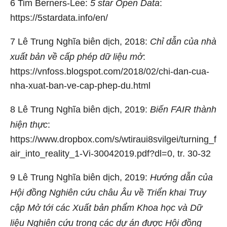
6
Tim Berners-Lee:
5 star Open Data
:
https://5stardata.info/en/
7
Lê Trung Nghĩa biên dịch, 2018:
Chỉ dẫn của nhà
xuất bản về cấp phép dữ liệu mở
:
https://vnfoss.blogspot.com/2018/02/chi-dan-cua-
nha-xuat-ban-ve-cap-phep-du.html
8
Lê Trung Nghĩa biên dịch, 2019:
Biến FAIR thành
hiện thực
:
https://www.dropbox.com/s/wtiraui8svilgei/turning_f
air_into_reality_1-Vi-30042019.pdf?dl=0, tr. 30-32
9
Lê Trung Nghĩa biên dịch, 2019:
Hướng dẫn của
Hội đồng Nghiên cứu châu Âu về Triển khai Truy
cập Mở tới các Xuất bản phẩm Khoa học và Dữ
liệu Nghiên cứu trong các dự án được Hội đồng