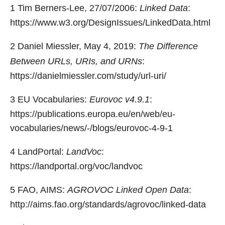
1
Tim Berners-Lee, 27/07/2006:
Linked Data
:
https://www.w3.org/DesignIssues/LinkedData.html
2
Daniel Miessler, May 4, 2019:
The Difference
Between URLs, URIs, and URNs
:
https://danielmiessler.com/study/url-uri/
3
EU Vocabularies:
Eurovoc v4.9.1
:
https://publications.europa.eu/en/web/eu-
vocabularies/news/-/blogs/eurovoc-4-9-1
4
LandPortal:
LandVoc
:
https://landportal.org/voc/landvoc
5
FAO, AIMS:
AGROVOC Linked Open Data
:
http://aims.fao.org/standards/agrovoc/linked-data