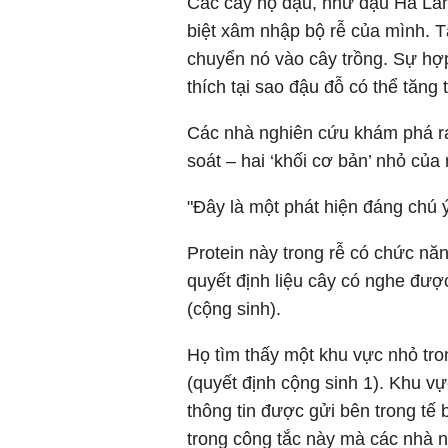
Các cây họ đậu, như đậu Hà Lan
biệt xâm nhập bộ rễ của mình. Tạ
chuyển nó vào cây trồng. Sự hợp
thích tại sao đậu đỗ có thể tăn
Các nhà nghiên cứu khám phá ra
soát – hai ‘khối cơ bản’ nhỏ của 
"Đây là một phát hiện đáng chú ý
Protein này trong rễ có chức năn
quyết định liệu cây có nghe đượ
(cộng sinh).
Họ tìm thấy một khu vực nhỏ tro
(quyết định cộng sinh 1). Khu vự
thông tin được gửi bên trong tế 
trong công tắc này mà các nhà n