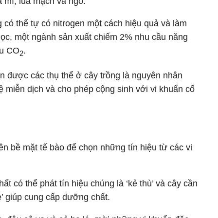
a mì, lúa mạch và ngô.
g có thể tự có nitrogen một cách hiệu quả và làm
học, một ngành sản xuất chiếm 2% nhu cầu năng
ều CO
.
2
n được các thụ thể ở cây trồng là nguyên nhân
ệ miễn dịch và cho phép cộng sinh với vi khuẩn cố
ên bề mặt tế bào để chọn những tín hiệu từ các vi
ất có thể phát tín hiệu chúng là ‘kẻ thù’ và cây cần
è’ giúp cung cấp dưỡng chất.