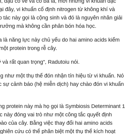
, đậu cô ve và cỏ ba lá, mời những vi khuẩn đặc
i đây, vi khuẩn cố định nitrogen từ không khí và
 tác này gọi là cộng sinh và đó là nguyên nhân giải
g trưởng mà không cần phân bón hóa học.
 là năng lực này chủ yếu do hai amino acids kiểm
một protein trong rễ cây.
 và rất quan trọng", Radutoiu nói.
g như một thụ thể đón nhận tín hiệu từ vi khuẩn. Nó
c sự cảnh báo (hệ miễn dịch) hay chào đón vi khuẩn
ng protein này mà họ gọi là Symbiosis Determinant 1
c này đóng vai trò như một công tắc quyết định
bào của cây. Bằng việc thay đổi hai amino acids
ghiên cứu có thể phân biệt một thụ thể kích hoạt