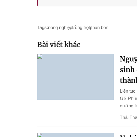
Tags:
nông nghiệp
trồng trọt
phân bón
Bài viết khác
Nguy
sinh
thành
Liên tục
GS Phùng
dưỡng tà
Thái Th